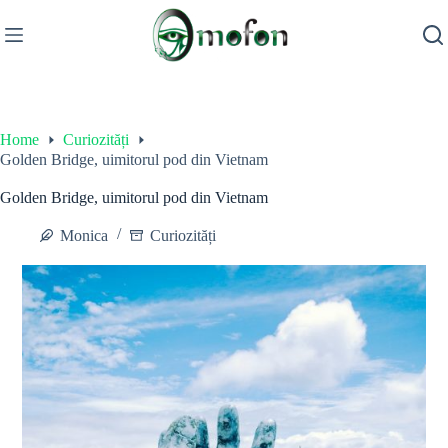
Skip
to
content
Home
Curiozități
Golden Bridge, uimitorul pod din Vietnam
Golden Bridge, uimitorul pod din Vietnam
Monica
Curiozități