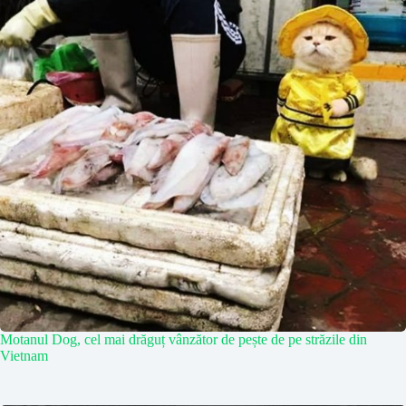
Motanul Dog, cel mai drăguț vânzător de pește de pe străzile din
Vietnam