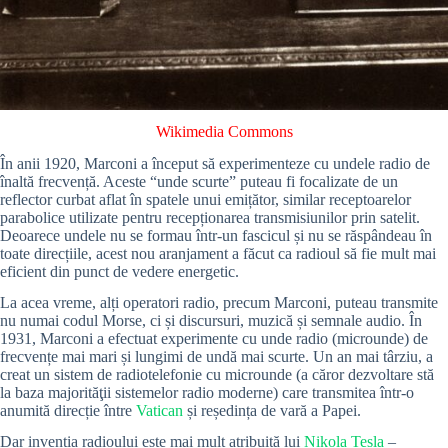
Wikimedia Commons
În anii 1920, Marconi a început să experimenteze cu undele radio de
înaltă frecvență. Aceste “unde scurte” puteau fi focalizate de un
reflector curbat aflat în spatele unui emițător, similar receptoarelor
parabolice utilizate pentru recepționarea transmisiunilor prin satelit.
Deoarece undele nu se formau într-un fascicul și nu se răspândeau în
toate direcțiile, acest nou aranjament a făcut ca radioul să fie mult mai
eficient din punct de vedere energetic.
La acea vreme, alți operatori radio, precum Marconi, puteau transmite
nu numai codul Morse, ci și discursuri, muzică și semnale audio. În
1931, Marconi a efectuat experimente cu unde radio (microunde) de
frecvențe mai mari și lungimi de undă mai scurte. Un an mai târziu, a
creat un sistem de radiotelefonie cu microunde (a căror dezvoltare stă
la baza majorităţii sistemelor radio moderne) care transmitea într-o
anumită direcție între
Vatican
și reședința de vară a Papei.
Dar invenția radioului este mai mult atribuită lui
Nikola Tesla
–