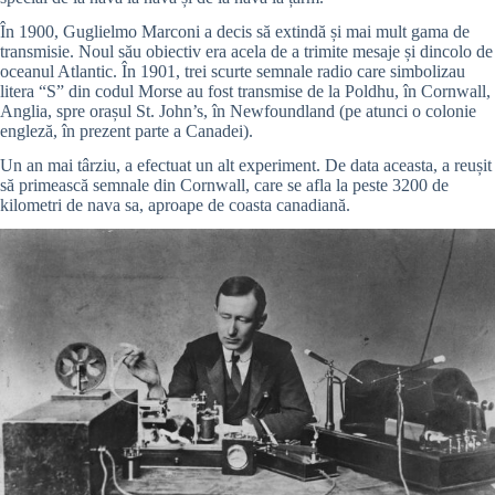
În 1900, Guglielmo Marconi a decis să extindă și mai mult gama de
transmisie. Noul său obiectiv era acela de a trimite mesaje și dincolo de
oceanul Atlantic. În 1901, trei scurte semnale radio care simbolizau
litera “S” din codul Morse au fost transmise de la Poldhu, în Cornwall,
Anglia, spre orașul St. John’s, în Newfoundland (pe atunci o colonie
engleză, în prezent parte a Canadei).
Un an mai târziu, a efectuat un alt experiment. De data aceasta, a reușit
să primească semnale din Cornwall, care se afla la peste 3200 de
kilometri de nava sa, aproape de coasta canadiană.