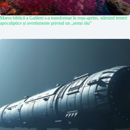
Marea biblică a Galileei s-a transformat în roșu-aprins, stârnind temeri
apocaliptice și avertismente privind un „semn rău”