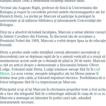
sfârșitul anilor 1880 a demonstrat existența undelor radio.
Vecinul său Augusto Righi, profesor de fizică la Universitatea din
Bologna și expert în cercetările privind undele electromagnetice ale lui
Heinrich Hertz, l-a invitat pe Marconi să participe la prelegeri la
universitate și să utilizeze biblioteca și laboratoarele Universității din
Bologna.
Deși nu a absolvit niciodată facultatea, Marconi a urmat ulterior cursuri
la Istituto Cavallero din Florența. În discursul său de acceptare a
Premiului Nobel din 1909, Marconi a vorbit despre lipsa sa de educație
formală.
Hertz a produs unde radio trimițând curenți alternativi ascendenți și
descendenți care se deplasau rapid de la o antenă verticală și a reușit să
monitorizeze aceste unde pe o distanță de până la 20 de metri. Marconi
a citit un articol despre o demonstrație a fizicianului britanic Oliver
Lodge. Folosind unde Hertz, Lodge trimisese mesaje fără fir în
cod
Morse
. La acea vreme, mesajele telegrafice ale lui Morse puteau fi
trimise doar prin cablu și folosind impulsuri electrice. Posibilitatea de a
folosi telegrame fără fir l-a impresionat pe Marconi.
Principalul scop al lui Marconi în efectuarea propriilor teste a fost acela
de a face din telegraful fără fir o tehnologie utilizată în viața de zi cu zi.
Marconi a amenajat un laborator în podul casei sale, adunând
instrumentele necesare.