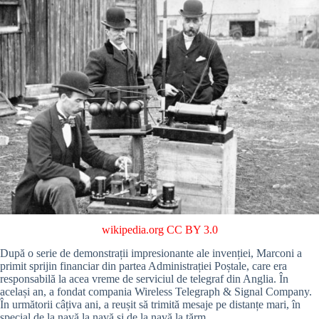
wikipedia.org
CC BY 3.0
După o serie de demonstrații impresionante ale invenției, Marconi a
primit sprijin financiar din partea Administrației Poștale, care era
responsabilă la acea vreme de serviciul de telegraf din Anglia. În
același an, a fondat compania Wireless Telegraph & Signal Company.
În următorii câțiva ani, a reușit să trimită mesaje pe distanțe mari, în
special de la navă la navă și de la navă la țărm.