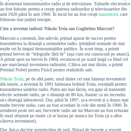
în domeniul transmisiunilor radio și de televiziune. Tuburile electronice
au fost folosite pentru a crește puterea radiourilor și televizoarelor din
anii 1920 până în anii 1960. În locul lor au fost creați
tranzistorii
, care
foloseau mai puțină energie.
Cine a inventat radioul:
Nikola Tesla sau Guglielmo Marconi?
Marconi a construit, într-adevăr, primul aparat de succes pentru
transmiterea la distanță a semnalelor radio, trimițând semnale de mai
multe ori în timpul demonstrațiilor publice. În scurt timp, a primit
primul brevet de “telegrafie fără fir” (așa cum era cunoscută pe atunci).
A primit apoi un brevet în 1904, recunoscut pe scară largă ca fiind cel
care marchează inventarea radioului. Câțiva ani mai târziu, a primit
Premiul Nobel pentru Fizică pentru realizările sale.
Nikola Tesla
, pe de altă parte, unul dintre cei mai faimoși inventatori
din istorie, a inventat în 1891 faimoasa bobină Tesla, esențială pentru
transmiterea undelor radio. Patru ani mai târziu, era gata să transmită
efectiv semnale radio, pe o distanță de 80 km, înainte ca un incendiu
să-i distrugă laboratorul. Dar, până în 1897, și-a revenit și a depus mai
multe brevete radio, care au fost acordate în cele din urmă în 1900. În
următorii peste trei ani, brevetele radio ale lui Marconi au fost refuzate
în mod obișnuit pe motiv că se bazau pe munca lui Tesla (și a altor
câtorva inventatori).
Dar, într-o decizie surprinzător de rară, Biroul de brevete a revenit