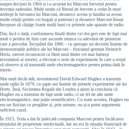
asupra deciziei în 1904 și i-a acordat lui Marconi brevetul pentru
invenția radioului. Mulți susțin că Biroul de brevete a cedat în mod
nedrept în favoarea lui Marconi, deoarece acesta și familia sa aveau
multe relații printre cei bogați și puternici și deoarece Marconi însuși
începuse să câștige foarte mulți bani cu primele sale aparate de radio.
Dar, încă o dată, confruntarea finală dintre cei doi grei este de fapt mai
mult o perdea de fum care ascunde munca cu adevărat de pionierat
care a precedat. Începând din 1886 – cu aproape un deceniu înainte de
demonstrațiile publice ale lui Marconi – fizicianul german Heinrich
Hertz, rareori recunoscut ca fiind unul dintre cei mai faimoși
inventatori ai istoriei, a efectuat o serie de experimente în care a reușit
să observe și să transmită unde electromagnetice pentru prima dată în
istorie.
Mai mult decât atât, inventatorul David Edward Hughes a transmis
unde radio în 1879, cu șapte ani înainte de primele experimente ale lui
Hertz. Însă, Societatea Regală din Londra a ajuns la concluzia că
Hughes nu a transmis de fapt unde radio, ci un fel de alte unde
electromagnetice, mai puțin semnificative. Cu toate acestea, Hughes nu
era un fizician cu pregătire și, prin urmare, nu și-a putut argumenta
suficient cazul.
În 1915, Tesla a dat în judecată compania Marconi pentru încălcarea
dreptului de proprietate intelectuală, dar nu era în situația financiară de