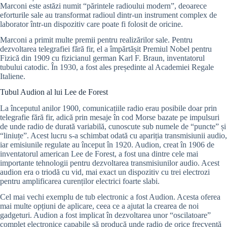
Marconi este astăzi numit “părintele radioului modern”, deoarece
eforturile sale au transformat radioul dintr-un instrument complex de
laborator într-un dispozitiv care poate fi folosit de oricine.
Marconi a primit multe premii pentru realizărilor sale.
Pentru
dezvoltarea telegrafiei fără fir, el a împărtășit
Premiul Nobel
pentru
Fizică din 1909 cu fizicianul german Karl F. Braun, inventatorul
tubului
catodic.
În 1930, a fost ales președinte al Academiei Regale
Italiene.
Tubul Audion al lui Lee de Forest
La începutul anilor 1900, comunicațiile radio erau posibile doar prin
telegrafie fără fir, adică prin mesaje în cod Morse bazate pe impulsuri
de unde radio de durată variabilă, cunoscute sub numele de “puncte” și
“liniuțe”. Acest lucru s-a schimbat odată cu apariția transmisiunii audio,
iar emisiunile regulate au început în 1920. Audion, creat în 1906 de
inventatorul american Lee de Forest, a fost una dintre cele mai
importante tehnologii pentru dezvoltarea transmisiunilor audio. Acest
audion era o triodă cu vid, mai exact un dispozitiv cu trei electrozi
pentru amplificarea curenților electrici foarte slabi.
Cel mai vechi exemplu de tub electronic a fost Audion. Acesta oferea
mai multe opțiuni de aplicare, ceea ce a ajutat la crearea de noi
gadgeturi. Audion a fost implicat în dezvoltarea unor “oscilatoare”
complet electronice capabile să producă unde radio de orice frecvență