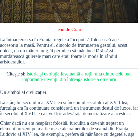
Jean de Court
La întoarcerea sa în Franța, regele a început să folosească acest
accesoriu la masă. Pentru el, dincolo de frumusețea gestului, acest
obiect, cu un mâner lung, îi permitea să mănânce fără să-și
murdărească gulerele mari care erau foarte la modă în rândul
aristocraţilor
.
Citește și:
Istoria și evoluția fascinantă a roții, una dintre cele mai
importante invenții din întreaga istorie a omenirii
Un simbol al civilizației
La sfârșitul secolului al XVI-lea și începutul secolului al XVII-lea,
furculița era în continuare considerată un instrument destul de luxos, iar
în secolul al XVII-lea a avut loc adevărata democratizare a acesteia.
Chiar dacă nu era neapărat folosită, furculița a devenit treptat un
element prezent pe marile mese ale oamenilor de seamă din Franța.
Ludovic al XIV-lea, de exemplu, prefera să mănânce cu degetele, așa