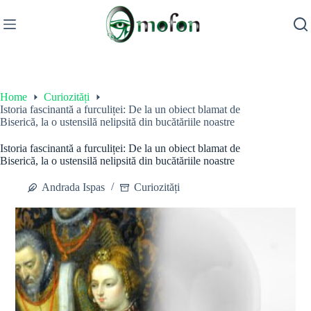
Skip
to
content
Home
Curiozități
Istoria fascinantă a furculiței: De la un obiect blamat de
Biserică, la o ustensilă nelipsită din bucătăriile noastre
Istoria fascinantă a furculiței: De la un obiect blamat de
Biserică, la o ustensilă nelipsită din bucătăriile noastre
Andrada Ispas
Curiozități