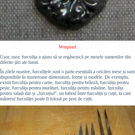
Wmpearl
Ușor, ușor, furculița a ajuns să se regăsească pe mesele oamenilor din
diferite țări ale lumii.
În zilele noastre, furculițele sunt o parte esențială a oricărei mese și sunt
disponibile în numeroase dimensiuni, forme și modele. De exemplu,
există furculița pentru carne, furculița pentru brânză, furculița pentru
pește, furculița pentru murături, furculița pentru măsline, furculița
pentru salată dar și „furcuțiul”, un hibrid între furculiță și cuțit, la care
mânerul furculiței poate fi folosit pe post de cuțit.