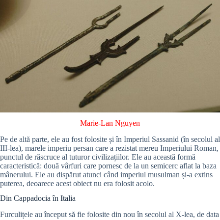
Marie-Lan Nguyen
Pe de altă parte, ele au fost folosite și în Imperiul Sassanid (în secolul al
III-lea), marele imperiu persan care a rezistat mereu Imperiului Roman,
punctul de răscruce al tuturor civilizațiilor. Ele au această formă
caracteristică: două vârfuri care pornesc de la un semicerc aflat la baza
mânerului. Ele au dispărut atunci când imperiul musulman și-a extins
puterea, deoarece acest obiect nu era folosit acolo.
Din Cappadocia în Italia
Furculițele au început să fie folosite din nou în secolul al X-lea, de data