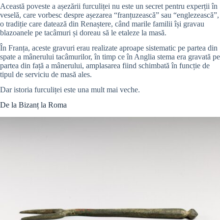
Această poveste a așezării furculiței nu este un secret pentru experții în
veselă, care vorbesc despre așezarea “franțuzească” sau “englezească”,
o tradiție care datează din Renaștere, când marile familii își gravau
blazoanele pe tacâmuri și doreau să le etaleze la masă.
În Franța, aceste gravuri erau realizate aproape sistematic pe partea din
spate a mânerului tacâmurilor, în timp ce în Anglia stema era gravată pe
partea din față a mânerului, amplasarea fiind schimbată în funcție de
tipul de serviciu de masă ales.
Dar istoria furculiței este una mult mai veche.
De la Bizanț la Roma