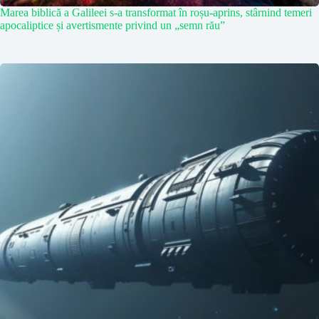
Marea biblică a Galileei s-a transformat în roșu-aprins, stârnind temeri
apocaliptice și avertismente privind un „semn rău”