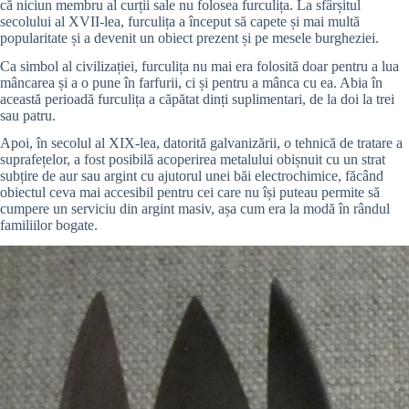
că niciun membru al curții sale nu folosea furculița. La sfârșitul
secolului al XVII-lea, furculița a început să capete și mai multă
popularitate și a devenit un obiect prezent și pe mesele burgheziei.
Ca simbol al civilizației, furculița nu mai era folosită doar pentru a lua
mâncarea și a o pune în farfurii, ci și pentru a mânca cu ea. Abia în
această perioadă furculița a căpătat dinți suplimentari, de la doi la trei
sau patru.
Apoi, în secolul al XIX-lea, datorită galvanizării, o tehnică de tratare a
suprafețelor, a fost posibilă acoperirea metalului obișnuit cu un strat
subțire de aur sau argint cu ajutorul unei băi electrochimice, făcând
obiectul ceva mai accesibil pentru cei care nu își puteau permite să
cumpere un serviciu din argint masiv, așa cum era la modă în rândul
familiilor bogate.