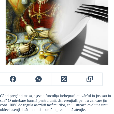
Când pregătiți masa, așezați furculița îndreptată cu vârful în jos sau în
sus? O întrebare banală pentru unii, dar esențială pentru cei care țin
cont 100% de regula așezării tacâmurilor, ea ilustrează evoluția unui
obiect esențial căruia nu-i acordăm prea multă atenție.