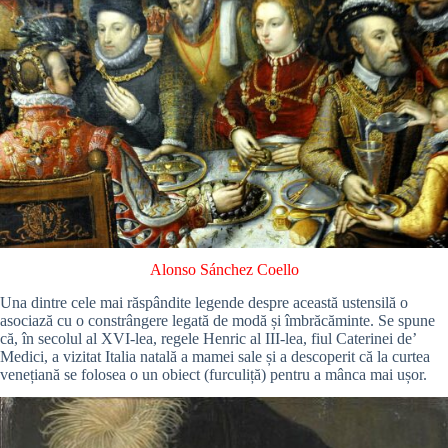
Alonso Sánchez Coello
Una dintre cele mai răspândite legende despre această ustensilă o
asociază cu o constrângere legată de modă și îmbrăcăminte. Se spune
că, în secolul al XVI-lea, regele Henric al III-lea, fiul Caterinei de’
Medici, a vizitat Italia natală a mamei sale și a descoperit că la curtea
venețiană se folosea o un obiect (furculiță) pentru a mânca mai ușor.