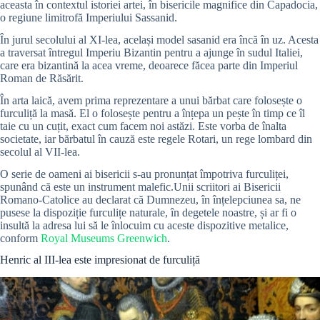
aceasta în contextul istoriei artei, în bisericile magnifice din Capadocia,
o regiune limitrofă Imperiului Sassanid.
În jurul secolului al XI-lea, același model sasanid era încă în uz. Acesta
a traversat întregul Imperiu Bizantin pentru a ajunge în sudul Italiei,
care era bizantină la acea vreme, deoarece făcea parte din Imperiul
Roman de Răsărit.
În arta laică, avem prima reprezentare a unui bărbat care folosește o
furculiță la masă. El o folosește pentru a înțepa un pește în timp ce îl
taie cu un cuțit, exact cum facem noi astăzi. Este vorba de înalta
societate, iar bărbatul în cauză este regele Rotari, un rege lombard din
secolul al VII-lea.
O serie de oameni ai bisericii s-au pronunțat împotriva furculiței,
spunând că este un instrument malefic.Unii scriitori ai Bisericii
Romano-Catolice au declarat că Dumnezeu, în înțelepciunea sa, ne
pusese la dispoziție furculițe naturale, în degetele noastre, și ar fi o
insultă la adresa lui să le înlocuim cu aceste dispozitive metalice,
conform
Royal Museums Greenwich
.
Henric al III-lea este impresionat de furculiță