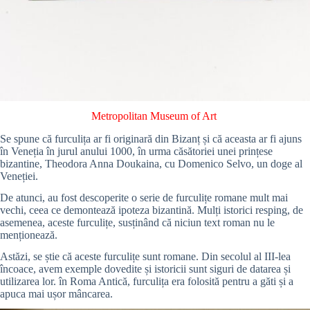
Metropolitan Museum of Art
Se spune că furculița ar fi originară din Bizanț și că aceasta ar fi ajuns
în Veneția în jurul anului 1000, în urma căsătoriei unei prințese
bizantine, Theodora Anna Doukaina, cu Domenico Selvo, un doge al
Veneției.
De atunci, au fost descoperite o serie de furculițe romane mult mai
vechi, ceea ce demontează ipoteza bizantină. Mulți istorici resping, de
asemenea, aceste furculițe, susținând că niciun text roman nu le
menționează.
Astăzi, se știe că aceste furculițe sunt romane. Din secolul al III-lea
încoace, avem exemple dovedite și istoricii sunt siguri de datarea și
utilizarea lor. în Roma Antică, furculița era folosită pentru a găti și a
apuca mai ușor mâncarea.