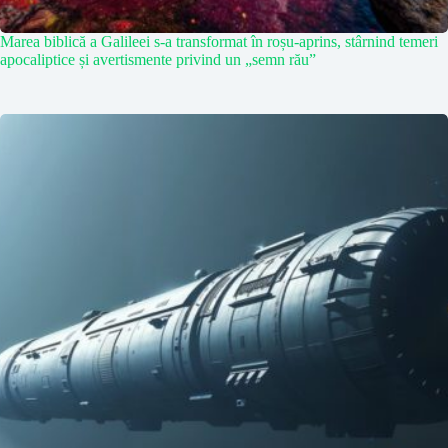
Marea biblică a Galileei s-a transformat în roșu-aprins, stârnind temeri
apocaliptice și avertismente privind un „semn rău”