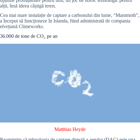
opțiune promițătoare pentru unii, un joc de noroc tehnologic pentru
alții, însă ideea câștigă teren.
Cea mai mare instalație de captare a carbonului din lume, “Mammoth”,
a început să funcționeze în Islanda, fiind administrată de compania
elvețiană Climeworks.
36.000 de tone de CO₂ pe an
Matthias Heyde
Reamintim că tehnologia de captare directă a aerului (DAC) este una