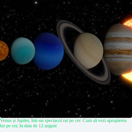
Venus și Jupiter, într-un spectacol rar pe cer: Cum să vezi apropierea
lor pe cer, în data de 12 august