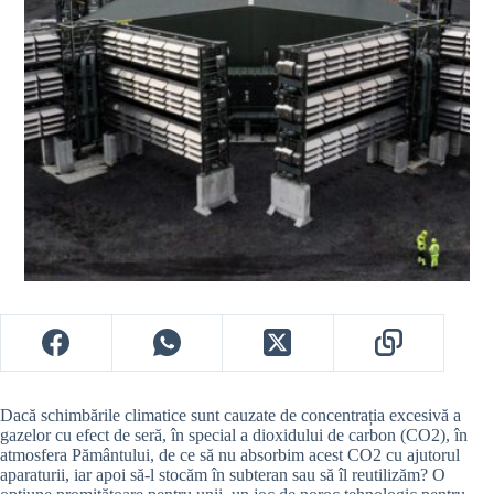
Dacă schimbările climatice sunt cauzate de concentrația excesivă a
gazelor cu efect de seră, în special a dioxidului de carbon (CO2), în
atmosfera Pământului, de ce să nu absorbim acest CO2 cu ajutorul
aparaturii, iar apoi să-l stocăm în subteran sau să îl reutilizăm? O