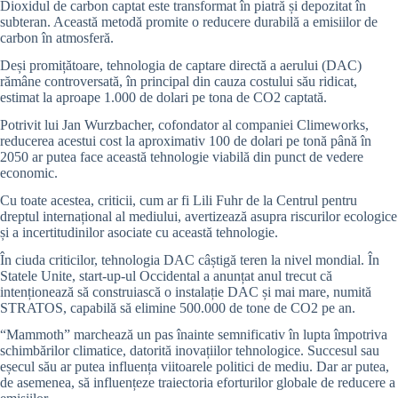
Dioxidul de carbon captat este transformat în piatră și depozitat în
subteran. Această metodă promite o reducere durabilă a emisiilor de
carbon în atmosferă.
Deși promițătoare, tehnologia de captare directă a aerului (DAC)
rămâne controversată, în principal din cauza costului său ridicat,
estimat la aproape 1.000 de dolari pe tona de CO2 captată.
Potrivit lui Jan Wurzbacher, cofondator al companiei Climeworks,
reducerea acestui cost la aproximativ 100 de dolari pe tonă până în
2050 ar putea face această tehnologie viabilă din punct de vedere
economic.
Cu toate acestea, criticii, cum ar fi Lili Fuhr de la Centrul pentru
dreptul internațional al mediului, avertizează asupra riscurilor ecologice
și a incertitudinilor asociate cu această tehnologie.
În ciuda criticilor, tehnologia DAC câștigă teren la nivel mondial. În
Statele Unite, start-up-ul Occidental a anunțat anul trecut că
intenționează să construiască o instalație DAC și mai mare, numită
STRATOS, capabilă să elimine 500.000 de tone de CO2 pe an.
“Mammoth” marchează un pas înainte semnificativ în lupta împotriva
schimbărilor climatice, datorită inovațiilor tehnologice. Succesul sau
eșecul său ar putea influența viitoarele politici de mediu. Dar ar putea,
de asemenea, să influențeze traiectoria eforturilor globale de reducere a