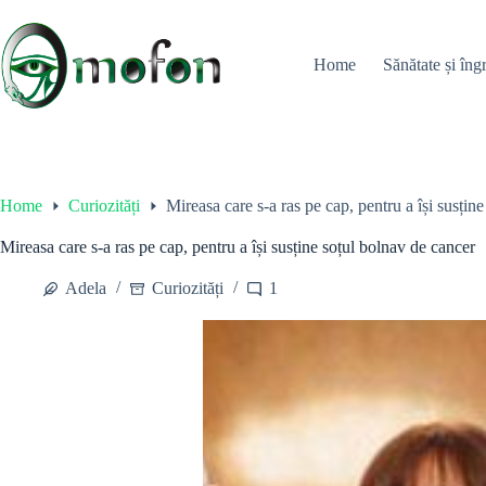
Skip
to
content
Home
Sănătate și îngr
Home
Curiozități
Mireasa care s-a ras pe cap, pentru a își susțin
Mireasa care s-a ras pe cap, pentru a își susține soțul bolnav de cancer
Adela
Curiozități
1