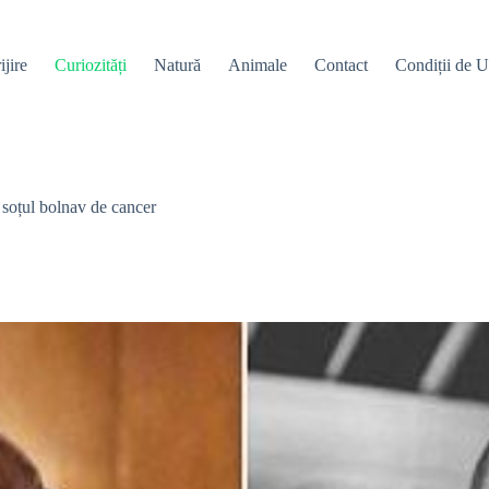
ijire
Curiozități
Natură
Animale
Contact
Condiții de Ut
e soțul bolnav de cancer