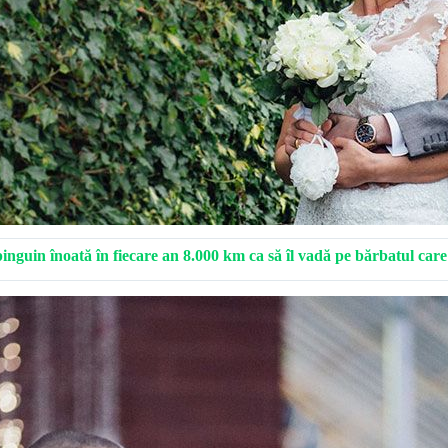
inguin înoată în fiecare an 8.000 km ca să îl vadă pe bărbatul care 