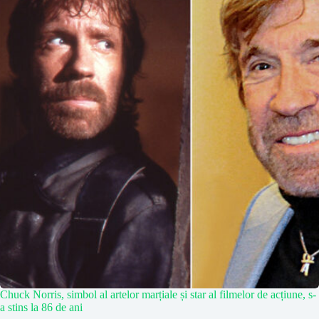
Chuck Norris, simbol al artelor marțiale și star al filmelor de acțiune, s-
a stins la 86 de ani