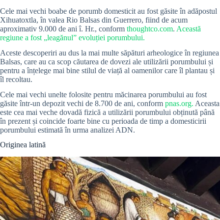
Cele mai vechi boabe de porumb domesticit au fost găsite în adăpostul
Xihuatoxtla, în valea Rio Balsas din Guerrero, fiind de acum
aproximativ 9.000 de ani î. Hr., conform
thoughtco.com
.
Această
regiune a fost „leagănul” evoluției porumbului.
Aceste descoperiri au dus la mai multe săpături arheologice în regiunea
Balsas, care au ca scop căutarea de dovezi ale utilizării porumbului și
pentru a înțelege mai bine stilul de viață al oamenilor care îl plantau și
îl recoltau.
Cele mai vechi unelte folosite pentru măcinarea porumbului au fost
găsite într-un depozit vechi de 8.700 de ani, conform
pnas.org.
Aceasta
este cea mai veche dovadă fizică a utilizării porumbului obținută până
în prezent și coincide foarte bine cu perioada de timp a domesticirii
porumbului estimată în urma analizei ADN.
Originea latină