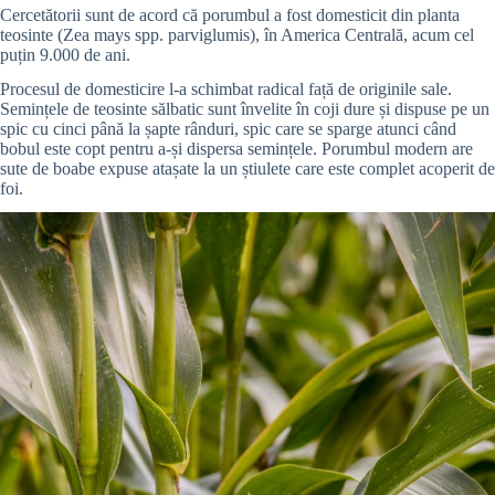
Cercetătorii sunt de acord că porumbul a fost domesticit din planta
teosinte (Zea mays spp. parviglumis), în America Centrală, acum cel
puțin 9.000 de ani.
Procesul de domesticire l-a schimbat radical față de originile sale.
Semințele de teosinte sălbatic sunt învelite în coji dure și dispuse pe un
spic cu cinci până la șapte rânduri, spic care se sparge atunci când
bobul este copt pentru a-și dispersa semințele. Porumbul modern are
sute de boabe expuse atașate la un știulete care este complet acoperit de
foi.