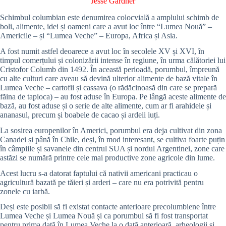
Jesse Gardner
Schimbul columbian este denumirea colocvială a amplului schimb de
boli, alimente, idei și oameni care a avut loc între “Lumea Nouă” –
Americile – și “Lumea Veche” – Europa, Africa și Asia.
A fost numit astfel deoarece a avut loc în secolele XV și XVI, în
timpul comerțului și colonizării intense în regiune, în urma călătoriei lui
Cristofor Columb din 1492. În această perioadă, porumbul, împreună
cu alte culturi care aveau să devină ulterior alimente de bază vitale în
Lumea Veche – cartofii și cassava (o rădăcinoasă din care se prepară
făina de tapioca) – au fost aduse în Europa. Pe lângă aceste alimente de
bază, au fost aduse și o serie de alte alimente, cum ar fi arahidele și
ananasul, precum și boabele de cacao și ardeii iuți.
La sosirea europenilor în Americi, porumbul era deja cultivat din zona
Canadei și până în Chile, deși, în mod interesant, se cultiva foarte puțin
în câmpiile și savanele din centrul SUA și nordul Argentinei, zone care
astăzi se numără printre cele mai productive zone agricole din lume.
Acest lucru s-a datorat faptului că nativii americani practicau o
agricultură bazată pe tăieri și arderi – care nu era potrivită pentru
zonele cu iarbă.
Deși este posibil să fi existat contacte anterioare precolumbiene între
Lumea Veche și Lumea Nouă și ca porumbul să fi fost transportat
pentru prima dată în Lumea Veche la o dată anterioară, arheologii și