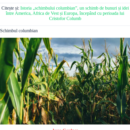
Citește și:
Istoria „schimbului columbian”, un schimb de bunuri și idei
între America, Africa de Vest și Europa, începând cu perioada lui
Cristofor Columb
Schimbul columbian