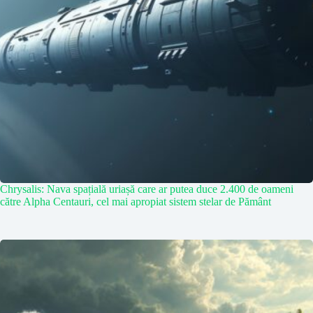
Chrysalis: Nava spațială uriașă care ar putea duce 2.400 de oameni
către Alpha Centauri, cel mai apropiat sistem stelar de Pământ