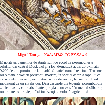
Miguel Tamayo 12343434342
,
CC BY-SA 4.0
Majoritatea oamenilor de știință sunt de acord că porumbul este
originar din centrul Mexicului și a fost domesticit acum aproximativ
9.000 de ani, pornind de la o iarbă sălbatică numită teosinte. Teosinte
nu semăna deloc cu porumbul modern, în special datorită faptului că
avea boabe mai mici, mai puține și mai distanțate, fiecare bob fiind
înconjurat de un înveliș dur. Deși descinde din teosinte, porumbul din
zilele noastre, cu boabe foarte apropiate, nu există în mediul sălbatic și
nu ar putea supraviețui fără intervenția omului în agricultură.