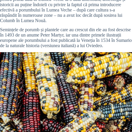
istoricii au puține îndoieli cu privire la faptul că prima introducere
efectivă a porumbului în Lumea Veche – după care cultura s-a
răspândit în numeroase zone – nu a avut loc decât după sosirea lui
Columb în Lumea Nouă.
Semințele de porumb și plantele care au crescut din ele au fost descrise
în 1493 de un anume Peter Martyr, iar una dintre primele ilustrații
europene ale porumbului a fost publicată la Veneția în 1534 în Sumario
de la naturale historia (versiunea italiană) a lui Oviedeo.