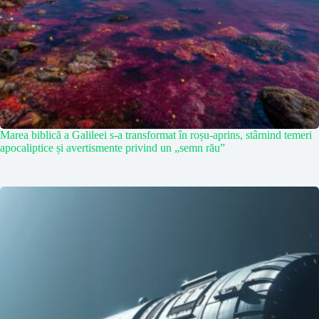
Marea biblică a Galileei s-a transformat în roșu-aprins, stârnind temeri
apocaliptice și avertismente privind un „semn rău”