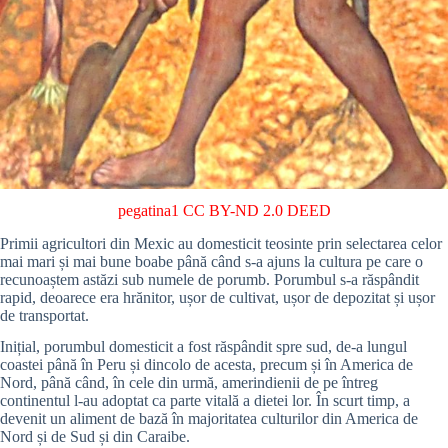
pegatina1
CC BY-ND 2.0 DEED
Primii agricultori din Mexic au domesticit teosinte prin selectarea celor
mai mari și mai bune boabe până când s-a ajuns la cultura pe care o
recunoaștem astăzi sub numele de porumb. Porumbul s-a răspândit
rapid, deoarece era hrănitor, ușor de cultivat, ușor de depozitat și ușor
de transportat.
Inițial, porumbul domesticit a fost răspândit spre sud, de-a lungul
coastei până în Peru și dincolo de acesta, precum și în America de
Nord, până când, în cele din urmă, amerindienii de pe întreg
continentul l-au adoptat ca parte vitală a dietei lor. În scurt timp, a
devenit un aliment de bază în majoritatea culturilor din America de
Nord și de Sud și din Caraibe.