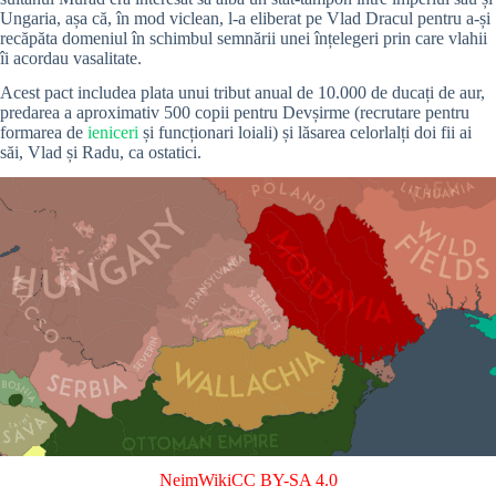
Ungaria, așa că, în mod viclean, l-a eliberat pe Vlad Dracul pentru a-și
recăpăta domeniul în schimbul semnării unei înțelegeri prin care vlahii
îi acordau vasalitate.
Acest pact includea plata unui tribut anual de 10.000 de ducați de aur,
predarea a aproximativ 500 copii pentru Devșirme (recrutare pentru
formarea de
ieniceri
și funcționari loiali) și lăsarea celorlalți doi fii ai
săi, Vlad și Radu, ca ostatici.
NeimWiki
CC BY-SA 4.0