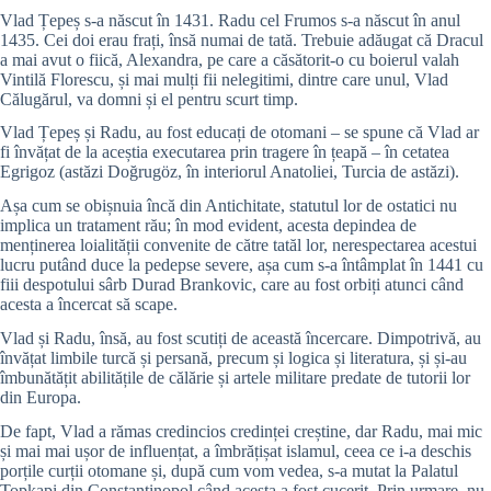
Vlad Țepeș s-a născut în 1431. Radu cel Frumos s-a născut în anul
1435. Cei doi erau frați, însă numai de tată. Trebuie adăugat că Dracul
a mai avut o fiică, Alexandra, pe care a căsătorit-o cu boierul valah
Vintilă Florescu, și mai mulți fii nelegitimi, dintre care unul, Vlad
Călugărul, va domni și el pentru scurt timp.
Vlad Țepeș și Radu, au fost educați de otomani – se spune că Vlad ar
fi învățat de la aceștia executarea prin tragere în țeapă – în cetatea
Egrigoz (astăzi Doğrugöz, în interiorul Anatoliei, Turcia de astăzi).
Așa cum se obișnuia încă din Antichitate, statutul lor de ostatici nu
implica un tratament rău; în mod evident, acesta depindea de
menținerea loialității convenite de către tatăl lor, nerespectarea acestui
lucru putând duce la pedepse severe, așa cum s-a întâmplat în 1441 cu
fiii despotului sârb Durad Brankovic, care au fost orbiți atunci când
acesta a încercat să scape.
Vlad și Radu, însă, au fost scutiți de această încercare. Dimpotrivă, au
învățat limbile turcă și persană, precum și logica și literatura, și și-au
îmbunătățit abilitățile de călărie și artele militare predate de tutorii lor
din Europa.
De fapt, Vlad a rămas credincios credinței creștine, dar Radu, mai mic
și mai mai ușor de influențat, a îmbrățișat islamul, ceea ce i-a deschis
porțile curții otomane și, după cum vom vedea, s-a mutat la Palatul
Topkapi din Constantinopol când acesta a fost cucerit. Prin urmare, nu