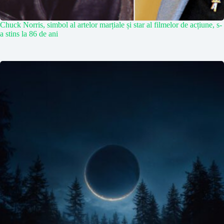
Chuck Norris, simbol al artelor marțiale și star al filmelor de acțiune, s-
a stins la 86 de ani