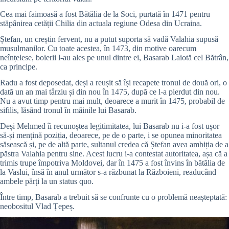
Cea mai faimoasă a fost Bătălia de la Soci, purtată în 1471 pentru
stăpânirea cetății Chilia din actuala regiune Odesa din Ucraina.
Ștefan, un creștin fervent, nu a putut suporta să vadă Valahia supusă
musulmanilor. Cu toate acestea, în 1473, din motive oarecum
neînțelese, boierii l-au ales pe unul dintre ei, Basarab Laiotă cel Bătrân,
ca principe.
Radu a fost deposedat, deși a reușit să își recapete tronul de două ori, o
dată un an mai târziu și din nou în 1475, după ce l-a pierdut din nou.
Nu a avut timp pentru mai mult, deoarece a murit în 1475, probabil de
sifilis, lăsând tronul în mâinile lui Basarab.
Deși Mehmed îi recunoștea legitimitatea, lui Basarab nu i-a fost ușor
să-și mențină poziția, deoarece, pe de o parte, i se opunea minoritatea
săsească și, pe de altă parte, sultanul credea că Ștefan avea ambiția de a
păstra Valahia pentru sine. Acest lucru i-a contestat autoritatea, așa că a
trimis trupe împotriva Moldovei, dar în 1475 a fost învins în bătălia de
la Vaslui, însă în anul următor s-a răzbunat la Războieni, readucând
ambele părți la un status quo.
Între timp, Basarab a trebuit să se confrunte cu o problemă neașteptată:
neobositul Vlad Țepeș.