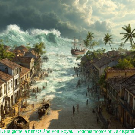
De la glorie la ruină: Când Port Royal, “Sodoma tropicelor”, a dispărut