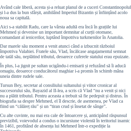
Având cale liberă, acesta și-a reluat planul de a cuceri Constantinopolul
și l-a dus la bun sfârșit, anihilând Imperiul Bizantin și înființând acolo
noua sa capitală.
Aici s-a stabilit Radu, care la vârsta adultă era încă în grațiile lui
Mehmed și devenise un important demnitar al curții otomane,
comandant al ienicerilor, luptând împotriva turkmenilor în Anatolia.
Dar marele său moment a venit atunci când a izbucnit războiul
împotriva Valahiei. Fratele său, Vlad, încălcase angajamentul semnat
de tatăl său, neplătind tributul, deoarece cuferele statului erau epuizate.
În plus, l-a jignit pe sultan ucigându-i emisarii și refuzând să îi aducă
omagiu, deoarece conducătorul maghiar i-a promis în schimb mâna
uneia dintre rudele sale.
Tursun Bey, secretar al consiliului sultanului și viitor cronicar al
succesorului său, Bayazid al II-lea, a scris că Vlad “nu a venit și nici
nu a plătit tributul. Pentru aceasta a trebuit să fie pedepsit și distrus. În
biografia sa despre Mehmed, el îl descrie, de asemenea, pe Vlad ca
fiind un “călăreț rău” și un “tiran crud și însetat de sânge”.
Cu alte cuvinte, nu mai era cale de întoarcere și, anticipând răspunsul
previzibil, voievodul a condus o incursiune violentă în teritoriul inamic
în 1461, profitând de absența lui Mehmed într-o expediție la