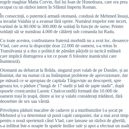
regele maghiar Matia Corvin, fiul lui Ioan de Hunedoara, care era prea
ocupat cu un război intern în Sfântul Imperiu Roman.
În consecință, o puternică armată otomană, condusă de Mehmed însuși,
a invadat Valahia și a avansat fără oprire. Numărul trupelor este incert,
variind de la 80.000 la 300.000 de soldați în funcție de surse; Printre
soldații săi se numărau 4.000 de călăreți sub comanda lui Radu.
Cu toate acestea, confruntarea fraternă morbidă nu a avut loc, deoarece
Vlad, care avea la dispoziție doar 22.000 de oameni, s-a retras în
Transilvania și a dus o politică de pământ pârjolit (o tactică militară
care implică distrugerea a tot ce poate fi folositor inamicului care
înaintează).
Otomanii au debarcat la Brăila, singurul port valah de pe Dunăre, și au
înaintat, dar nu numai că au întâmpinat probleme de aprovizionare, dar
pe măsură ce se apropiau de capitala Târgoviște au descoperit, spre
groaza lor, o pădure (“lungă de 17 stadii și lată de șapte stadii”, după
spusele cronicarului Laonic Chalcocondil) formată din 10.000 de
oameni trași în țeapă, dintre ai lor și valahi considerați trădători, fără
deosebire de sex sau vârstă.
Priveliștea pădurii macabre de cadavre și a muribunzilor l-a șocat pe
Mehmed și l-a determinat să pună capăt campaniei, dar a mai avut timp
pentru o nouă sperietură când Vlad, care lansase un război de gherilă,
s-a infiltrat într-o noapte în spatele liniilor sale și apoi a efectuat un asalt