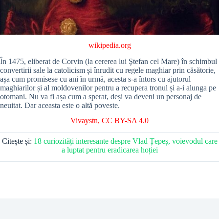
wikipedia.org
În 1475, eliberat de Corvin (la cererea lui Ştefan cel Mare) în schimbul
convertirii sale la catolicism și înrudit cu regele maghiar prin căsătorie,
așa cum promisese cu ani în urmă, acesta s-a întors cu ajutorul
maghiarilor și al moldovenilor pentru a recupera tronul și a-i alunga pe
otomani. Nu va fi așa cum a sperat, deși va deveni un personaj de
neuitat. Dar aceasta este o altă poveste.
Vivaystn
,
CC BY-SA 4.0
Citește și:
18 curiozități interesante despre Vlad Țepeș, voievodul care
a luptat pentru eradicarea hoției