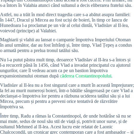
s-a întors în Valahia atunci când sultanul a decis eliberarea fratelui său.
Astfel, nu a trăit în mod direct tragedia care s-a abătut asupra familiei:
în 1447, Dracul și Mircea au fost uciși de boieri, în timp ce Iancu de
Hunedoara l-a proclamat pe un văr al celui dintâi, Vladislav al II-lea,
voievod (principe) al Valahiei.
Maghiarii și vlahii au lansat o campanie împotriva Imperiului Otoman
în anul următor, dar au fost înfrânți și, între timp, Vlad Țepeș a condus
o armată pentru a prelua tronul tatălui său.
Nu l-a putut păstra mult timp, deoarece Vladislav al II-lea s-a întors și
l-a recucerit până în 1456, când Vlad a invadat principatul cu ajutorul
ungurilor, care îl vedeau acum ca pe un bastion împotriva
expansionismului otoman după
căderea Constantinopolului
.
Vladislav al II-lea nu a fost singurul care a murit în această împrejurare;
la fel au murit numeroși boieri, într-o bătălie sângeroasă pe care Vlad a
declanșat-o împotriva lor pentru a răzbuna uciderea tatălui său și a lui
Mircea, precum și pentru a preveni orice tentativă de răzvrătire
împotriva sa.
Între timp, Radu a rămas la Constantinopol, de unde hotărâse să nu se
mai mute, sedus de noul său stil de viață și, potrivit unor surse, și de
sultanul Mehmed al II-lea. Acest lucru este relatat de Laonic
Chalcocondil, un cronicar grec contemporan care a fost ambasador – și