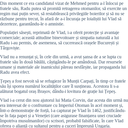
Din moment ce era candidatul vizat de Mehmed pentru a-l înlocui pe
fratele său, Radu putea să promită retragerea otomanilor, să exercite un
regim mai puțin sever, să restabilească privilegiile boierilor și să nu se
răzbune pentru trecut, în afară de a-i încuraja pe loialiștii lui Vlad să
dezerteze, garantându-le o amnistie.
Populației săsești, reprimată de Vlad, i-a oferit protecție și avantaje
comerciale; această atitudine binevoitoare și simpatia naturală a lui
Radu i-au permis, de asemenea, să cucerească orașele București și
Târgoviște.
Vlad nu a renunțat și, în cele din urmă, a avut șansa de a se lupta cu
fratele său în două bătălii, câștigându-le pe amândouă. Dar resursele
umane și materiale ale inamicului păreau nesfârșite, iar propaganda lui
Radu avea efect.
Țepeș a fost nevoit să se refugieze în Munții Carpați, în timp ce fratele
său își sporea numărul localităților care îl susțineau. Acestora li s-a
alăturat bogatul oraș Brașov, dându-i lovitura de grație lui Țepeș.
Vlad i-a cerut din nou ajutorul lui Matia Corvin, dar acesta din urmă nu
era interesat de o confruntare cu Imperiul Otoman în acel moment și,
într-o demonstrație de forță, l-a capturat pe Vlad în 1462, justificându-
se în fața papei și a Veneției (care asigurase finanțarea unei cruciade
împotriva musulmanilor) cu scrisori, probabil falsificate, în care Vlad
oferea o alianță cu sultanul pentru a cuceri împreună Ungaria.