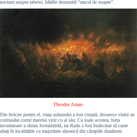
nocturn asupra taberei, bătălie denumită “atacul de noapte”.
Theodor Aman
Din fericire pentru el, viața sultanului a fost cruțată, deoarece vlahii au
confundat cortul marelui vizir cu al său. Cu toate acestea, forța
invadatoare a rămas formidabilă, iar Radu a fost însărcinat să caute
aliați în localitățile cu majoritate săsească din câmpiile dunărene.