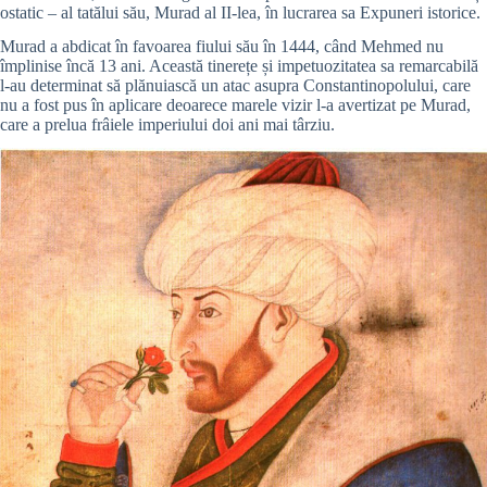
ostatic – al tatălui său, Murad al II-lea, în lucrarea sa Expuneri istorice.
Murad a abdicat în favoarea fiului său în 1444, când Mehmed nu
împlinise încă 13 ani. Această tinerețe și impetuozitatea sa remarcabilă
l-au determinat să plănuiască un atac asupra Constantinopolului, care
nu a fost pus în aplicare deoarece marele vizir l-a avertizat pe Murad,
care a prelua frâiele imperiului doi ani mai târziu.