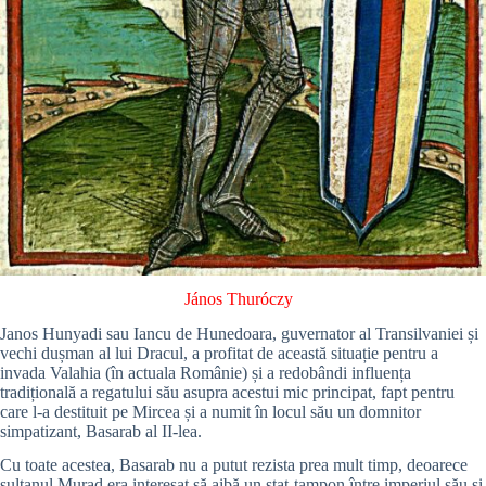
János Thuróczy
Janos Hunyadi sau Iancu de Hunedoara, guvernator al Transilvaniei și
vechi dușman al lui Dracul, a profitat de această situație pentru a
invada Valahia (în actuala Românie) și a redobândi influența
tradițională a regatului său asupra acestui mic principat, fapt pentru
care l-a destituit pe Mircea și a numit în locul său un domnitor
simpatizant, Basarab al II-lea.
Cu toate acestea, Basarab nu a putut rezista prea mult timp, deoarece
sultanul Murad era interesat să aibă un stat-tampon între imperiul său și