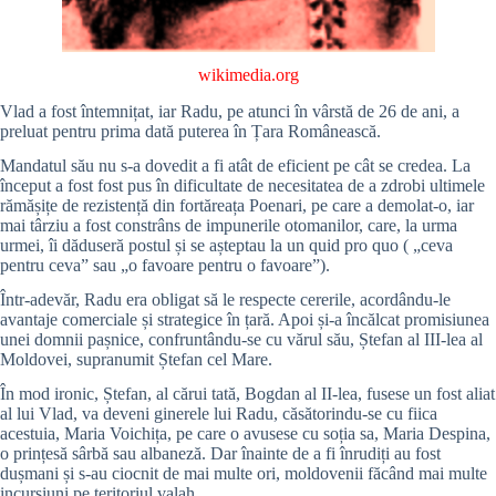
wikimedia.org
Vlad a fost întemnițat, iar Radu, pe atunci în vârstă de 26 de ani, a
preluat pentru prima dată puterea în Țara Românească.
Mandatul său nu s-a dovedit a fi atât de eficient pe cât se credea. La
început a fost fost pus în dificultate de necesitatea de a zdrobi ultimele
rămășițe de rezistență din fortăreața Poenari, pe care a demolat-o, iar
mai târziu a fost constrâns de impunerile otomanilor, care, la urma
urmei, îi dăduseră postul și se așteptau la un quid pro quo ( „ceva
pentru ceva” sau „o favoare pentru o favoare”).
Într-adevăr, Radu era obligat să le respecte cererile, acordându-le
avantaje comerciale și strategice în țară. Apoi și-a încălcat promisiunea
unei domnii pașnice, confruntându-se cu vărul său, Ștefan al III-lea al
Moldovei, supranumit Ștefan cel Mare.
În mod ironic, Ștefan, al cărui tată, Bogdan al II-lea, fusese un fost aliat
al lui Vlad, va deveni ginerele lui Radu, căsătorindu-se cu fiica
acestuia, Maria Voichița, pe care o avusese cu soția sa, Maria Despina,
o prințesă sârbă sau albaneză. Dar înainte de a fi înrudiți au fost
dușmani și s-au ciocnit de mai multe ori, moldovenii făcând mai multe
incursiuni pe teritoriul valah.