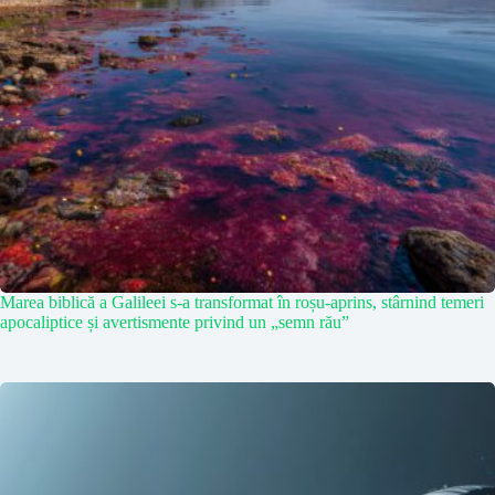
Marea biblică a Galileei s-a transformat în roșu-aprins, stârnind temeri
apocaliptice și avertismente privind un „semn rău”