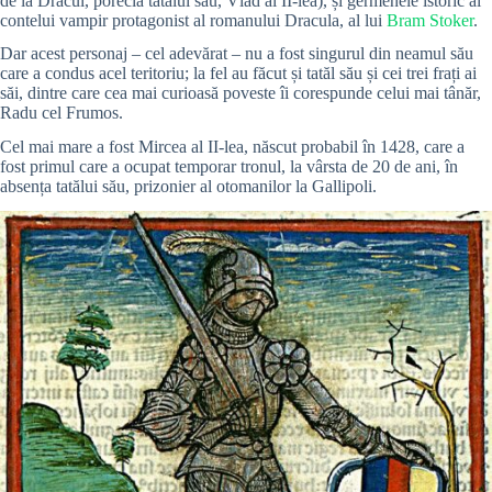
de la Dracul, porecla tatălui său, Vlad al II-lea), și germenele istoric al
contelui vampir protagonist al romanului Dracula, al lui
Bram Stoker
.
Dar acest personaj – cel adevărat – nu a fost singurul din neamul său
care a condus acel teritoriu; la fel au făcut și tatăl său și cei trei frați ai
săi, dintre care cea mai curioasă poveste îi corespunde celui mai tânăr,
Radu cel Frumos.
Cel mai mare a fost Mircea al II-lea, născut probabil în 1428, care a
fost primul care a ocupat temporar tronul, la vârsta de 20 de ani, în
absența tatălui său, prizonier al otomanilor la Gallipoli.