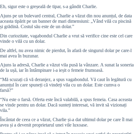
Eh, sigur este o greșeală de tipar, s-a gândit Charlie.
Ajuns pe un bulevard central, Charlie a văzut din nou anunțul, de data
aceasta tipărit pe un banner de mari dimensiuni: „Vând vilă cu piscină
și grădină. Costul său este de un dolar.”
Din curiozitate, vagabondul Charlie a vrut să verifice cine este cel care
vinde o vilă cu un dolar.
De altfel, nu avea nimic de pierdut, în afară de singurul dolar pe care-l
mai avea în buzunar.
Ajuns la adresă, Charlie a văzut vila pusă la vânzare. A sunat la soneria
de la ușă, iar în întâmpinare i-a ieșit o femeie frumoasă.
“Mă scuzați că vă deranjez, a spus vagabondul. Vă caut în legătură cu
anunțul în care spuneți că vindeți vila cu un dolar. Este cumva o
farsă?”
“Nu este o farsă. Oferta este încă valabilă, a spus femeia. Casa aceasta
se vinde pentru un dolar. Dacă sunteți interesat, vă invit să vizionați
vila.”
Încântat de ceea ce a văzut, Charlie și-a dat ultimul dolar pe care îl mai
avea și a devenit proprietarul unei vile luxoase.