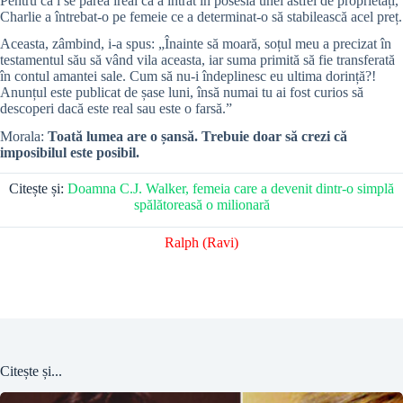
Pentru că i se părea ireal că a intrat în posesia unei astfel de proprietăți,
Charlie a întrebat-o pe femeie ce a determinat-o să stabilească acel preț.
Aceasta, zâmbind, i-a spus: „Înainte să moară, soțul meu a precizat în
testamentul său să vând vila aceasta, iar suma primită să fie transferată
în contul amantei sale. Cum să nu-i îndeplinesc eu ultima dorință?!
Anunțul este publicat de șase luni, însă numai tu ai fost curios să
descoperi dacă este real sau este o farsă.”
Morala:
Toată lumea are o șansă. Trebuie doar să crezi că
imposibilul este posibil.
Citește și:
Doamna C.J. Walker, femeia care a devenit dintr-o simplă
spălătoreasă o milionară
Ralph (Ravi)
Citește și...