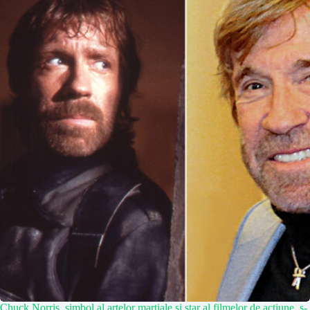
Chuck Norris, simbol al artelor marțiale și star al filmelor de acțiune, s-