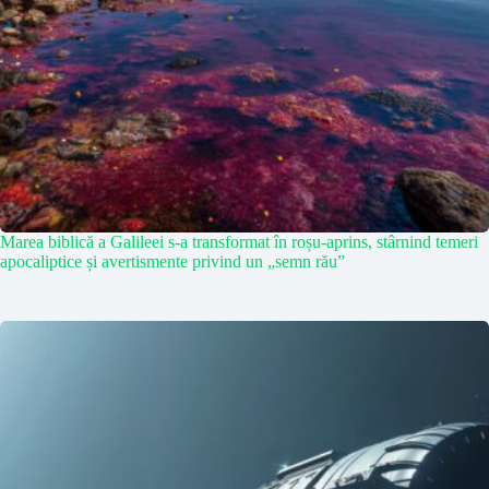
Marea biblică a Galileei s-a transformat în roșu-aprins, stârnind temeri
apocaliptice și avertismente privind un „semn rău”