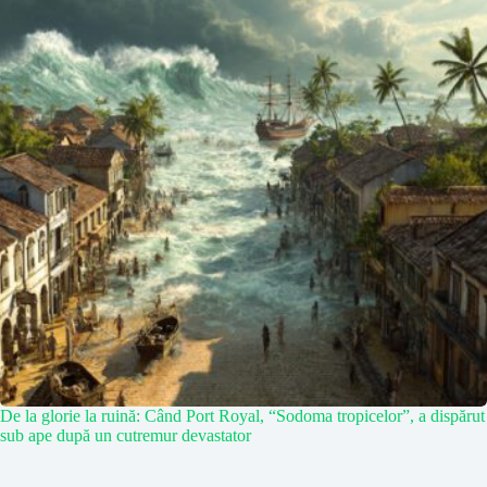
De la glorie la ruină: Când Port Royal, “Sodoma tropicelor”, a dispărut
sub ape după un cutremur devastator