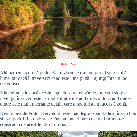
Herbert Aust
Alți oameni spun că podul Rakotzbrucke este un portal spre o altă
lume, iar dacă îl traversezi când este lună plină – ajungi într-un loc
necunoscut.
Nimeni nu știe dacă aceste legende sunt adevărate, ori sunt simple
invenții, însă cert este că multe dintre ele au farmecul lor, fiind unele
dintre cele mai importante detalii care atrag turiștii în această zonă.
Denumirea de Podul Diavolului este mai degrabă simbolică, însă, chiar
și așa, podul Rakotzbrucke rămâne una dintre cele mai frumoase
construcții de acest fel din Europa.