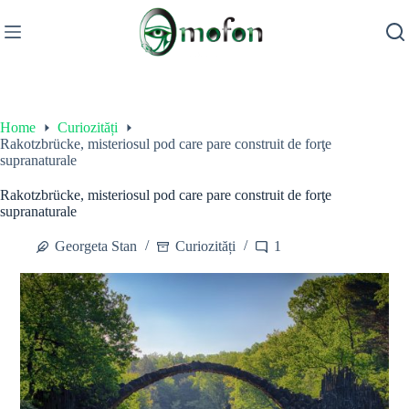
Skip
to
content
Home
Curiozități
Rakotzbrücke, misteriosul pod care pare construit de forţe
supranaturale
Rakotzbrücke, misteriosul pod care pare construit de forţe
supranaturale
Georgeta Stan
Curiozități
1