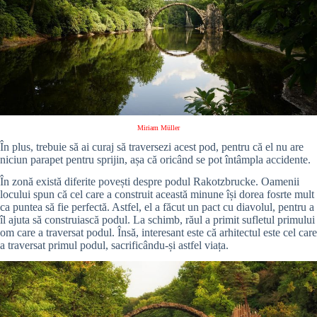
Miriam Müller
În plus, trebuie să ai curaj să traversezi acest pod, pentru că el nu are
niciun parapet pentru sprijin, așa că oricând se pot întâmpla accidente.
În zonă există diferite povești despre podul Rakotzbrucke. Oamenii
locului spun că cel care a construit această minune își dorea fosrte mult
ca puntea să fie perfectă. Astfel, el a făcut un pact cu diavolul, pentru a
îl ajuta să construiască podul. La schimb, răul a primit sufletul primului
om care a traversat podul. Însă, interesant este că arhitectul este cel care
a traversat primul podul, sacrificându-și astfel viața.