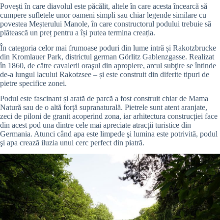
Povești în care diavolul este păcălit, altele în care acesta încearcă să
cumpere sufletele unor oameni simpli sau chiar legende similare cu
povestea Meșterului Manole, în care constructorul podului trebuie să
plătească un preț pentru a își putea termina creația.
În categoria celor mai frumoase poduri din lume intră și Rakotzbrucke
din Kromlauer Park, districtul german Görlitz Gablenzgasse. Realizat
în 1860, de către cavalerii oraşul din apropiere, arcul subţire se întinde
de-a lungul lacului Rakotzsee – și este construit din diferite tipuri de
pietre specifice zonei.
Podul este fascinant și arată de parcă a fost construit chiar de Mama
Natură sau de o altă forță supranaturală. Pietrele sunt atent aranjate,
zeci de piloni de granit acoperind zona, iar arhitectura construcției face
din acest pod una dintre cele mai apreciate atracții turistice din
Germania. Atunci când apa este limpede şi lumina este potrivită, podul
şi apa crează iluzia unui cerc perfect din piatră.