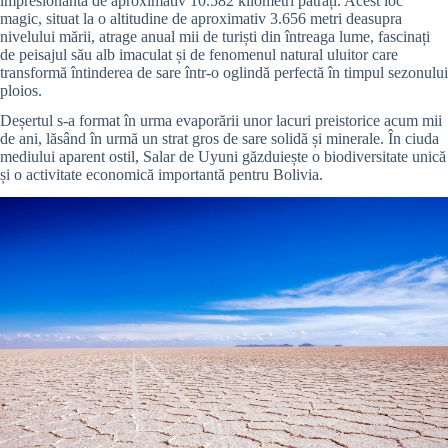
impresionantă de aproximativ 10.582 kilometri pătrați. Acest loc
magic, situat la o altitudine de aproximativ 3.656 metri deasupra
nivelului mării, atrage anual mii de turiști din întreaga lume, fascinați
de peisajul său alb imaculat și de fenomenul natural uluitor care
transformă întinderea de sare într-o oglindă perfectă în timpul sezonului
ploios.
Deșertul s-a format în urma evaporării unor lacuri preistorice acum mii
de ani, lăsând în urmă un strat gros de sare solidă și minerale. În ciuda
mediului aparent ostil, Salar de Uyuni găzduiește o biodiversitate unică
și o activitate economică importantă pentru Bolivia.