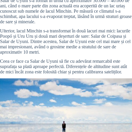
Salar de Uyuni s-a format în urmă cu aproximativ 30.000 – 40.000 de
ani, când o mare parte din zona actuală era acoperită de un lac uriaș
cunoscut sub numele de lacul Minchin. Pe măsură ce climatul s-a
schimbat, apa lacului s-a evaporat treptat, lăsând în urmă straturi groase
de sare și minerale.
Ulterior, lacul Minchin s-a transformat în două lacuri mai mici: lacurile
Poopó și Uru Uru și două mari deșerturi de sare: Salar de Coipasa și
Salar de Uyuni. Dintre acestea, Salar de Uyuni este cel mai mare și cel
mai impresionant, având o grosime medie a stratului de sare de
aproximativ 10 metri.
Ceea ce face ca Salar de Uyuni să fie cu adevărat remarcabil este
suprafața sa plată aproape perfectă. Diferențele de altitudine sunt atât
de mici încât zona este folosită chiar și pentru calibrarea sateliților.