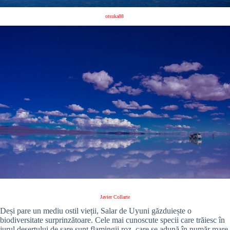
otsuka88
Javier Collarte
Deși pare un mediu ostil vieții, Salar de Uyuni găzduiește o
biodiversitate surprinzătoare. Cele mai cunoscute specii care trăiesc în
jurul deșertului de sare sunt flamingii roz, care se adună în număr mare