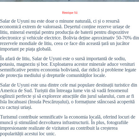
Henrique Sá
Salar de Uyuni nu este doar o minune naturală, ci și o resursă
economică extrem de valoroasă. Deșertul conține rezerve uriașe de
litiu, mineral esențial pentru producția de baterii pentru dispozitive
electronice și vehicule electrice. Bolivia deține aproximativ 50-70% din
rezervele mondiale de litiu, ceea ce face din această țară un jucător
important pe piața globală.
În afară de litiu, Salar de Uyuni este o sursă importantă de sodiu,
potasiu, magneziu și bor. Exploatarea acestor minerale aduce venituri
semnificative pentru economia boliviană, dar ridică și probleme legate
de protecția mediului și drepturile comunităților locale.
Salar de Uyuni este una dintre cele mai populare destinații turistice din
America de Sud. Turiștii din întreaga lume vin să vadă fenomenul
oglinzii perfecte și să exploreze atracțiile din jurul salarului, cum ar fi
Isla Incahuasi (Insula Pescărușului), o formațiune stâncoasă acoperită
cu cactuși uriași.
Turismul contribuie semnificativ la economia locală, oferind locuri de
muncă și stimulând dezvoltarea infrastructurii. În plus, fotografiile
impresionante realizate de vizitatori au contribuit la creșterea
popularității acestui loc unic.