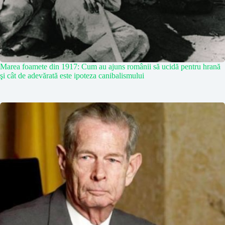
Marea foamete din 1917: Cum au ajuns românii să ucidă pentru hrană
şi cât de adevărată este ipoteza canibalismului