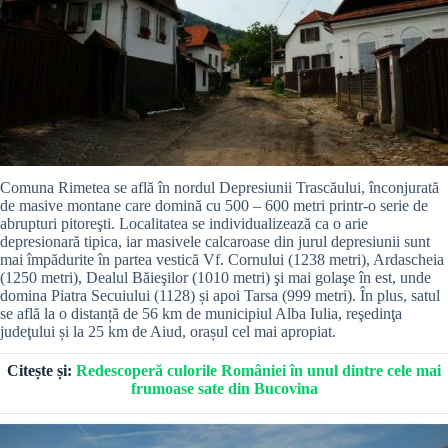
Comuna Rimetea se află în nordul Depresiunii Trascăului, înconjurată
de masive montane care domină cu 500 – 600 metri printr-o serie de
abrupturi pitoreşti. Localitatea se individualizează ca o arie
depresionară tipica, iar masivele calcaroase din jurul depresiunii sunt
mai împădurite în partea vestică Vf. Cornului (1238 metri), Ardascheia
(1250 metri), Dealul Băieşilor (1010 metri) şi mai golaşe în est, unde
domina Piatra Secuiului (1128) și apoi Tarsa (999 metri). În plus, satul
se află la o distanță de 56 km de municipiul Alba Iulia, reşedinţa
judeţului și la 25 km de Aiud, orașul cel mai apropiat.
Citește și:
Redescoperă culorile României în unul dintre cele mai
frumoase sate din Bucovina