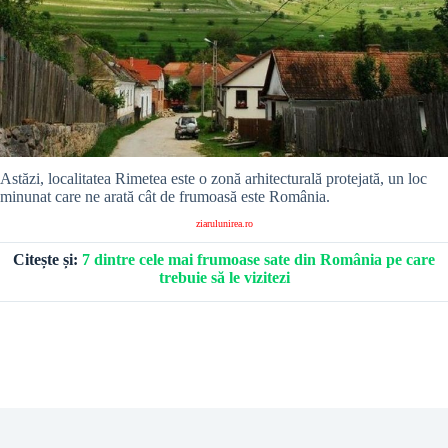
Astăzi, localitatea Rimetea este o zonă arhitecturală protejată, un loc
minunat care ne arată cât de frumoasă este România.
ziarulunirea.ro
Citește și:
7 dintre cele mai frumoase sate din România pe care
trebuie să le vizitezi