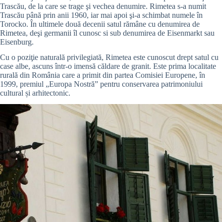
Trascău, de la care se trage şi vechea denumire. Rimetea s-a numit
Trascău până prin anii 1960, iar mai apoi şi-a schimbat numele în
Torocko. În ultimele două decenii satul rămâne cu denumirea de
Rimetea, deşi germanii îl cunosc si sub denumirea de Eisenmarkt sau
Eisenburg.
Cu o poziţie naturală privilegiată, Rimetea este cunoscut drept satul cu
case albe, ascuns într-o imensă căldare de granit. Este prima localitate
rurală din România care a primit din partea Comisiei Europene, în
1999, premiul „Europa Nostră” pentru conservarea patrimoniului
cultural și arhitectonic.