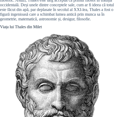
filosofic. Astăzi, Thales este larg acceptat ca primul filosof în tradiția
occidentală. Deși unele dintre conceptele sale, cum ar fi ideea că totul
este făcut din apă, par deplasate în secolul al XXI-lea, Thales a fost o
figură ingenioasă care a schimbat lumea antică prin munca sa în
geometrie, matematică, astronomie și, desigur, filosofie.
Viața lui Thales din Milet