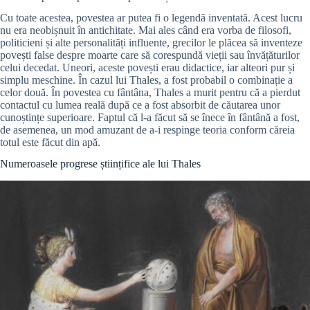
Cu toate acestea, povestea ar putea fi o legendă inventată. Acest lucru
nu era neobișnuit în antichitate. Mai ales când era vorba de filosofi,
politicieni și alte personalități influente, grecilor le plăcea să inventeze
povești false despre moarte care să corespundă vieții sau învățăturilor
celui decedat. Uneori, aceste povești erau didactice, iar alteori pur și
simplu meschine. În cazul lui Thales, a fost probabil o combinație a
celor două. În povestea cu fântâna, Thales a murit pentru că a pierdut
contactul cu lumea reală după ce a fost absorbit de căutarea unor
cunoștințe superioare. Faptul că l-a făcut să se înece în fântână a fost,
de asemenea, un mod amuzant de a-i respinge teoria conform căreia
totul este făcut din apă.
Numeroasele progrese științifice ale lui Thales