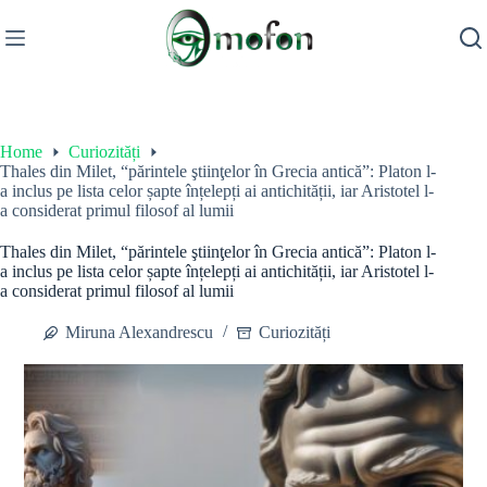
Skip
to
content
Home
Curiozități
Thales din Milet, “părintele ştiinţelor în Grecia antică”: Platon l-
a inclus pe lista celor șapte înțelepți ai antichității, iar Aristotel l-
a considerat primul filosof al lumii
Thales din Milet, “părintele ştiinţelor în Grecia antică”: Platon l-
a inclus pe lista celor șapte înțelepți ai antichității, iar Aristotel l-
a considerat primul filosof al lumii
Miruna Alexandrescu
Curiozități