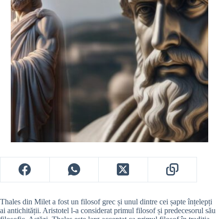
Thales din Milet a fost un filosof grec și unul dintre cei șapte înțelepți
ai antichității. Aristotel l-a considerat primul filosof și predecesorul său