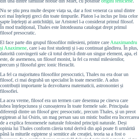
din una dintre familiile nobile din Milet, cu posibile
origini feniciene
.
Nu se știu prea multe despre viața sa, dar a fost venerat ca unul dintre
cei mai înțelepți greci din toate timpurile. Platon l-a inclus pe lista celor
șapte înțelepți ai antichității, iar Aristotel l-a considerat primul filosof.
În mod tradițional, Thales este întotdeauna catalogat drept primul
filosof presocratic.
El face parte din grupul filosofilor milesieni, printre care
Anaximandru
și Anaximene
, care i-au fost studenți și i-au continuat gândirea. În plus,
datorită convingerii sale că totul derivă dintr-un singur element, apa, el
este, de asemenea, un filosof monist, la fel ca restul milesienilor,
precum și filosoful grec ionic Heraclit.
La fel ca majoritatea filosofilor presocratici, Thales nu era doar un
filosof, ci mai degrabă un specialist în toate meseriile. A adus
contribuții importante la dezvoltarea matematicii, astronomiei și
filosofiei.
La acea vreme, filosof era un termen care desemna pe cineva care
iubea înțelepciunea și cunoașterea în toate formele sale. Principala
diferență dintre un filosof grec presocratic, precum Thales, și un preot
egiptean al lui Osiris, un mag persan sau un mistic budist era încercarea
de a explica fenomenele naturale folosind principii naturale. Deși
opinia lui Thales conform căreia totul derivă din apă poate fi urmărită
până la miturile egiptene și semitice ale creației, teoria sa a fost o