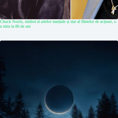
Chuck Norris, simbol al artelor marțiale și star al filmelor de acțiune, s-
a stins la 86 de ani