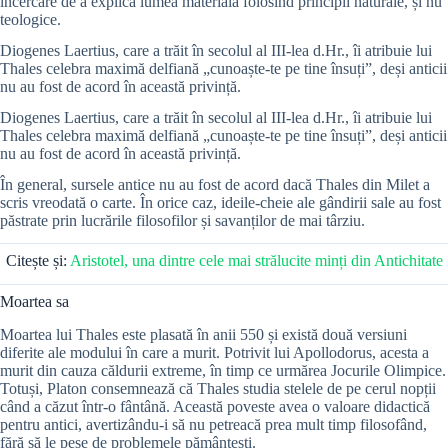
încercare de a explica lumea materială folosind principii naturale, și nu
teologice.
Diogenes Laertius, care a trăit în secolul al III-lea d.Hr., îi atribuie lui
Thales celebra maximă delfiană „cunoaște-te pe tine însuți”, deși anticii
nu au fost de acord în această privință.
Diogenes Laertius, care a trăit în secolul al III-lea d.Hr., îi atribuie lui
Thales celebra maximă delfiană „cunoaște-te pe tine însuți”, deși anticii
nu au fost de acord în această privință.
În general, sursele antice nu au fost de acord dacă Thales din Milet a
scris vreodată o carte. În orice caz, ideile-cheie ale gândirii sale au fost
păstrate prin lucrările filosofilor și savanților de mai târziu.
Citește și:
Aristotel, una dintre cele mai strălucite minți din Antichitate
Moartea sa
Moartea lui Thales este plasată în anii 550 și există două versiuni
diferite ale modului în care a murit. Potrivit lui Apollodorus, acesta a
murit din cauza căldurii extreme, în timp ce urmărea Jocurile Olimpice.
Totuși, Platon consemnează că Thales studia stelele de pe cerul nopții
când a căzut într-o fântână. Această poveste avea o valoare didactică
pentru antici, avertizându-i să nu petreacă prea mult timp filosofând,
fără să le pese de problemele pământești.