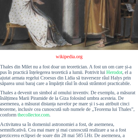
wikipedia.org
Thales din Milet nu a fost doar un teoretician. A fost un om care și-a
pus în practică înțelegerea teoretică a lumii. Potrivit lui
Herodot
, el a
ajutat armata regelui Croesus din Lidia să traverseze râul Halys prin
săparea unui baraj care a împărțit râul în două strâmtori practicabile.
Thales a devenit un simbol al omului inventiv. De exemplu, a măsurat
înălțimea Marii Piramide de la Giza folosind umbra acesteia. De
asemenea, a măsurat distanța navelor pe mare și i s-au atribuit cinci
teoreme, inclusiv cea cunoscută sub numele de „Teorema lui Thales”,
conform
thecollector.com
.
Activitatea sa în domeniul astronomiei a fost, de asemenea,
semnificativă. Cea mai mare și mai cunoscută realizare a sa a fost
prezicerea eclipsei de soare din 28 mai 585 î.Hr. De asemenea, a