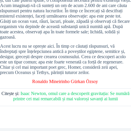
și, din câte putem spune, o componentă necesară pentru existența vieții.
Acum imaginați-vă că sunteți un om de acum 2.600 de ani care căuta
răspunsuri pentru natura lucrurilor. În timp ce încercați să descifrați
misterul existenței, faceți următoarea observație: apa este peste tot.
Găsiți un ocean vast, râuri, lacuri, ploaie, zăpadă și observați că fiecare
organism viu depinde de această substanță unică numită apă. După
toate acestea, observați apa în toate formele sale; lichidă, solidă și
gazoasă.
Acest lucru nu se oprește aici. În timp ce căutați răspunsuri, vă
îndreptați spre înțelepciunea antică a poveștilor egiptene, semitice și,
desigur, grecești despre crearea cosmosului. Ceea ce descoperi acolo
este un tipar comun; apa este foarte venerată ca forță de regenerare.
Chiar și cel mai important poet grec, Homer, consideră zeii apei,
precum Oceanus și Tethys, părinții tuturor zeilor.
Ronaldo Mineirinho
Gürkan Özsoy
Citește și:
Isaac Newton, omul care a descoperit gravitația: Se numără
printre cei mai remarcabili și mai valoroși savanți ai lumii