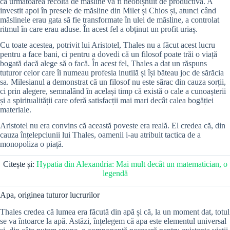
că următoarea recoltă de măsline va fi neobișnuit de productivă. A
investit apoi în presele de măsline din Milet și Chios și, atunci când
măslinele erau gata să fie transformate în ulei de măsline, a controlat
ritmul în care erau aduse. În acest fel a obținut un profit uriaș.
Cu toate acestea, potrivit lui Aristotel, Thales nu a făcut acest lucru
pentru a face bani, ci pentru a dovedi că un filosof poate trăi o viață
bogată dacă alege să o facă. În acest fel, Thales a dat un răspuns
tuturor celor care îi numeau profesia inutilă și își băteau joc de sărăcia
sa. Milesianul a demonstrat că un filosof nu este sărac din cauza sorții,
ci prin alegere, semnalând în același timp că există o cale a cunoașterii
și a spiritualității care oferă satisfacții mai mari decât calea bogăției
materiale.
Aristotel nu era convins că această poveste era reală. El credea că, din
cauza înțelepciunii lui Thales, oamenii i-au atribuit tactica de a
monopoliza o piață.
Citește și:
Hypatia din Alexandria: Mai mult decât un matematician, o
legendă
Apa, originea tuturor lucrurilor
Thales credea că lumea era făcută din apă și că, la un moment dat, totul
se va întoarce la apă. Astăzi, înțelegem că apa este elementul universal