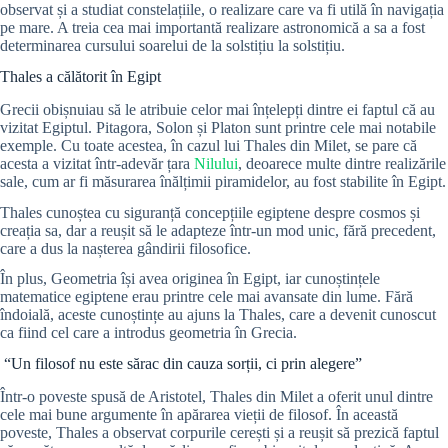
observat și a studiat constelațiile, o realizare care va fi utilă în navigația
pe mare. A treia cea mai importantă realizare astronomică a sa a fost
determinarea cursului soarelui de la solstițiu la solstițiu.
Thales a călătorit în Egipt
Grecii obișnuiau să le atribuie celor mai înțelepți dintre ei faptul că au
vizitat Egiptul. Pitagora, Solon și Platon sunt printre cele mai notabile
exemple. Cu toate acestea, în cazul lui Thales din Milet, se pare că
acesta a vizitat într-adevăr țara
Nilului
, deoarece multe dintre realizările
sale, cum ar fi măsurarea înălțimii piramidelor, au fost stabilite în Egipt.
Thales cunoștea cu siguranță concepțiile egiptene despre cosmos și
creația sa, dar a reușit să le adapteze într-un mod unic, fără precedent,
care a dus la nașterea gândirii filosofice.
În plus, Geometria își avea originea în Egipt, iar cunoștințele
matematice egiptene erau printre cele mai avansate din lume. Fără
îndoială, aceste cunoștințe au ajuns la Thales, care a devenit cunoscut
ca fiind cel care a introdus geometria în Grecia.
“Un filosof nu este sărac din cauza sorții, ci prin alegere”
Într-o poveste spusă de Aristotel, Thales din Milet a oferit unul dintre
cele mai bune argumente în apărarea vieții de filosof. În această
poveste, Thales a observat corpurile cerești și a reușit să prezică faptul