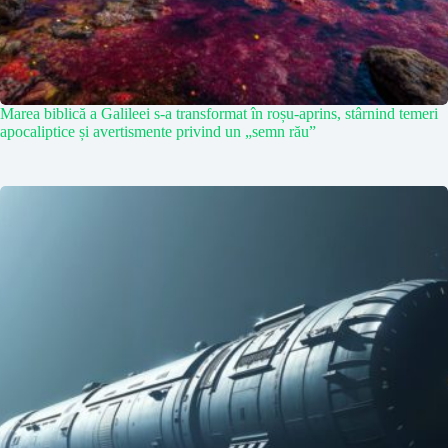
Marea biblică a Galileei s-a transformat în roșu-aprins, stârnind temeri
apocaliptice și avertismente privind un „semn rău”