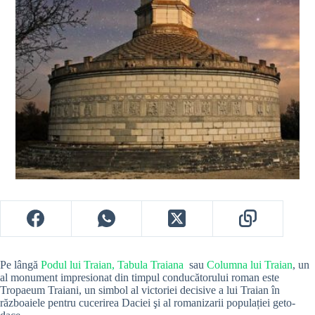
Pe lângă
Podul lui Traian,
Tabula Traiana
sau
Columna lui Traian
, un
al monument impresionat din timpul conducătorului roman este
Tropaeum Traiani, un simbol al victoriei decisive a lui Traian în
războaiele pentru cucerirea Daciei şi al romanizarii populației geto-