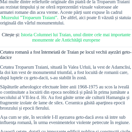
Mai multe dintre reliefurile originale din piatră de la Tropaeum Traiani
au rezistat timpului și ne oferă reprezentări vizuale valoroase ale
armatei romane din acea vreme. Aceste părți sunt expuse în cadrul
Muzeului ”Tropaeum Traiani”.
De altfel, aici poate fi văzută și statuia
originală din vârful monumentului.
Citește și:
Istoria Columnei lui Traian, unul dintre cele mai importante
monumente ale Antichităţii europene
Cetatea romană a fost întemeiată de Traian pe locul vechii așezări geto-
dacice
Cetatea Tropaeum Traiani, situată în Valea Urluii, la vest de Adamclisi,
la doi km vest de monumentul triumfal, a fost locuită de romanii care,
după luptele cu geto-dacii, s-au stabilit în zonă.
Săpăturile arheologice efectuate între anii 1968-1975 au scos la iveală
o continuitate a locuirii din epoca neolitică și până în prima jumătate a
secolului al VII-lea d. Hr. Au fost găsite urme ale culturii Hamangia și
fragmente izolate de lame de silex. Ceramica găsită aparţinea epocii
bronzului și epocii fierului.
Așa cum se știe, în secolele I-II așezarea geto-dacă avea să intre sub
influenţa romană, în urma evenimentelor violente petrecute în regiune.
Această cetate, dotată cu impozante edificii publice și construcții civile,