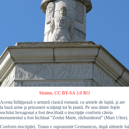
Strainu
,
CC BY-SA 3.0 RO
Acesta înfăţişează o armură clasică romană, cu armele de luptă, şi are
la bază arme şi prizonieri sculptaţi tot în piatră. Pe una dintre feţele
soclului hexagonal a fost descifrată o inscripţie conform căreia
monumentul a fost închinat ”Zeului Marte, răzbunătorul” (Mars Ultor).
Conform inscripției, Traian e supranumit Germanicus, după ultimele lui