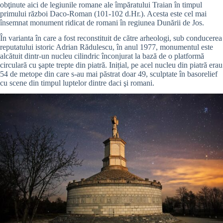
obţinute aici de legiunile romane ale împăratului Traian în timpul
primului război Daco-Roman (101-102 d.Hr.). Acesta este cel mai
însemnat monument ridicat de romani în regiunea Dunării de Jos.
În varianta în care a fost reconstituit de către arheologi, sub conducerea
reputatului istoric Adrian Rădulescu, în anul 1977, monumentul este
alcătuit dintr-un nucleu cilindric înconjurat la bază de o platformă
circulară cu şapte trepte din piatră. Inițial, pe acel nucleu din piatră erau
54 de metope din care s-au mai păstrat doar 49, sculptate în basorelief
cu scene din timpul luptelor dintre daci şi romani.