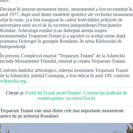
dace.
Declarat în prezent monument istoric, monumentul a fost reconstituit în
anul 1977, după unul dintre modelele ipotetice ale vechiului monument
aflat în ruine, și a fost inaugurat în cadrul festivităților prilejuite de
aniversarea unui secol de la cucerirea independenței Principatelor
Române. Arheologii români și-au îndreptat atenția asupra
monumentului Tropaeum Traiani şi a aşezării cu acelaşi nume după
reintrarea Dobrogei în graniţele României, în urma Războiului de
Independenţă.
În prezent, Complexul muzeal ”Tropaeum Traiani” de la Adamclisi
include Monumentul Triumfal, muzeul şi cetatea Tropaeum Traiani.
Conform datărilor arheologice, mărețul monument Tropaeum Traiani
de la Adamclisi, județul Constanţa, a fost ridicat în anul 109, conform
wikipedia.org
.
Citește și:
Podul lui Traian peste Dunăre: Construcția realizată de
romani pentru cucerirea Daciei
Tropaeum Traiani este unul dintre cele mai importante monumente
antice de pe teritoriul României