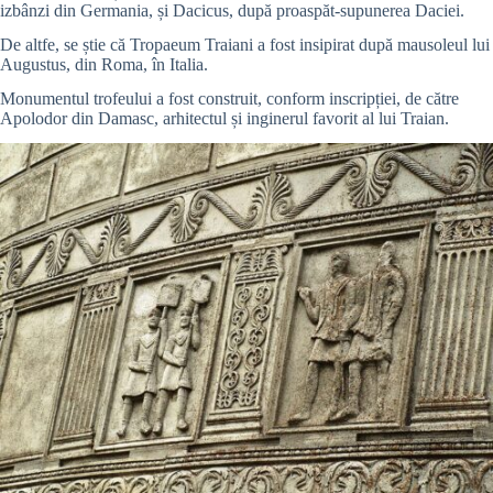
izbânzi din Germania, și Dacicus, după proaspăt-supunerea Daciei.
De altfe, se știe că Tropaeum Traiani a fost insipirat după mausoleul lui
Augustus, din Roma, în Italia.
Monumentul trofeului a fost construit, conform inscripției, de către
Apolodor din Damasc, arhitectul și inginerul favorit al lui Traian.