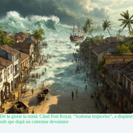
De la glorie la ruină: Când Port Royal, “Sodoma tropicelor”, a dispărut
sub ape după un cutremur devastator