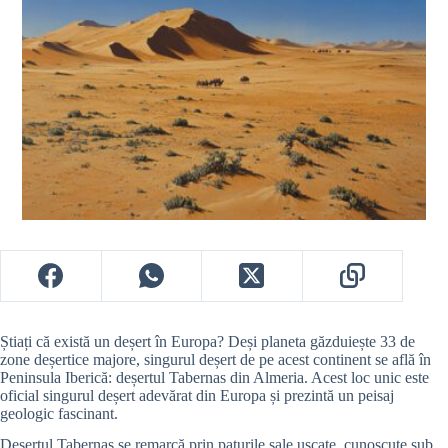
Știați că există un deșert în Europa? Deși planeta găzduiește 33 de
zone deșertice majore, singurul deșert de pe acest continent se află în
Peninsula Iberică: deșertul Tabernas din Almeria. Acest loc unic este
oficial singurul deșert adevărat din Europa și prezintă un peisaj
geologic fascinant.
Deșertul Tabernas se remarcă prin paturile sale uscate, cunoscute sub