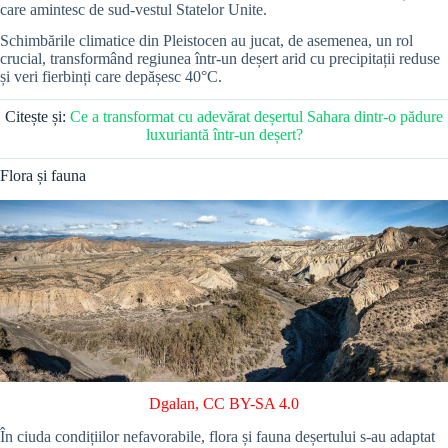
care amintesc de sud-vestul Statelor Unite.
Schimbările climatice din Pleistocen au jucat, de asemenea, un rol
crucial, transformând regiunea într-un deșert arid cu precipitații reduse
și veri fierbinți care depășesc 40°C.
Citește și:
Ce a transformat cu adevărat deșertul Sahara dintr-o pădure
luxuriantă într-un deșert?
Flora și fauna
Dgalan
,
CC BY-SA 4.0
În ciuda condițiilor nefavorabile, flora și fauna deșertului s-au adaptat