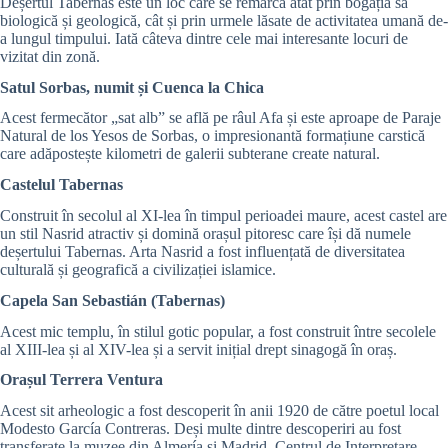
Deșertul Tabernas este un loc care se remarcă atât prin bogăția sa
biologică și geologică, cât și prin urmele lăsate de activitatea umană de-
a lungul timpului. Iată câteva dintre cele mai interesante locuri de
vizitat din zonă.
Satul Sorbas, numit și Cuenca la Chica
Acest fermecător „sat alb” se află pe râul Afa și este aproape de Paraje
Natural de los Yesos de Sorbas, o impresionantă formațiune carstică
care adăpostește kilometri de galerii subterane create natural.
Castelul Tabernas
Construit în secolul al XI-lea în timpul perioadei maure, acest castel are
un stil Nasrid atractiv și domină orașul pitoresc care își dă numele
deșertului Tabernas. Arta Nasrid a fost influențată de diversitatea
culturală și geografică a civilizației islamice.
Capela San Sebastián (Tabernas)
Acest mic templu, în stilul gotic popular, a fost construit între secolele
al XIII-lea și al XIV-lea și a servit inițial drept sinagogă în oraș.
Orașul Terrera Ventura
Acest sit arheologic a fost descoperit în anii 1920 de către poetul local
Modesto García Contreras. Deși multe dintre descoperiri au fost
transferate la muzee din Almería și Madrid, Centrul de Interpretare