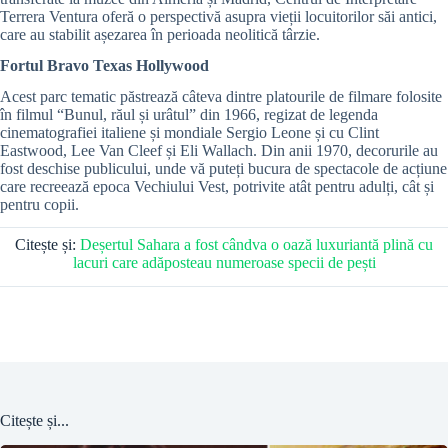
Terrera Ventura oferă o perspectivă asupra vieții locuitorilor săi antici,
care au stabilit așezarea în perioada neolitică târzie.
Fortul Bravo Texas Hollywood
Acest parc tematic păstrează câteva dintre platourile de filmare folosite
în filmul “Bunul, răul și urâtul” din 1966, regizat de legenda
cinematografiei italiene și mondiale Sergio Leone și cu Clint
Eastwood, Lee Van Cleef și Eli Wallach. Din anii 1970, decorurile au
fost deschise publicului, unde vă puteți bucura de spectacole de acțiune
care recreează epoca Vechiului Vest, potrivite atât pentru adulți, cât și
pentru copii.
Citește și:
Deșertul Sahara a fost cândva o oază luxuriantă plină cu
lacuri care adăposteau numeroase specii de pești
Citește și...