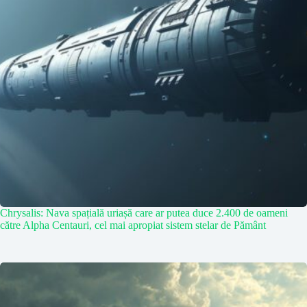
Chrysalis: Nava spațială uriașă care ar putea duce 2.400 de oameni
către Alpha Centauri, cel mai apropiat sistem stelar de Pământ