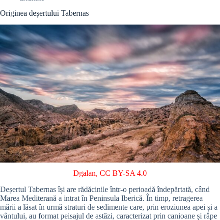
Originea deșertului Tabernas
Dgalan
,
CC BY-SA 4.0
Deșertul Tabernas își are rădăcinile într-o perioadă îndepărtată, când
Marea Mediterană a intrat în Peninsula Iberică. În timp, retragerea
mării a lăsat în urmă straturi de sedimente care, prin eroziunea apei și a
vântului, au format peisajul de astăzi, caracterizat prin canioane și râpe