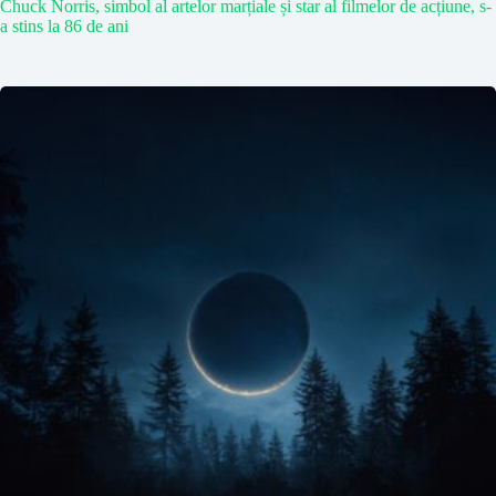
Chuck Norris, simbol al artelor marțiale și star al filmelor de acțiune, s-
a stins la 86 de ani