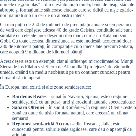
numele de „ramblas” – din cuvântul arab ramla, banc de nisip, stâncile
abrupte și formațiunile stâncoase ciudate care se ridică ca niște zgârie-
nori naturali sub un cer de un albastru intens.
Cu mai puțin de 250 de milimetri de precipitații anuale și temperaturi
de vară care depășesc adesea 40 de grade Celsius, condițiile sale sunt
similare cu cele ale unor deșerturi mai mari, cum ar fi Kalahari sau
Gobi. Cu toate acestea, dimensiunea sa este modestă, acoperind doar
280 de kilometri pătrați, în comparație cu o imensitate precum Sahara,
care acoperă 9 milioane de kilometri pătrați.
Acest deșert este un exemplu clar al influenței microclimatelor. Munții
Sierra de los Filabres și Sierra de Alhamilla îl protejează de vânturile
umede, creând un mediu neobișnuit pe un continent cunoscut pentru
climatul său temperat.
În Europa, mai există și alte zone semideșertice:
Bardenas Reales
– situat în Navarra, Spania, este o regiune
semideșertică cu un peisaj arid și eroziuni naturale spectaculoase
Sahara Olteniei
– în sudul României, în regiunea Oltenia, este o
zonă cu dune de nisip formate natural, care creează un climat
semiarid
Regiunea semi-aridă Accona
– din Toscana, Italia, este
cunoscută pentru solurile sale argiloase, care dau o aparență de
ariditate