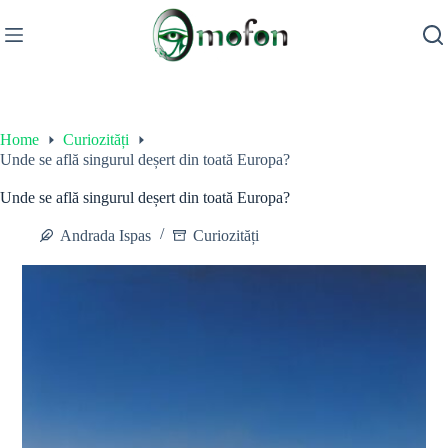
Skip
to
content
Home
Curiozități
Unde se află singurul deșert din toată Europa?
Unde se află singurul deșert din toată Europa?
Andrada Ispas
Curiozități