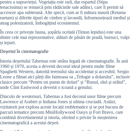
pentru a supraviețui. Vegetația este rară, dar espartul (Stipa
tenacissima) se remarcă prin rădăcinile sale adânci, care îi permit să
acceseze apa subterană. Alte specii, cum ar fi mătura maură (Retama
raetam) și diferite tipuri de cimbru și lavandă, înfrumusețează mediul și
atrag polenizatorii, îmbogățind ecosistemul.
În ceea ce privește fauna, șopârla ocelată (Timon lepidus) este una
dintre cele mai reprezentative, alături de păsări de pradă, bursuci, vulpi
și iepuri.
Deșertul în cinematografie
Istoria deșertului Tabernas este strâns legată de cinematografie. În anii
1960 și 1970, acesta a devenit decorul ideal pentru multe filme
Spaghetti Western, datorită terenului său accidentat și accesibil. Sergio
Leone a filmat aici părți din faimoasa sa „Trilogie a dolarului”, inclusiv
clasice precum “Pentru un pumn de dolari” și “Bunul, răul și urâtul”,
unde Clint Eastwood a devenit o icoană a genului.
Dincolo de westernuri, Tabernas a fost decorul unor filme precum
Lawrence al Arabiei și Indiana Jones și ultima cruciadă. Astăzi,
vizitatorii pot explora aceste locații emblematice și se pot bucura de
parcuri tematice precum MiniHollywood Oasys și Fort Bravo, care
combină divertismentul și istoria, oferind o privire în moștenirea
cinematografică a acestui deșert.