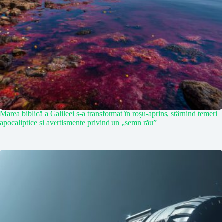
Marea biblică a Galileei s-a transformat în roșu-aprins, stârnind temeri
apocaliptice și avertismente privind un „semn rău”