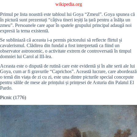
wikipedia.org
Primul pe lista noastră este tabloul lui Goya “Zmeul”. Goya spunea că
în pictură sunt prezentați “câțiva tineri ieșiți la țară pentru a înălța un
zmeu”. Persoanele care apar în spatele grupului principal adaugă noi
expresii la tema existentă.
Se subliniază că aceasta i-a permis pictorului să reflecte flirtul și
cavalerismul. Clădirea din fundal a fost interpretată ca fiind un
observator astronomic, o activitate extrem de controversată în timpul
domniei lui Carol al III-lea.
Aceasta este o dispută de rutină care este evidentă și în alte serii ale lui
Goya, cum ar fi gravurile “Caprichos”. Această lucrare, care abordează
o temă din viața de zi cu zi, este una dintre picturile special concepute
pentru sălile de mese ale prințului și prințesei de Asturia din Palatul El
Pardo.
Picnic (1776)