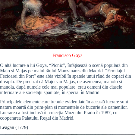
Francisco Goya
O altă lucrare a lui Goya, “Picnic”, înfățișează o scenă populară din
Majo și Majas pe malul râului Manzanares din Madrid. “Ermitajul
Fecioarei din Port” este abia vizibil în spatele unui rând de copaci din
dreapta. De precizat că Majo sau Majas, de asemenea, manolo și
manola, după numele cele mai populare, erau oameni din clasele
inferioare ale societății spaniole, în special în Madrid.
Principalele elemente care trebuie evidențiate în această lucrare sunt
natura moartă din prim-plan și momentele de bucurie ale oamenilor.
Lucrarea a fost inclusă în colecția Muzeului Prado în 1987, cu
cooperarea Palatului Regal din Madrid.
Leagăn (1779)