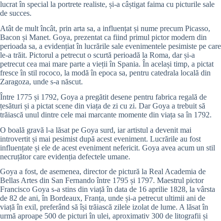
lucrat în special la portrete realiste, și-a câștigat faima cu picturile sale
de succes.
Atât de mult încât, prin arta sa, a influențat și nume precum Picasso,
Bacon și Manet. Goya, prezentat ca fiind primul pictor modern din
perioada sa, a evidențiat în lucrările sale evenimentele pesimiste pe care
le-a trăit. Pictorul a petrecut o scurtă perioadă la Roma, dar și-a
petrecut cea mai mare parte a vieții în Spania. În același timp, a pictat
fresce în stil rococo, la modă în epoca sa, pentru catedrala locală din
Zaragoza, unde s-a născut.
Între 1775 și 1792, Goya a pregătit desene pentru fabrica regală de
țesături și a pictat scene din viața de zi cu zi. Dar Goya a trebuit să
trăiască unul dintre cele mai marcante momente din viața sa în 1792.
O boală gravă l-a lăsat pe Goya surd, iar artistul a devenit mai
introvertit și mai pesimist după acest eveniment. Lucrările au fost
influențate și ele de acest eveniment nefericit. Goya avea acum un stil
necruțător care evidenția defectele umane.
Goya a fost, de asemenea, director de pictură la Real Academia de
Bellas Artes din San Fernando între 1795 și 1797. Maestrul pictor
Francisco Goya s-a stins din viață în data de 16 aprilie 1828, la vârsta
de 82 de ani, în Bordeaux, Franța, unde și-a petrecut ultimii ani de
viață în exil, preferând să își trăiască zilele izolat de lume. A lăsat în
urmă aproape 500 de picturi în ulei, aproximativ 300 de litografii și