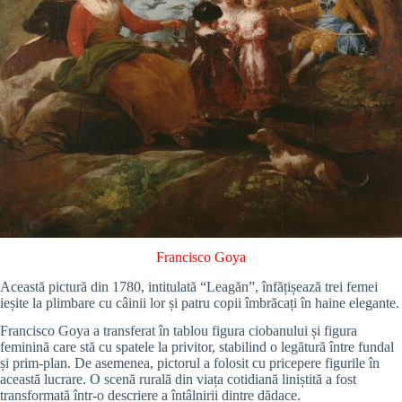
Francisco Goya
Această pictură din 1780, intitulată “Leagăn”, înfățișează trei femei
ieșite la plimbare cu câinii lor și patru copii îmbrăcați în haine elegante.
Francisco Goya a transferat în tablou figura ciobanului și figura
feminină care stă cu spatele la privitor, stabilind o legătură între fundal
și prim-plan. De asemenea, pictorul a folosit cu pricepere figurile în
această lucrare. O scenă rurală din viața cotidiană liniștită a fost
transformată într-o descriere a întâlnirii dintre dădace.