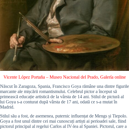
Vicente López Portaña
–
Museo Nacional del Prado, Galería online
Născut în Zaragoza, Spania, Francisco Goya rămâne una dintre figurile
marcante ale mișcării romantismului. Celebrul pictor a început să
primească educație artistică de la vârsta de 14 ani. Stilul de pictură al
lui Goya s-a conturat după vârsta de 17 ani, odată ce s-a mutat în
Madrid.
Stilul său a fost, de asemenea, puternic influențat de Mengs și Tiepolo.
Goya a fost unul dintre cei mai cunoscuți artiști ai perioadei sale, fiind
pictorul principal al regelui Carlos al IV-lea al Spaniei. Pictorul, care a