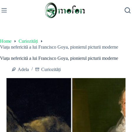
Skip
to
content
Home
Curiozități
Viața nefericită a lui Francisco Goya, pionierul picturii moderne
Viața nefericită a lui Francisco Goya, pionierul picturii moderne
Adela
Curiozități