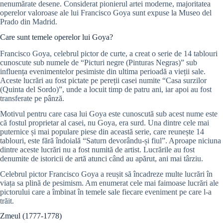
nenumărate desene. Considerat pionierul artei moderne, majoritatea
operelor valoroase ale lui Francisco Goya sunt expuse la Museo del
Prado din Madrid.
Care sunt temele operelor lui Goya?
Francisco Goya, celebrul pictor de curte, a creat o serie de 14 tablouri
cunoscute sub numele de “Picturi negre (Pinturas Negras)” sub
influența evenimentelor pesimiste din ultima perioadă a vieții sale.
Aceste lucrări au fost pictate pe pereții casei numite “Casa surzilor
(Quinta del Sordo)”, unde a locuit timp de patru ani, iar apoi au fost
transferate pe pânză.
Motivul pentru care casa lui Goya este cunoscută sub acest nume este
că fostul proprietar al casei, nu Goya, era surd. Una dintre cele mai
puternice și mai populare piese din această serie, care reunește 14
tablouri, este fără îndoială “Saturn devorându-și fiul”. Aproape niciuna
dintre aceste lucrări nu a fost numită de artist. Lucrările au fost
denumite de istoricii de artă atunci când au apărut, ani mai târziu.
Celebrul pictor Francisco Goya a reușit să încadreze multe lucrări în
viața sa plină de pesimism. Am enumerat cele mai faimoase lucrări ale
pictorului care a îmbinat în temele sale fiecare eveniment pe care l-a
trăit.
Zmeul (1777-1778)