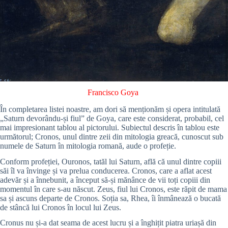
Francisco Goya
În completarea listei noastre, am dori să menționăm și opera intitulată
„Saturn devorându-și fiul” de Goya, care este considerat, probabil, cel
mai impresionant tablou al pictorului. Subiectul descris în tablou este
următorul; Cronos, unul dintre zeii din mitologia greacă, cunoscut sub
numele de Saturn în mitologia romană, aude o profeție.
Conform profeției, Ouronos, tatăl lui Saturn, află că unul dintre copiii
săi îl va învinge și va prelua conducerea. Cronos, care a aflat acest
adevăr și a înnebunit, a început să-și mănânce de vii toți copiii din
momentul în care s-au născut. Zeus, fiul lui Cronos, este răpit de mama
sa și ascuns departe de Cronos. Soția sa, Rhea, îi înmânează o bucată
de stâncă lui Cronos în locul lui Zeus.
Cronus nu și-a dat seama de acest lucru și a înghițit piatra uriașă din