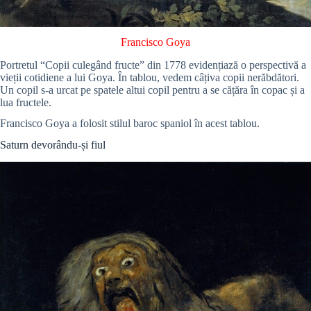
Francisco Goya
Portretul “Copii culegând fructe” din 1778 evidențiază o perspectivă a
vieții cotidiene a lui Goya. În tablou, vedem câțiva copii nerăbdători.
Un copil s-a urcat pe spatele altui copil pentru a se cățăra în copac și a
lua fructele.
Francisco Goya a folosit stilul baroc spaniol în acest tablou.
Saturn devorându-și fiul