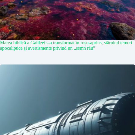
Marea biblică a Galileei s-a transformat în roșu-aprins, stârnind temeri
apocaliptice și avertismente privind un „semn rău”