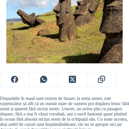
Disparițiile în masă sunt extrem de bizare; la urma urmei, este
surprinzător să afli că un număr mare de oameni pot dispărea brusc fără
urmă și aparent fără niciun motiv. Uneori, un avion plin cu pasageri
dispare, fără a mai fi văzut vreodată, sau o navă fantomă apare plutind
în ocean fără absolut niciun semn de la echipajul său. Cu toate acestea,
deși astfel de cazuri sunt înspăimântătoare, ele nu se apropie nici pe