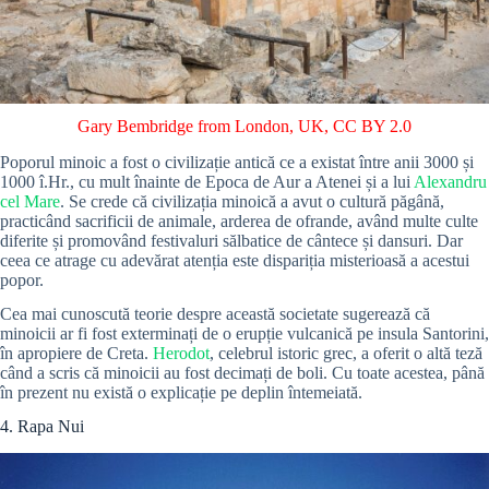
Gary Bembridge from London, UK
,
CC BY 2.0
Poporul minoic a fost o civilizație antică ce a existat între anii 3000 și
1000 î.Hr., cu mult înainte de Epoca de Aur a Atenei și a lui
Alexandru
cel Mare
. Se crede că civilizația minoică a avut o cultură păgână,
practicând sacrificii de animale, arderea de ofrande, având multe culte
diferite și promovând festivaluri sălbatice de cântece și dansuri. Dar
ceea ce atrage cu adevărat atenția este dispariția misterioasă a acestui
popor.
Cea mai cunoscută teorie despre această societate sugerează că
minoicii ar fi fost exterminați de o erupție vulcanică pe insula Santorini,
în apropiere de Creta.
Herodot
, celebrul istoric grec, a oferit o altă teză
când a scris că minoicii au fost decimați de boli. Cu toate acestea, până
în prezent nu există o explicație pe deplin întemeiată.
4. Rapa Nui