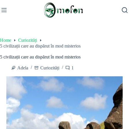
Skip
to
content
Home
Curiozități
5 civilizații care au dispărut în mod misterios
5 civilizații care au dispărut în mod misterios
Adela
Curiozități
1