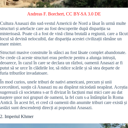
Andreas F. Borchert
,
CC BY-SA 3.0 DE
Cultura Anasazi din sud-vestul Americii de Nord a lăsat în urmă multe
structuri și artefacte care au fost descoperite după dispariția sa
misterioasă. Poate că a fost de vină clima brutală a regiunii, care a făcut
locul să devină nelocuibil, dar dispariția acestei civilizații rămâne un
mare mister.
Structuri masive construite în stânci au fost lăsate complet abandonate.
Se crede că aceste structuri erau perfecte pentru a alunga intrușii,
deoarece, în cazul în care se declara un război, oamenii Anasazi ar fi
putut să se urce în clădirile lor, să ridice scările și să stea departe de
furia triburilor invadatoare.
În mod curios, unele triburi de nativi americani, precum și unii
cercetători, susțin că Anasazi nu au dispărut niciodată neapărat. Aceștia
sugerează că societatea s-ar fi divizat în facțiuni mai mici care au dat
naștere unor noi grupuri de oameni, la fel cum s-a întâmplat în Roma
Antică. În acest fel, ei cred că oamenii din anumite triburi care există și
astăzi sunt descendenți direcți ai poporului Anasazi.
2. Imperiul Khmer