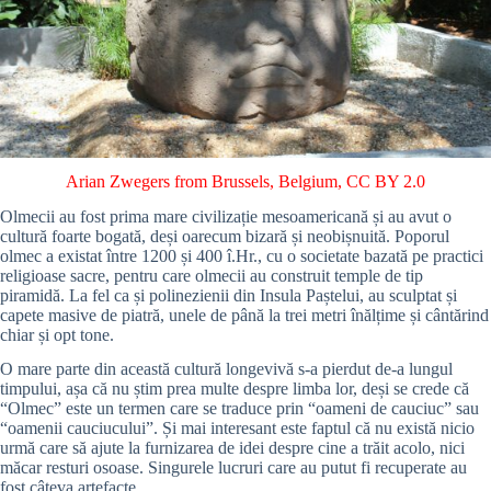
Arian Zwegers from Brussels, Belgium
,
CC BY 2.0
Olmecii au fost prima mare civilizație mesoamericană și au avut o
cultură foarte bogată, deși oarecum bizară și neobișnuită. Poporul
olmec a existat între 1200 și 400 î.Hr., cu o societate bazată pe practici
religioase sacre, pentru care olmecii au construit temple de tip
piramidă. La fel ca și polinezienii din Insula Paștelui, au sculptat și
capete masive de piatră, unele de până la trei metri înălțime și cântărind
chiar și opt tone.
O mare parte din această cultură longevivă s-a pierdut de-a lungul
timpului, așa că nu știm prea multe despre limba lor, deși se crede că
“Olmec” este un termen care se traduce prin “oameni de cauciuc” sau
“oamenii cauciucului”. Și mai interesant este faptul că nu există nicio
urmă care să ajute la furnizarea de idei despre cine a trăit acolo, nici
măcar resturi osoase. Singurele lucruri care au putut fi recuperate au
fost câteva artefacte.