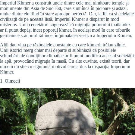
Imperiul Khmer a construit unele dintre cele mai uimitoare temple și
monumente din Asia de Sud-Est, care sunt încă în picioare și astăzi,
multe dintre ele fiind în stare aproape perfectă. Dar, la fel ca și celelalte
civilizații de pe această listă, Imperiul Khmer a dispărut în mod
misterios. Unii cercetători sugerează că migrația poporului thailandez
ar fi putut depăși încet poporul khmer, în același mod în care triburile
germanice s-au infiltrat încet în jumătatea vestică a Imperiului Roman.
Alții dau vina pe războaiele constante cu care khmerii trăiau zilnic.
Unii istorici merg chiar mai departe și subliniază că posibilele
schimbări ale condițiilor climatice ar fi putut modifica accesul societății
la apă, provocând migrația în masă. Cu alte cuvinte, există teorii, dar
nimeni nu știe cu siguranță motivul care a dus la dispariția Imperiului
Khmer.
1. Olmecii