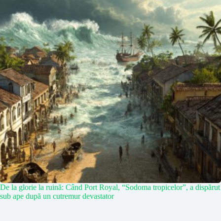
De la glorie la ruină: Când Port Royal, “Sodoma tropicelor”, a dispărut
sub ape după un cutremur devastator