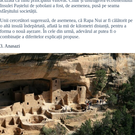
acuzată ca fiind principalul vinovat. Chiar și distrugerea ecosistemului
Insulei Paștelui de șobolani a fost, de asemenea, pusă pe seama
sfârșitului societății.
Unii cercetători sugerează, de asemenea, că Rapa Nui ar fi călătorit pe
o altă insulă îndepărtată, aflată la mii de kilometri distanță, pentru a
forma o nouă așezare. În cele din urmă, adevărul ar putea fi o
combinație a diferitelor explicații propuse.
3. Anasazi