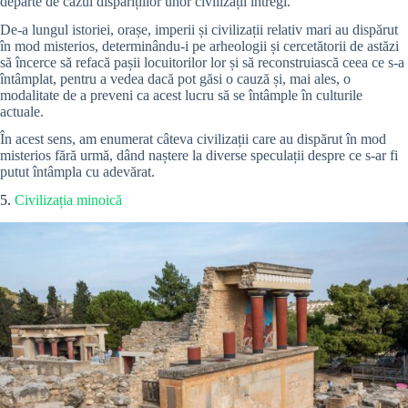
departe de cazul disparițiilor unor civilizații întregi.
De-a lungul istoriei, orașe, imperii și civilizații relativ mari au dispărut
în mod misterios, determinându-i pe arheologii și cercetătorii de astăzi
să încerce să refacă pașii locuitorilor lor și să reconstruiască ceea ce s-a
întâmplat, pentru a vedea dacă pot găsi o cauză și, mai ales, o
modalitate de a preveni ca acest lucru să se întâmple în culturile
actuale.
În acest sens, am enumerat câteva civilizații care au dispărut în mod
misterios fără urmă, dând naștere la diverse speculații despre ce s-ar fi
putut întâmpla cu adevărat.
5.
Civilizația minoică