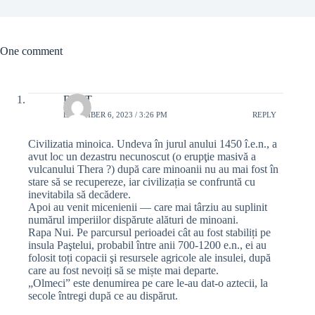
One comment
Dan T
DECEMBER 6, 2023 / 3:26 PM
REPLY
Civilizatia minoica. Undeva în jurul anului 1450 î.e.n., a
avut loc un dezastru necunoscut (o erupţie masivă a
vulcanului Thera ?) după care minoanii nu au mai fost în
stare să se recupereze, iar civilizația se confruntă cu
inevitabila să decădere.
Apoi au venit micenienii — care mai târziu au suplinit
numărul imperiilor dispărute alături de minoani.
Rapa Nui. Pe parcursul perioadei cât au fost stabiliți pe
insula Paştelui, probabil între anii 700-1200 e.n., ei au
folosit toți copacii şi resursele agricole ale insulei, după
care au fost nevoiți să se miște mai departe.
„Olmeci” este denumirea pe care le-au dat-o aztecii, la
secole întregi după ce au dispărut.