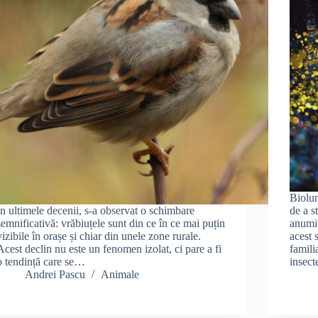
Biolum
În ultimele decenii, s-a observat o schimbare
de a s
semnificativă: vrăbiuțele sunt din ce în ce mai puțin
anumi
vizibile în orașe și chiar din unele zone rurale.
acest 
Acest declin nu este un fenomen izolat, ci pare a fi
famili
o tendință care se…
insect
Andrei Pascu
Animale