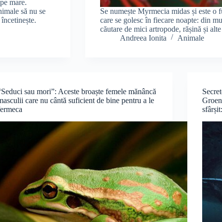
ă pe mare.
nimale să nu se
Se numește Myrmecia midas și este o fur
încetinește.
care se golesc în fiecare noapte: din mu
căutare de mici artropode, rășină și alt
Andreea Ionita
Animale
“Seduci sau mori”: Aceste broaște femele mănâncă
Secret
masculii care nu cântă suficient de bine pentru a le
Groenl
fermeca
sfârși