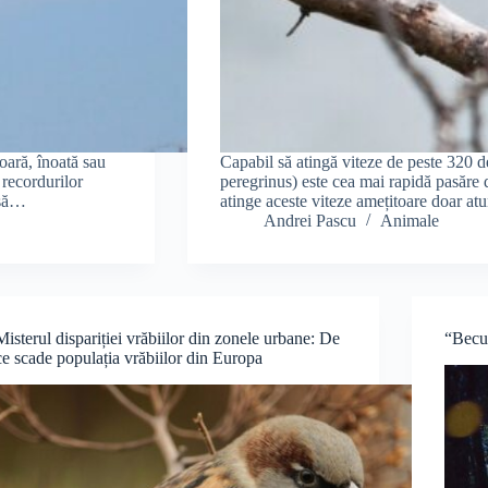
oară, înoată sau
Capabil să atingă viteze de peste 320 d
 recordurilor
peregrinus) este cea mai rapidă pasăre d
 să…
atinge aceste viteze amețitoare doar at
Andrei Pascu
Animale
Misterul dispariției vrăbiilor din zonele urbane: De
“Becur
ce scade populația vrăbiilor din Europa