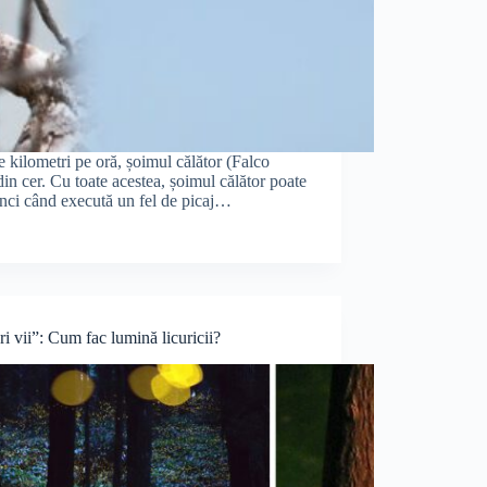
e kilometri pe oră, șoimul călător (Falco
in cer. Cu toate acestea, șoimul călător poate
unci când execută un fel de picaj…
i vii”: Cum fac lumină licuricii?