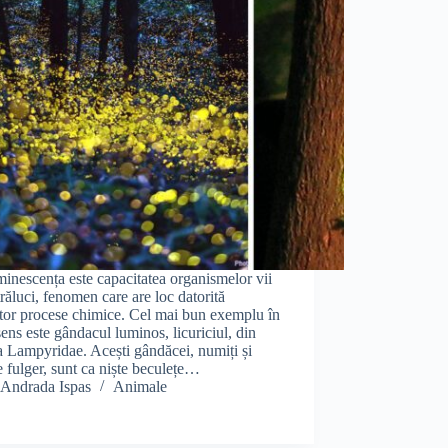
inescența este capacitatea organismelor vii
trăluci, fenomen care are loc datorită
tor procese chimice. Cel mai bun exemplu în
sens este gândacul luminos, licuriciul, din
a Lampyridae. Acești gândăcei, numiți și
e fulger, sunt ca niște beculețe…
Andrada Ispas
Animale