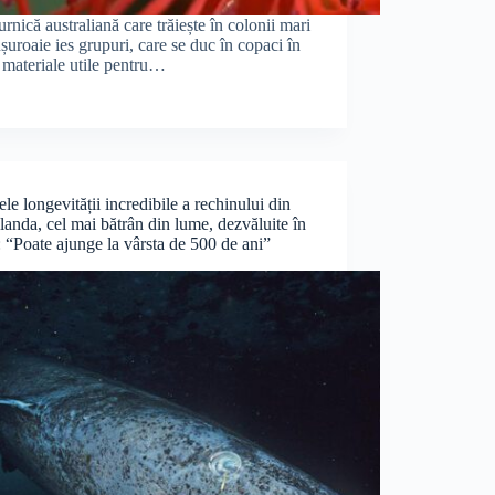
nică australiană care trăiește în colonii mari
șuroaie ies grupuri, care se duc în copaci în
e materiale utile pentru…
ele longevității incredibile a rechinului din
anda, cel mai bătrân din lume, dezvăluite în
t: “Poate ajunge la vârsta de 500 de ani”