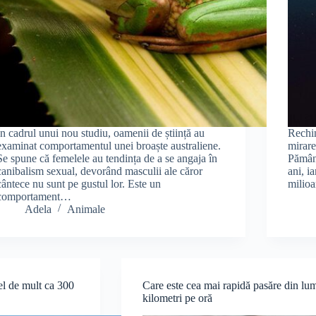
În cadrul unui nou studiu, oamenii de știință au
Rechin
examinat comportamentul unei broaște australiene.
mirare
Se spune că femelele au tendința de a se angaja în
Pămân
canibalism sexual, devorând masculii ale căror
ani, i
cântece nu sunt pe gustul lor. Este un
milioa
comportament…
Adela
Animale
el de mult ca 300
Care este cea mai rapidă pasăre din lum
kilometri pe oră