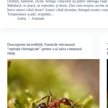
Delfinii, balenele, orcile, beluga: cetaceele își petrec întreaga viaț
Mănâncă, se joacă, se reproduc și dorm. Dar cum reușesc aceste a
înece atunci când dorm? Atunci când dormim, întregul nostru corp 
Temperatura scade, respirăm…
Adela
Animale
Descoperire incredibilă: Furnicile efectuează
“operații chirurgicale” pentru a-și salva camarazii
răniți