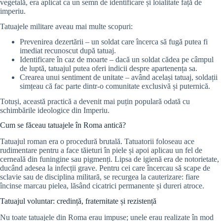
vegetală, era aplicat ca un semn de identificare și loialitate față de
imperiu.
Tatuajele militare aveau mai multe scopuri:
Prevenirea dezertării – un soldat care încerca să fugă putea fi
imediat recunoscut după tatuaj.
Identificare în caz de moarte – dacă un soldat cădea pe câmpul
de luptă, tatuajul putea oferi indicii despre apartenența sa.
Crearea unui sentiment de unitate – având același tatuaj, soldații
simțeau că fac parte dintr-o comunitate exclusivă și puternică.
Totuși, această practică a devenit mai puțin populară odată cu
schimbările ideologice din Imperiu.
Cum se făceau tatuajele în Roma antică?
Tatuajul roman era o procedură brutală. Tatuatorii foloseau ace
rudimentare pentru a face tăieturi în piele și apoi aplicau un fel de
cerneală din funingine sau pigmenți. Lipsa de igienă era de notorietate,
ducând adesea la infecții grave. Pentru cei care încercau să scape de
sclavie sau de disciplina militară, se recurgea la cauterizare: fiare
încinse marcau pielea, lăsând cicatrici permanente și dureri atroce.
Tatuajul voluntar: credință, fraternitate și rezistență
Nu toate tatuajele din Roma erau impuse; unele erau realizate în mod