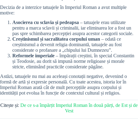
Decizia de a interzice tatuajele în Imperiul Roman a avut multiple
motive:
Asocierea cu sclavia și pedeapsa
– tatuajele erau utilizate
pentru a marca sclavii și criminalii, iar eliminarea lor a fost un
pas spre schimbarea percepției asupra acestor categorii sociale.
Creștinismul și sacralitatea corpului uman
– odată ce
creștinismul a devenit religia dominantă, tatuajele au fost
considerate o profanare a „chipului lui Dumnezeu”.
Reformele imperiale
– împărații creștini, în special Constantin
și Teodosie, au dorit să impună norme religioase și morale
stricte, eliminând practicile considerate păgâne.
Astăzi, tatuajele nu mai au aceleași conotații negative, devenind o
formă de artă și expresie personală. Cu toate acestea, istoria lor în
Imperiul Roman arată cât de mult percepțiile asupra corpului și
identității pot evolua în funcție de contextul cultural și religios.
Citește și:
De ce s-a împărțit Imperiul Roman în două părți, de Est și de
Vest