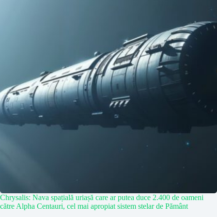
Chrysalis: Nava spațială uriașă care ar putea duce 2.400 de oameni
către Alpha Centauri, cel mai apropiat sistem stelar de Pământ