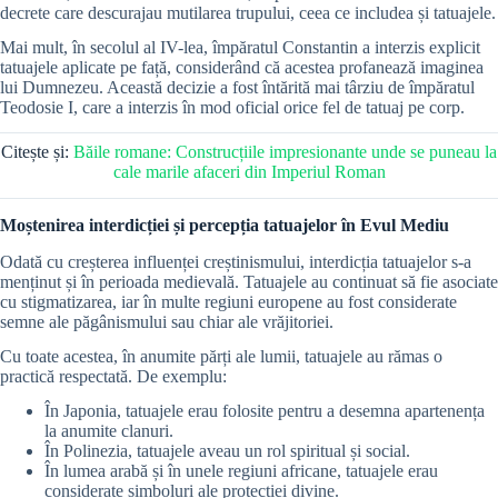
decrete care descurajau mutilarea trupului, ceea ce includea și tatuajele.
Mai mult, în secolul al IV-lea, împăratul Constantin a interzis explicit
tatuajele aplicate pe față, considerând că acestea profanează imaginea
lui Dumnezeu. Această decizie a fost întărită mai târziu de împăratul
Teodosie I, care a interzis în mod oficial orice fel de tatuaj pe corp.
Citește și:
Băile romane: Construcțiile impresionante unde se puneau la
cale marile afaceri din Imperiul Roman
Moștenirea interdicției și percepția tatuajelor în Evul Mediu
Odată cu creșterea influenței creștinismului, interdicția tatuajelor s-a
menținut și în perioada medievală. Tatuajele au continuat să fie asociate
cu stigmatizarea, iar în multe regiuni europene au fost considerate
semne ale păgânismului sau chiar ale vrăjitoriei.
Cu toate acestea, în anumite părți ale lumii, tatuajele au rămas o
practică respectată. De exemplu:
În Japonia, tatuajele erau folosite pentru a desemna apartenența
la anumite clanuri.
În Polinezia, tatuajele aveau un rol spiritual și social.
În lumea arabă și în unele regiuni africane, tatuajele erau
considerate simboluri ale protecției divine.