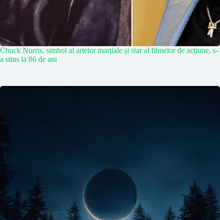
Chuck Norris, simbol al artelor marțiale și star al filmelor de acțiune, s-
a stins la 86 de ani