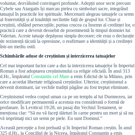
voluntar, dezvăluind convingeri profunde. Adepții unor secte precum
Cybele sau Atargatis își marcau pielea cu simboluri sacre, integrând
tatuajul în practicile lor spirituale. Mercenarii alegeau tatuajele ca semn
al fraternității și al loialității neclintite față de grupul lor. Chiar și
creștinii, sfidând persecuțiile, purtau crucea ca însemn al credinței lor, o
practică care a devenit deosebit de proeminentă în timpul domniei lui
Valerian. Aceste tatuaje depășeau simpla decorare; ele erau o declarație
de rezistență tăcută la opresiune, o reafirmare a identității și a credinței
într-un mediu ostil.
Schimbările aduse de creștinism și interzicerea tatuajelor
Cel mai important factor care a dus la interzicerea tatuajelor în Imperiul
Roman a fost adoptarea creștinismului ca religie oficială. În anul 313
d.Hr., împăratul
Constantin cel Mare
a emis Edictul de la Milano, prin
care a acordat libertate religioasă creștinilor. Ulterior, creștinismul a
devenit dominant, iar vechile tradiții păgâne au fost treptat eliminate.
Creștinismul vedea corpul uman ca pe un templu al lui Dumnezeu, iar
orice modificare permanentă a acestuia era considerată o formă de
profanare. În Leviticul 19:28, un pasaj din Vechiul Testament, se
menționa clar: “Să nu vă faceţi tăieturi în carne pentru un mort şi să nu
vă imprimaţi nici un semn pe piele. Eu sunt Domnul.”
Această percepție a fost preluată și în Imperiul Roman creștin. În anul
325 d.Hr., la Conciliul de la Niceea, împăratul Constantin a emis