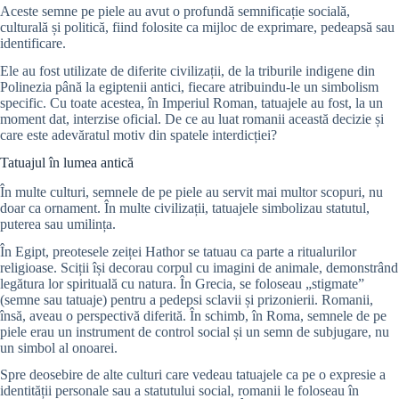
Aceste semne pe piele au avut o profundă semnificație socială,
culturală și politică, fiind folosite ca mijloc de exprimare, pedeapsă sau
identificare.
Ele au fost utilizate de diferite civilizații, de la triburile indigene din
Polinezia până la egiptenii antici, fiecare atribuindu-le un simbolism
specific. Cu toate acestea, în Imperiul Roman, tatuajele au fost, la un
moment dat, interzise oficial. De ce au luat romanii această decizie și
care este adevăratul motiv din spatele interdicției?
Tatuajul în lumea antică
În multe culturi, semnele de pe piele au servit mai multor scopuri, nu
doar ca ornament. În multe civilizații, tatuajele simbolizau statutul,
puterea sau umilința.
În Egipt, preotesele zeiței Hathor se tatuau ca parte a ritualurilor
religioase. Sciții își decorau corpul cu imagini de animale, demonstrând
legătura lor spirituală cu natura. În Grecia, se foloseau „stigmate”
(semne sau tatuaje) pentru a pedepsi sclavii și prizonierii. Romanii,
însă, aveau o perspectivă diferită. În schimb, în Roma, semnele de pe
piele erau un instrument de control social și un semn de subjugare, nu
un simbol al onoarei.
Spre deosebire de alte culturi care vedeau tatuajele ca pe o expresie a
identității personale sau a statutului social, romanii le foloseau în