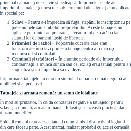
principal ca marcaj de sclavie și pedeapsă. În primele secole ale
Imperiului, tatuajele (cunoscute sub termenul latin stigma) erau aplicate
în special pe:
Sclavi
– Pentru a-i împiedica să fugă, stăpânii le inscripționau pe
piele numele sau simbolul proprietarului. Aceste tatuaje erau
aplicate pe frunte sau pe brațe și aveau rolul de a arăta clar
statutul lor de oameni lipsiți de libertate.
Prizonieri de război
– Popoarele cucerite care erau
transformate în sclavi primeau tatuaje pentru a fi mai ușor
recunoscuți și controlați.
Criminali și trădători
– În anumite perioade ale Imperiului,
condamnații la muncă silnică sau cei exilați erau tatuați pentru a-i
stigmatiza și a-i împiedica să evadeze.
Prin urmare, tatuajele nu erau un simbol al onoarei, ci mai degrabă al
umilinței și al pedepsei.
Tatuajele și armata romană: un semn de loialitate
În mod surprinzător, în ciuda conotației negative a tatuajelor pentru
sclavi și criminali, armata romană a folosit și ea această practică, dar
într-un mod diferit.
Soldații romani erau adesea tatuați cu un simbol distinctiv al legiunii
din care făceau parte. Acest marcaj, realizat probabil cu ace și cerneală