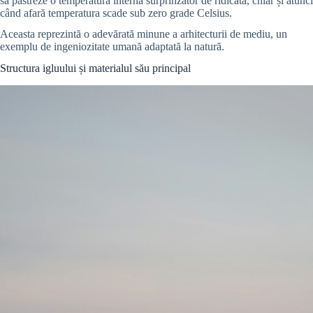
să păstreze o temperatură internă surprinzător de ridicată, chiar și atunci
când afară temperatura scade sub zero grade Celsius.
Aceasta reprezintă o adevărată minune a arhitecturii de mediu, un
exemplu de ingeniozitate umană adaptată la natură.
Structura igluului și materialul său principal