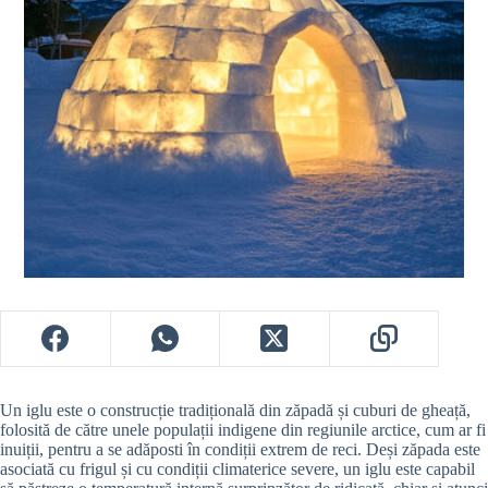
Un iglu este o construcție tradițională din zăpadă și cuburi de gheață,
folosită de către unele populații indigene din regiunile arctice, cum ar fi
inuiții, pentru a se adăposti în condiții extrem de reci. Deși zăpada este
asociată cu frigul și cu condiții climaterice severe, un iglu este capabil