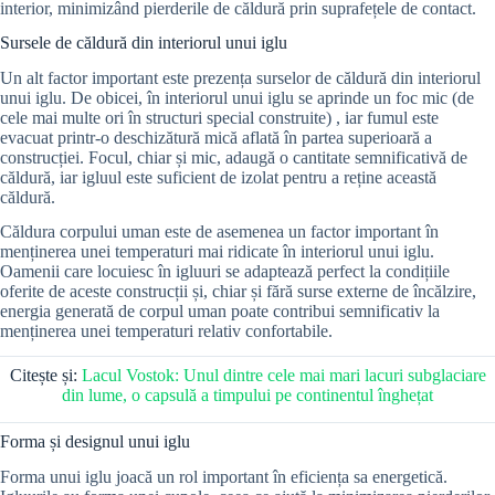
interior, minimizând pierderile de căldură prin suprafețele de contact.
Sursele de căldură din interiorul unui iglu
Un alt factor important este prezența surselor de căldură din interiorul
unui iglu. De obicei, în interiorul unui iglu se aprinde un foc mic (de
cele mai multe ori în structuri special construite) , iar fumul este
evacuat printr-o deschizătură mică aflată în partea superioară a
construcției. Focul, chiar și mic, adaugă o cantitate semnificativă de
căldură, iar igluul este suficient de izolat pentru a reține această
căldură.
Căldura corpului uman este de asemenea un factor important în
menținerea unei temperaturi mai ridicate în interiorul unui iglu.
Oamenii care locuiesc în igluuri se adaptează perfect la condițiile
oferite de aceste construcții și, chiar și fără surse externe de încălzire,
energia generată de corpul uman poate contribui semnificativ la
menținerea unei temperaturi relativ confortabile.
Citește și:
Lacul Vostok: Unul dintre cele mai mari lacuri subglaciare
din lume, o capsulă a timpului pe continentul înghețat
Forma și designul unui iglu
Forma unui iglu joacă un rol important în eficiența sa energetică.