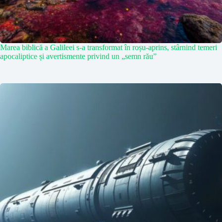
Marea biblică a Galileei s-a transformat în roșu-aprins, stârnind temeri
apocaliptice și avertismente privind un „semn rău”