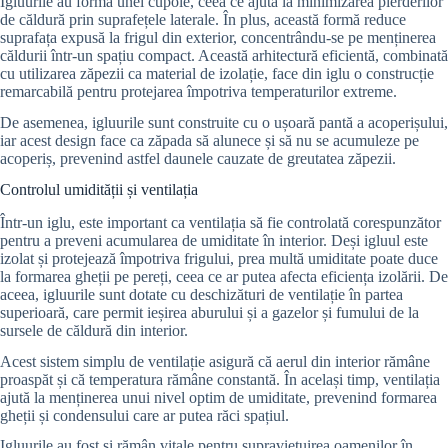
Igluurile au forma unei cupole, ceea ce ajută la minimizarea pierderilor
de căldură prin suprafețele laterale. În plus, această formă reduce
suprafața expusă la frigul din exterior, concentrându-se pe menținerea
căldurii într-un spațiu compact. Această arhitectură eficientă, combinată
cu utilizarea zăpezii ca material de izolație, face din iglu o construcție
remarcabilă pentru protejarea împotriva temperaturilor extreme.
De asemenea, igluurile sunt construite cu o ușoară pantă a acoperișului,
iar acest design face ca zăpada să alunece și să nu se acumuleze pe
acoperiș, prevenind astfel daunele cauzate de greutatea zăpezii.
Controlul umidității și ventilația
Într-un iglu, este important ca ventilația să fie controlată corespunzător
pentru a preveni acumularea de umiditate în interior. Deși igluul este
izolat și protejează împotriva frigului, prea multă umiditate poate duce
la formarea gheții pe pereți, ceea ce ar putea afecta eficiența izolării. De
aceea, igluurile sunt dotate cu deschizături de ventilație în partea
superioară, care permit ieșirea aburului și a gazelor și fumului de la
sursele de căldură din interior.
Acest sistem simplu de ventilație asigură că aerul din interior rămâne
proaspăt și că temperatura rămâne constantă. În același timp, ventilația
ajută la menținerea unui nivel optim de umiditate, prevenind formarea
gheții și condensului care ar putea răci spațiul.
Igluurile au fost și rămân vitale pentru supraviețuirea oamenilor în