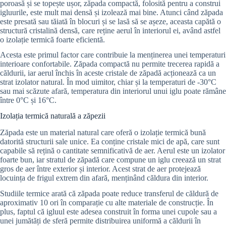
poroasă și se topește ușor, zăpada compactă, folosită pentru a construi
igluurile, este mult mai densă și izolează mai bine. Atunci când zăpada
este presată sau tăiată în blocuri și se lasă să se așeze, aceasta capătă o
structură cristalină densă, care reține aerul în interiorul ei, având astfel
o izolație termică foarte eficientă.
Acesta este primul factor care contribuie la menținerea unei temperaturi
interioare confortabile. Zăpada compactă nu permite trecerea rapidă a
căldurii, iar aerul închis în aceste cristale de zăpadă acționează ca un
strat izolator natural. În mod uimitor, chiar și la temperaturi de -30°C
sau mai scăzute afară, temperatura din interiorul unui iglu poate rămâne
între 0°C și 16°C.
Izolația termică naturală a zăpezii
Zăpada este un material natural care oferă o izolație termică bună
datorită structurii sale unice. Ea conține cristale mici de apă, care sunt
capabile să rețină o cantitate semnificativă de aer. Aerul este un izolator
foarte bun, iar stratul de zăpadă care compune un iglu creează un strat
gros de aer între exterior și interior. Acest strat de aer protejează
locuința de frigul extrem din afară, menținând căldura din interior.
Studiile termice arată că zăpada poate reduce transferul de căldură de
aproximativ 10 ori în comparație cu alte materiale de construcție. În
plus, faptul că igluul este adesea construit în forma unei cupole sau a
unei jumătăți de sferă permite distribuirea uniformă a căldurii în