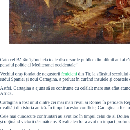
Cato cel Bătrân își încheia toate discursurile publice din ultimii ani 
peisajul politic al Mediteranei occidentale”.
Vechiul oraș fondat de negustorii
fenicieni
din Tir, la sfârșitul secolulu
sudul Spaniei și noul Cartagina, a preluat în curând insulele și coastele 
Astfel, Cartagina a ajuns să se confrunte cu celălalt mare stat aflat atun
Africa.
Cartagina a fost unul dintre cei mai mari rivali ai Romei în perioada R
rivalități din istoria antică. În timpul acestor conflicte, Cartagina a f
Cele mai cunoscute confruntări au avut loc în timpul celui de-al Doile
și obținând victorii răsunătoare. Rivalitatea lor a avut un impact profu