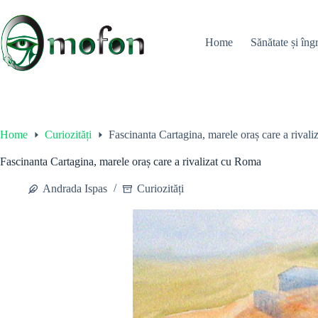
Skip
to
content
Home
Sănătate și îngr
Home
Curiozități
Fascinanta Cartagina, marele oraș care a rival
Fascinanta Cartagina, marele oraș care a rivalizat cu Roma
Andrada Ispas
Curiozități