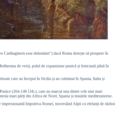
censeo Carthaginem esse delendam”) dacă Roma dorește să prospere în
tă Mediterana de vest), polul de expansiune punică și feniciană până în
boaie care au început în Sicilia și au culminat în Spania, Italia și
 Punice (264-146 î.Hr.), care au marcat una dintre cele mai mari
ontrola mari părți din Africa de Nord, Spania și insulele mediteraneene.
 impresionantă împotriva Romei, traversând Alpii cu elefanți de război