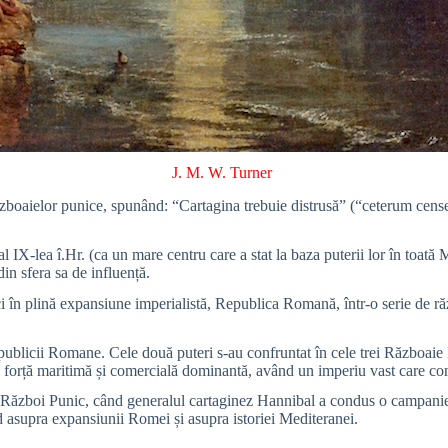
J. M. W. Turner
ai războaielor punice, spunând: “Cartagina trebuie distrusă” (“ceterum 
i al IX-lea î.Hr. (ca un mare centru care a stat la baza puterii lor în toa
din sfera sa de influență.
ci în plină expansiune imperialistă, Republica Romană, într-o serie de răz
epublicii Romane. Cele două puteri s-au confruntat în cele trei Războaie
ost o forță maritimă și comercială dominantă, având un imperiu vast care c
a Război Punic, când generalul cartaginez Hannibal a condus o campanie
nd asupra expansiunii Romei și asupra istoriei Mediteranei.