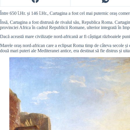
Între 650 î.Hr. și 146 î.Hr., Cartagina a fost cel mai puternic oraș come
Însă, Cartagina a fost distrusă de rivalul său, Republica Roma. Cartaginez
provinciei Africa în cadrul Republicii Romane, ulterior integrată în Im
Dacă această mare civilizație nord-africană ar fi câștigat războaiele puni
Marele oraș nord-african care a eclipsat Roma timp de câteva secole și c
două mari puteri ale Mediteranei antice, era destinat să fie distrus și uita