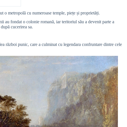
inut o metropolă cu numeroase temple, piețe și proprietăți.
ii au fondat o colonie romană, iar teritoriul său a devenit parte a
 după cucerirea sa.
ilea război punic, care a culminat cu legendara confruntare dintre cele