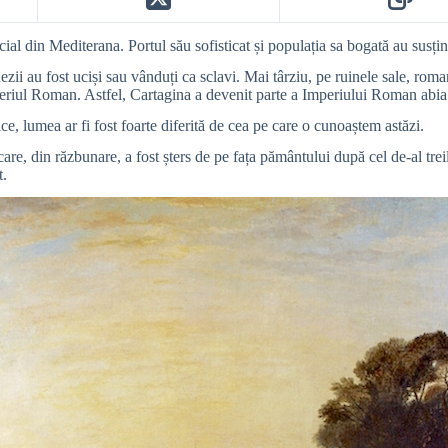
rcial din Mediterana. Portul său sofisticat și populația sa bogată au susț
ii au fost uciși sau vânduți ca sclavi. Mai târziu, pe ruinele sale, roman
periul Roman. Astfel, Cartagina a devenit parte a Imperiului Roman abia
ce, lumea ar fi fost foarte diferită de cea pe care o cunoaștem astăzi.
are, din răzbunare, a fost șters de pe fața pământului după cel de-al tre
t.