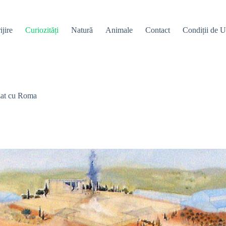
ijire
Curiozități
Natură
Animale
Contact
Condiții de Ut
izat cu Roma