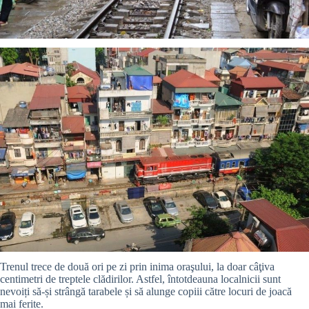
Trenul trece de două ori pe zi prin inima oraşului, la doar câţiva
centimetri de treptele clădirilor. Astfel, întotdeauna localnicii sunt
nevoiți să-și strângă tarabele și să alunge copiii către locuri de joacă
mai ferite.