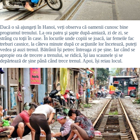
Dacă o să ajungeți în Hanoi, veți observa că oamenii cunosc bine
programul trenului. La ora patru şi şapte după-amiază, zi de zi, se
strâng cu toţii în case. În locurile unde copiii se joacă, iar femeile fac
treburi casnice, la câteva minute după ce acţiunile lor încetează, puteți
vedea şi auzi trenul. Bătrânii își petrec întreaga zi pe șine. Iar când se
apropie ora de trecere a trenului, se ridică, își iau scaunele și se
depărtează de șine până când trece trenul. Apoi, își reiau locul.