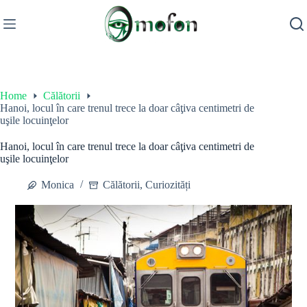
Skip
to
content
Home
Călătorii
Hanoi, locul în care trenul trece la doar câţiva centimetri de
uşile locuinţelor
Hanoi, locul în care trenul trece la doar câţiva centimetri de
uşile locuinţelor
Monica
Călătorii
,
Curiozități