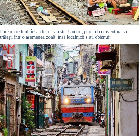
Pare incredibil, însă chiar așa este. Uneori, pare a fi o aventură să
trăiești într-o asemenea zonă, însă localnicii s-au obișnuit.