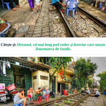
Citește și:
Øresund, cel mai lung pod rutier și feroviar care unește
Danemarca de Suedi
a