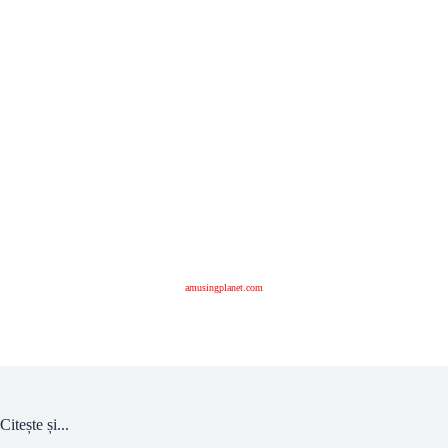
amusingplanet.com
Citește și...