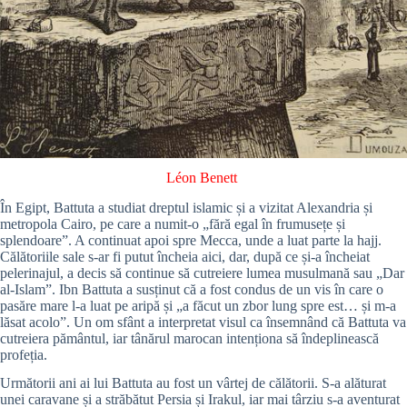
Léon Benett
În Egipt, Battuta a studiat dreptul islamic și a vizitat Alexandria și
metropola Cairo, pe care a numit-o „fără egal în frumusețe și
splendoare”. A continuat apoi spre Mecca, unde a luat parte la hajj.
Călătoriile sale s-ar fi putut încheia aici, dar, după ce și-a încheiat
pelerinajul, a decis să continue să cutreiere lumea musulmană sau „Dar
al-Islam”. Ibn Battuta a susținut că a fost condus de un vis în care o
pasăre mare l-a luat pe aripă și „a făcut un zbor lung spre est… și m-a
lăsat acolo”. Un om sfânt a interpretat visul ca însemnând că Battuta va
cutreiera pământul, iar tânărul marocan intenționa să îndeplinească
profeția.
Următorii ani ai lui Battuta au fost un vârtej de călătorii. S-a alăturat
unei caravane și a străbătut Persia și Irakul, iar mai târziu s-a aventurat