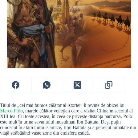
Titlul de „cel mai faimos călător al istoriei” îi revine de obicei lui
Marco Polo
, marele călător venețian care a vizitat China în secolul al
XIII-lea. Cu toate acestea, în ceea ce privește distanța parcursă, Polo
este mult în urma savantului musulman Ibn Battuta. Deși puțin
cunoscut în afara lumii islamice, IIbn Battuta și-a petrecut jumătate din
viață străbătând vaste zone din emisfera estică.