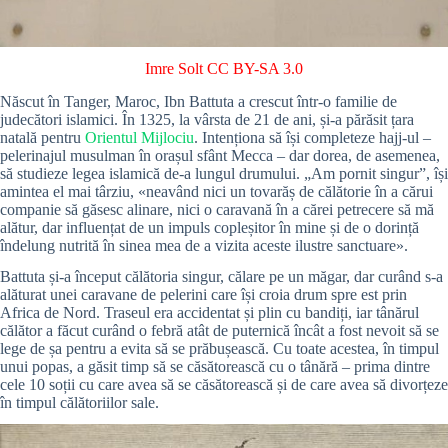
Imre Solt
CC BY-SA 3.0
Născut în Tanger, Maroc, Ibn Battuta a crescut într-o familie de
judecători islamici. În 1325, la vârsta de 21 de ani, și-a părăsit țara
natală pentru
Orientul Mijlociu
. Intenționa să își completeze hajj-ul –
pelerinajul musulman în orașul sfânt Mecca – dar dorea, de asemenea,
să studieze legea islamică de-a lungul drumului. „Am pornit singur”, își
amintea el mai târziu, «neavând nici un tovarăș de călătorie în a cărui
companie să găsesc alinare, nici o caravană în a cărei petrecere să mă
alătur, dar influențat de un impuls copleșitor în mine și de o dorință
îndelung nutrită în sinea mea de a vizita aceste ilustre sanctuare».
Battuta și-a început călătoria singur, călare pe un măgar, dar curând s-a
alăturat unei caravane de pelerini care își croia drum spre est prin
Africa de Nord. Traseul era accidentat și plin cu bandiți, iar tânărul
călător a făcut curând o febră atât de puternică încât a fost nevoit să se
lege de șa pentru a evita să se prăbușească. Cu toate acestea, în timpul
unui popas, a găsit timp să se căsătorească cu o tânără – prima dintre
cele 10 soții cu care avea să se căsătorească și de care avea să divorțeze
în timpul călătoriilor sale.