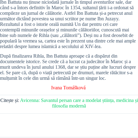
Ibn Battuta nu ținuse niciodată jurnale în timpul aventurilor sale, dar
când s-a întors definitiv în Maroc în 1354, sultanul țării i-a ordonat să
compileze un jurnal de călătorie. Astfel Ibn Battuta și-a petrecut anul
următor dictând povestea sa unui scriitor pe nume Ibn Juzayy.
Rezultatul a fost o istorie orală numită Un dar pentru cei care
contemplă minunile orașelor și minunile călătoriilor, cunoscută mai
bine sub numele de Rihla (sau „călătorii”). Deși nu a fost deosebit de
populară la vremea sa, cartea este în prezent una dintre cele mai ample
relatări despre lumea islamică a secolului al XIV-lea.
După finalizarea Rihla, Ibn Battuta aproape că a dispărut din
documentele istorice. Se crede că a lucrat ca judecător în Maroc și a
murit undeva în jurul anului 1368, dar se știu puține alte lucruri despre
el. Se pare că, după o viață petrecută pe drumuri, marele rătăcitor s-a
mulțumit în cele din urmă să rămână într-un singur loc.
Ivana Tomášková
Citește și:
Avicenna: Savantul persan care a modelat știința, medicina și
filosofia modernă