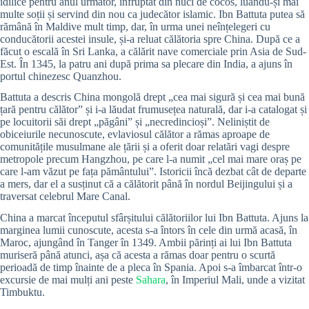
idilice pentru anul următor, înfruptat din nuci de cocos, luându-și mai
multe soții și servind din nou ca judecător islamic. Ibn Battuta putea să
rămână în Maldive mult timp, dar, în urma unei neînțelegeri cu
conducătorii acestei insule, și-a reluat călătoria spre China. După ce a
făcut o escală în Sri Lanka, a călărit nave comerciale prin Asia de Sud-
Est. În 1345, la patru ani după prima sa plecare din India, a ajuns în
portul chinezesc Quanzhou.
Battuta a descris China mongolă drept „cea mai sigură și cea mai bună
țară pentru călător” și i-a lăudat frumusețea naturală, dar i-a catalogat și
pe locuitorii săi drept „păgâni” și „necredincioși”. Neliniștit de
obiceiurile necunoscute, evlaviosul călător a rămas aproape de
comunitățile musulmane ale țării și a oferit doar relatări vagi despre
metropole precum Hangzhou, pe care l-a numit „cel mai mare oraș pe
care l-am văzut pe fața pământului”. Istoricii încă dezbat cât de departe
a mers, dar el a susținut că a călătorit până în nordul Beijingului și a
traversat celebrul Mare Canal.
China a marcat începutul sfârșitului călătoriilor lui Ibn Battuta. Ajuns la
marginea lumii cunoscute, acesta s-a întors în cele din urmă acasă, în
Maroc, ajungând în Tanger în 1349. Ambii părinți ai lui Ibn Battuta
muriseră până atunci, așa că acesta a rămas doar pentru o scurtă
perioadă de timp înainte de a pleca în Spania. Apoi s-a îmbarcat într-o
excursie de mai mulți ani peste
Sahara
, în Imperiul Mali, unde a vizitat
Timbuktu.