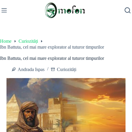
Skip
to
content
Home
Curiozități
Ibn Battuta, cel mai mare explorator al tuturor timpurilor
Ibn Battuta, cel mai mare explorator al tuturor timpurilor
Andrada Ispas
Curiozități