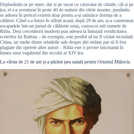
Deplasându-se pe mare, dar și pe uscat cu caravana de cămile, cât și pe
jos, el s-a aventurat în peste 40 de națiuni din zilele noastre, punându-
se adesea în pericol extrem doar pentru a-și satisface dorința de a
călători. Când s-a întors în sfârșit acasă, după 29 de ani, și-a consemnat
escapadele într-un jurnal de călătorie uriaș, cunoscut sub numele de
Rihla. Deși cercetătorii moderni pun adesea la îndoială veridicitatea
scrierilor lui Battuta – de exemplu, este posibil să nu fi vizitat niciodată
China, iar multe dintre relatările sale despre țări străine par să fi fost
plagiate din operele altor autori – Rihla este o privire fascinantă în
lumea unui vagabond din secolul al XIV-lea.
La vârsta de 21 de ani și-a părăsit țara natală pentru Orientul Mijlociu