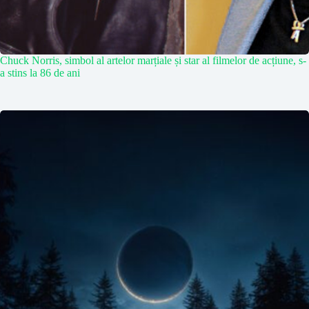
Chuck Norris, simbol al artelor marțiale și star al filmelor de acțiune, s-
a stins la 86 de ani