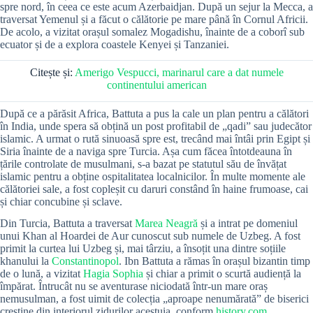
spre nord, în ceea ce este acum Azerbaidjan. După un sejur la Mecca, a
traversat Yemenul și a făcut o călătorie pe mare până în Cornul Africii.
De acolo, a vizitat orașul somalez Mogadishu, înainte de a coborî sub
ecuator și de a explora coastele Kenyei și Tanzaniei.
Citește și:
Amerigo Vespucci, marinarul care a dat numele
continentului american
După ce a părăsit Africa, Battuta a pus la cale un plan pentru a călători
în India, unde spera să obțină un post profitabil de „qadi” sau judecător
islamic. A urmat o rută sinuoasă spre est, trecând mai întâi prin Egipt și
Siria înainte de a naviga spre Turcia. Așa cum făcea întotdeauna în
țările controlate de musulmani, s-a bazat pe statutul său de învățat
islamic pentru a obține ospitalitatea localnicilor. În multe momente ale
călătoriei sale, a fost copleșit cu daruri constând în haine frumoase, cai
și chiar concubine și sclave.
Din Turcia, Battuta a traversat
Marea Neagră
și a intrat pe domeniul
unui Khan al Hoardei de Aur cunoscut sub numele de Uzbeg. A fost
primit la curtea lui Uzbeg și, mai târziu, a însoțit una dintre soțiile
khanului la
Constantinopol
. Ibn Battuta a rămas în orașul bizantin timp
de o lună, a vizitat
Hagia Sophia
și chiar a primit o scurtă audiență la
împărat. Întrucât nu se aventurase niciodată într-un mare oraș
nemusulman, a fost uimit de colecția „aproape nenumărată” de biserici
creștine din interiorul zidurilor acestuia, conform
history.com
.