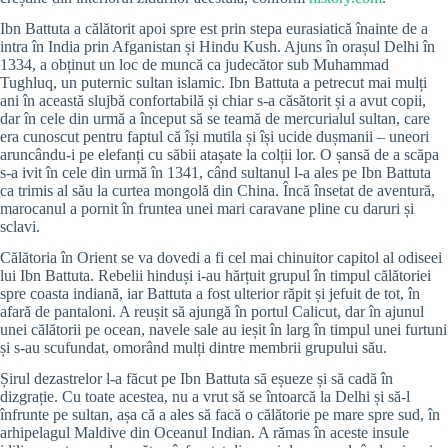
Ibn Battuta a călătorit apoi spre est prin stepa eurasiatică înainte de a
intra în India prin Afganistan și Hindu Kush. Ajuns în orașul Delhi în
1334, a obținut un loc de muncă ca judecător sub Muhammad
Tughluq, un puternic sultan islamic. Ibn Battuta a petrecut mai mulți
ani în această slujbă confortabilă și chiar s-a căsătorit și a avut copii,
dar în cele din urmă a început să se teamă de mercurialul sultan, care
era cunoscut pentru faptul că își mutila și își ucide dușmanii – uneori
aruncându-i pe elefanți cu săbii atașate la colții lor. O șansă de a scăpa
s-a ivit în cele din urmă în 1341, când sultanul l-a ales pe Ibn Battuta
ca trimis al său la curtea mongolă din China. Încă însetat de aventură,
marocanul a pornit în fruntea unei mari caravane pline cu daruri și
sclavi.
Călătoria în Orient se va dovedi a fi cel mai chinuitor capitol al odiseei
lui Ibn Battuta. Rebelii hinduși i-au hărțuit grupul în timpul călătoriei
spre coasta indiană, iar Battuta a fost ulterior răpit și jefuit de tot, în
afară de pantaloni. A reușit să ajungă în portul Calicut, dar în ajunul
unei călătorii pe ocean, navele sale au ieșit în larg în timpul unei furtuni
și s-au scufundat, omorând mulți dintre membrii grupului său.
Șirul dezastrelor l-a făcut pe Ibn Battuta să eșueze și să cadă în
dizgrație. Cu toate acestea, nu a vrut să se întoarcă la Delhi și să-l
înfrunte pe sultan, așa că a ales să facă o călătorie pe mare spre sud, în
arhipelagul Maldive din Oceanul Indian. A rămas în aceste insule