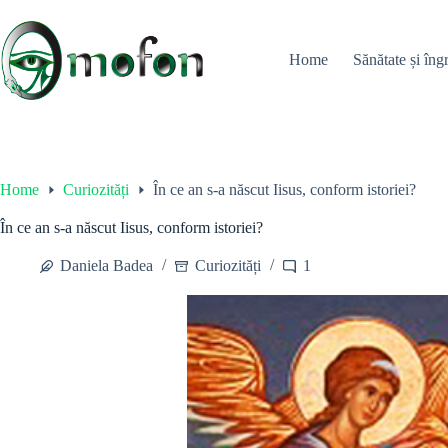
Skip
to
content
Home
Sănătate și îngr
Home
Curiozități
În ce an s-a născut Iisus, conform istoriei?
În ce an s-a născut Iisus, conform istoriei?
Daniela Badea
Curiozități
1