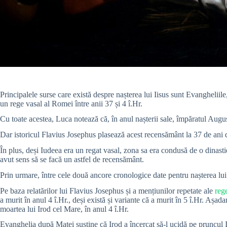
Principalele surse care există despre nașterea lui Iisus sunt Evangheliile
un rege vasal al Romei între anii 37 și 4 î.Hr.
Cu toate acestea, Luca notează că, în anul nașterii sale, împăratul Augu
Dar istoricul Flavius Josephus plasează acest recensământ la 37 de ani 
În plus, deși Iudeea era un regat vasal, zona sa era condusă de o dinasti
avut sens să se facă un astfel de recensământ.
Prin urmare, între cele două ancore cronologice date pentru nașterea lui I
Pe baza relatărilor lui Flavius Josephus și a mențiunilor repetate ale
reg
a murit în anul 4 î.Hr., deși există și variante că a murit în 5 î.Hr. Așada
moartea lui Irod cel Mare, în anul 4 î.Hr.
Evanghelia după Matei susține că Irod a încercat să-l ucidă pe pruncul Iis