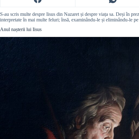
S-au scris multe despre Iisus din Nazaret și despre viața sa. Deși în prez
interpretate în mai multe feluri; însă, examinându-le și eliminându-le pe c
Anul nașterii lui Iisus