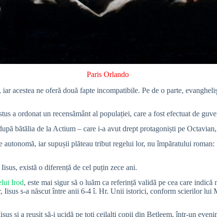
Paris Orlando
, iar acestea ne oferă două fapte incompatibile. Pe de o parte, evanghelișt
stus a ordonat un recensământ al populației, care a fost efectuat de guve
după bătălia de la Actium – care i-a avut drept protagoniști pe Octavian
e autonomă, iar supușii plăteau tribut regelui lor, nu împăratului roman:
isus, există o diferență de cel puțin zece ani.
elui Irod
, este mai sigur să o luăm ca referință validă pe cea care indică na
r, Iisus s-a născut între anii 6-4 î. Hr. Unii istorici, conform scierilor l
us și a reușit să-i ucidă pe toți ceilalți copii din Betleem, într-un eveni