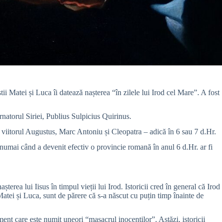
ii Matei și Luca îi datează nașterea “în zilele lui Irod cel Mare”. A fost
rnatorul Siriei, Publius Sulpicius Quirinus.
, viitorul Augustus, Marc Antoniu și Cleopatra – adică în 6 sau 7 d.Hr.
 numai când a devenit efectiv o provincie romană în anul 6 d.Hr. ar fi
șterea lui Iisus în timpul vieții lui Irod. Istoricii cred în general că Irod
ui Matei și Luca, sunt de părere că s-a născut cu puțin timp înainte de
ment care este numit uneori “masacrul inocenților”. Astăzi, istoricii