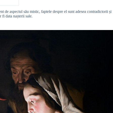
nt de aspectul său mistic, faptele despre el sunt adesea contradictorii și
fi data nașterii sale.