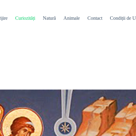
ijire
Curiozități
Natură
Animale
Contact
Condiții de Ut