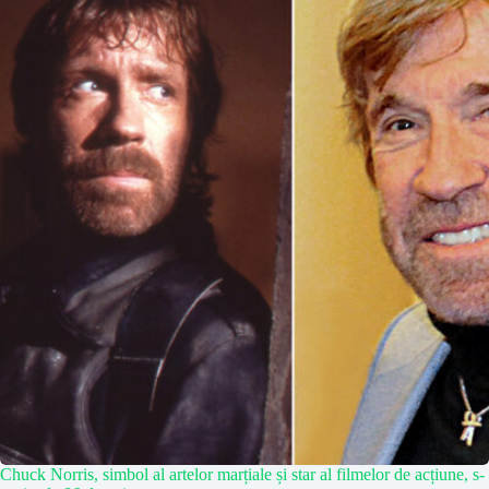
Chuck Norris, simbol al artelor marțiale și star al filmelor de acțiune, s-