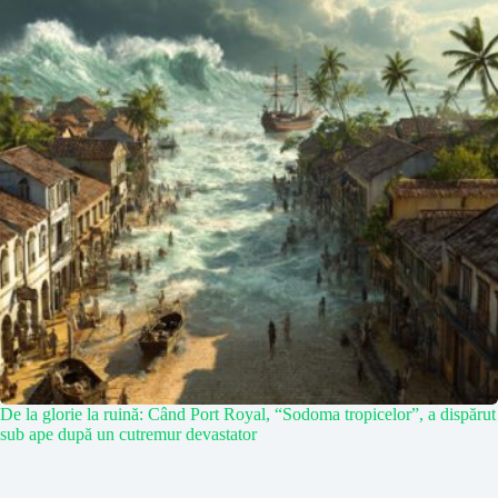
De la glorie la ruină: Când Port Royal, “Sodoma tropicelor”, a dispărut
sub ape după un cutremur devastator