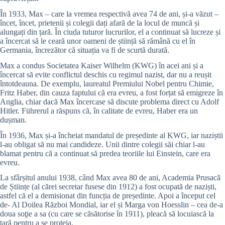
În 1933, Max – care la vremea respectivă avea 74 de ani, și-a văzut –
încet, încet, prietenii și colegii dați afară de la locul de muncă și
alungați din țară. În ciuda tuturor lucrurilor, el a continuat să lucreze și
a încercat să le ceară unor oameni de știință să rămână cu el în
Germania, încrezător că situația va fi de scurtă durată.
Max a condus Societatea Kaiser Wilhelm (KWG) în acei ani și a
încercat să evite conflictul deschis cu regimul nazist, dar nu a reușit
întotdeauna. De exemplu, laureatul Premiului Nobel pentru Chimie,
Fritz Haber, din cauza faptului că era evreu, a fost forțat să emigreze în
Anglia, chiar dacă Max încercase să discute problema direct cu Adolf
Hitler. Führerul a răspuns că, în calitate de evreu, Haber era un
dușman.
În 1936, Max și-a încheiat mandatul de președinte al KWG, iar naziștii
l-au obligat să nu mai candideze. Unii dintre colegii săi chiar l-au
blamat pentru că a continuat să predea teoriile lui Einstein, care era
evreu.
La sfârșitul anului 1938, când Max avea 80 de ani, Academia Prusacă
de Științe (al cărei secretar fusese din 1912) a fost ocupată de naziști,
astfel că el a demisionat din funcția de președinte. Apoi a început cel
de- Al Doilea Război Mondial, iar el și Marga von Hoesslin – cea de-a
doua soţie a sa (cu care se căsătorise în 1911), pleacă să locuiască la
țară pentru a se proteja.