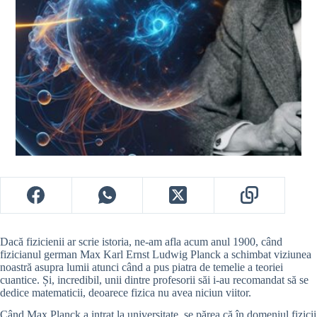
Dacă fizicienii ar scrie istoria, ne-am afla acum anul 1900, când
fizicianul german Max Karl Ernst Ludwig Planck a schimbat viziunea
noastră asupra lumii atunci când a pus piatra de temelie a teoriei
cuantice. Și, incredibil, unii dintre profesorii săi i-au recomandat să se
dedice matematicii, deoarece fizica nu avea niciun viitor.
Când Max Planck a intrat la universitate, se părea că în domeniul fizicii