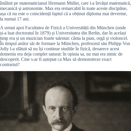
întâlnit pe matematicianul Hermann Müller, care l-a învățat matematică,
mecanică și astronomie. Max era remarcabil în toate aceste discipline,
așa că nu este o coincidență faptul că a obținut diploma mai devreme,
la numai 17 ani.
A urmat apoi Facultatea de Fizică a Universității din München (unde
și-a luat doctoratul în 1879) și Universitatea din Berlin, dar în același
timp era și un muzician foarte talentat: cânta la pian, orgă și violoncel.
În timpul anilor săi de formare la München, profesorul său Philipp Von
Jolly l-a sfătuit să nu își continue studiile în fizică, deoarece acest
domeniu era deja complet saturat: în opinia sa, nu mai era nimic de
descoperit. Cine s-ar fi așteptat ca Max să demonstreze exact
contrariul?