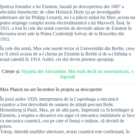
Ipoteza fotonilor a lui Einstein, bazată pe descoperirea din 1887 a
efectului fotoelectric de către Heinrich Hertz (și pe investigațiile
ulterioare ale lui Philipp Lenard), nu i-a plăcut inițial lui Max: acesta nu
putea respinge complet teoria electrodinamică a lui Maxwell. Însă, în
1911, a fost în cele din urmă convins de dovezile aduse de Einstein în
favoarea tezei sale la Prima Conferință Solvay de la Bruxelles din
1911.
În cele din urmă, Max este numit rector al Universității din Berlin, ceea
ce îi oferă ocazia de a-l chema pe Einstein la Berlin și de a-i înființa o
nouă catedră în 1914. Astfel, cei doi devin prieteni apropiați.
Citește și:
Hypatia din Alexandria: Mai mult decât un matematician, o
legendă
Max Planck nu are încredere în propria sa descoperire
În jurul anilor 1920, interpretarea de la Copenhaga a mecanicii
cuantice a fost dezvoltată de oameni de știință precum Bohr,
Heisenberg și Pauli. Max, pe de altă parte, împreună cu Schrödinger și
Einstein, a respins-o deoarece era sigur că mecanica ondulatorie ar face
ca mecanica cuantică, cea pe care el însuși o inițiase, să devină de
prisos.
Totuși, datorită studiilor ulterioare, teoria cuantică este confirmată, în