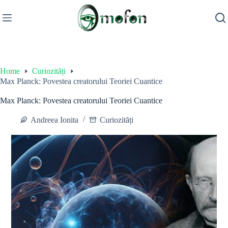
Skip
to
content
Home
Curiozități
Max Planck: Povestea creatorului Teoriei Cuantice
Max Planck: Povestea creatorului Teoriei Cuantice
Andreea Ionita
Curiozități