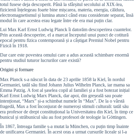
totul fusese deja descoperit. Până la sfârșitul secolului al XIX-lea,
fizicienii înțelegeau foarte bine mișcarea, materia, energia, căldura,
electromagnetismul și lumina atunci când erau considerate separat, însă
modul în care acestea erau legate între ele era mai puțin clar.
Lui Max Karl Ernst Ludwig Planck îi datorăm descoperirea cuantelor.
Prin această descoperire, el a marcat începutul unui punct de cotitură
epocal pentru fizica contemporană și a câștigat Premiul Nobel pentru
Fizică în 1918.
Dar care este povestea omului care a adus această schimbare enormă
pentru studiul tuturor lucrurilor care există?
Origini și formare
Max Planck s-a născut în data de 23 aprilie 1858 la Kiel, în nordul
Germaniei, tatăl său fiind Johann Julius Wilhelm Planck, iar mama sa
Emma Patzig. A fost al șaselea copil al familiei și a fost botezat inițial
Karl Ernst Ludwig Marx Planck, dar apoi, din greșeală sau poate
intenționat, “Marx” și-a schimbat numele în “Max”. De la o vârstă
fragedă, Max a fost înconjurat de numeroși stimuli culturali: tatăl său
era profesor de drept constituțional la Universitatea din Kiel, în timp ce
bunicul și străbunicul său au fost profesori de teologie la Göttingen.
În 1867, întreaga familie s-a mutat la München, cu puțin timp înainte
de unificarea Germaniei. În acest oraș a urmat cursurile liceale și l-a