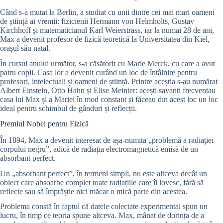
Când s-a mutat la Berlin, a studiat cu unii dintre cei mai mari oameni
de știință ai vremii: fizicienii Hermann von Helmholts, Gustav
Kirchhoff și matematicianul Karl Weierstrass, iar la numai 28 de ani,
Max a devenit profesor de fizică teoretică la Universitatea din Kiel,
orașul său natal.
În cursul anului următor, s-a căsătorit cu Marie Merck, cu care a avut
patru copii. Casa lor a devenit curând un loc de întâlnire pentru
profesori, intelectuali și oameni de știință. Printre aceștia s-au numărat
Albert Einstein, Otto Hahn și Elise Meinter: acești savanți frecventau
casa lui Max și a Mariei în mod constant și făceau din acest loc un loc
ideal pentru schimbul de gânduri și reflecții.
Premiul Nobel pentru Fizică
În 1894, Max a devenit interesat de așa-numita „problemă a radiației
corpului negru”, adică de radiația electromagnetică emisă de un
absorbant perfect.
Un „absorbant perfect”, în termeni simpli, nu este altceva decât un
obiect care absoarbe complet toate radiațiile care îl lovesc, fără să
reflecte sau să împrăștie nici măcar o mică parte din acestea.
Problema constă în faptul că datele colectate experimental spun un
lucru, în timp ce teoria spune altceva. Max, mânat de dorința de a