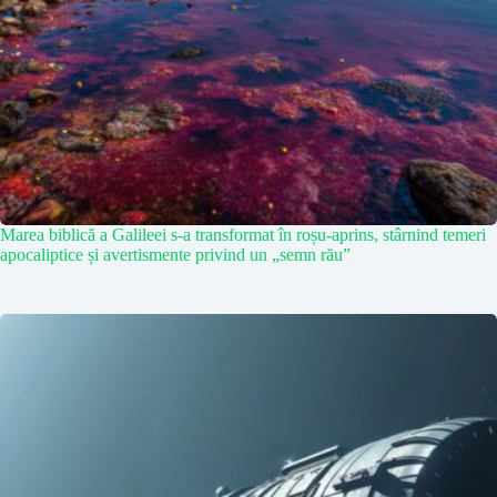
Marea biblică a Galileei s-a transformat în roșu-aprins, stârnind temeri
apocaliptice și avertismente privind un „semn rău”