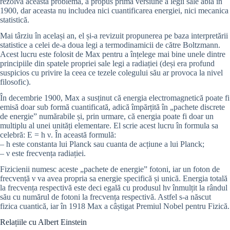
rezolva această problemă, a propus prima versiune a legii sale abia în
1900, dar aceasta nu includea nici cuantificarea energiei, nici mecanica
statistică.
Mai târziu în același an, el și-a revizuit propunerea pe baza interpretării
statistice a celei de-a doua legi a termodinamicii de către Boltzmann.
Acest lucru este folosit de Max pentru a înțelege mai bine unele dintre
principiile din spatele propriei sale legi a radiației (deși era profund
suspicios cu privire la ceea ce tezele colegului său ar provoca la nivel
filosofic).
În decembrie 1900, Max a susținut că energia electromagnetică poate fi
emisă doar sub formă cuantificată, adică împărțită în „pachete discrete
de energie” numărabile și, prin urmare, că energia poate fi doar un
multiplu al unei unități elementare. El scrie acest lucru în formula sa
celebră: E = h ν. În această formulă:
– h este constanta lui Planck sau cuanta de acțiune a lui Planck;
– ν este frecvența radiației.
Fizicienii numesc aceste „pachete de energie” fotoni, iar un foton de
frecvență ν va avea propria sa energie specifică și unică. Energia totală
la frecvența respectivă este deci egală cu produsul hν înmulțit la rândul
său cu numărul de fotoni la frecvența respectivă. Astfel s-a născut
fizica cuantică, iar în 1918 Max a câștigat Premiul Nobel pentru Fizică.
Relațiile cu Albert Einstein