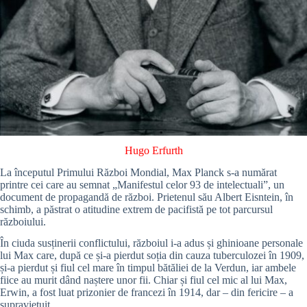
Hugo Erfurth
La începutul Primului Război Mondial, Max Planck s-a numărat
printre cei care au semnat „Manifestul celor 93 de intelectuali”, un
document de propagandă de război. Prietenul său Albert Eisntein, în
schimb, a păstrat o atitudine extrem de pacifistă pe tot parcursul
războiului.
În ciuda susținerii conflictului, războiul i-a adus și ghinioane personale
lui Max care, după ce și-a pierdut soția din cauza tuberculozei în 1909,
și-a pierdut și fiul cel mare în timpul bătăliei de la Verdun, iar ambele
fiice au murit dând naștere unor fii. Chiar și fiul cel mic al lui Max,
Erwin, a fost luat prizonier de francezi în 1914, dar – din fericire – a
supraviețuit.