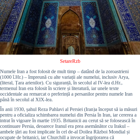
SetareRzb
Numele Iran a fost folosit de mult timp – datând de la zoroastrieni
(1000 î.Hr.) – împreună cu alte variații ale numelui, inclusiv Arya,
(literal, Țara arienilor). Cu siguranță, în secolul al IV-lea d.Hr.,
termenul Iran era folosit în scriere și literatură, iar unele texte
occidentale au remarcat o preferință a persanilor pentru numele Iran
până în secolul al XIX-lea.
În anii 1930, șahul Reza Pahlavi al Persiei (Iran)a început să ia măsuri
pentru a oficializa schimbarea numelui din Persia în Iran, iar cererea a
intrat în vigoare în martie 1935. Britanicii au cerut să se folosească în
continuare Persia, deoarece Iranul era prea asemănător cu Irakul –
ambele țări au fost implicate în cel de-al Doilea Război Mondial și
ocupate de britanici, iar Churchill a invocat îngrijorarea că