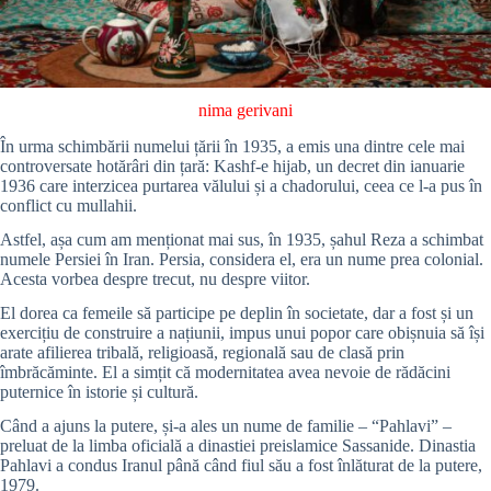
nima gerivani
În urma schimbării numelui țării în 1935, a emis una dintre cele mai
controversate hotărâri din țară: Kashf-e hijab, un decret din ianuarie
1936 care interzicea purtarea vălului și a chadorului, ceea ce l-a pus în
conflict cu mullahii.
Astfel, așa cum am menționat mai sus, în 1935, șahul Reza a schimbat
numele Persiei în Iran. Persia, considera el, era un nume prea colonial.
Acesta vorbea despre trecut, nu despre viitor.
El dorea ca femeile să participe pe deplin în societate, dar a fost și un
exercițiu de construire a națiunii, impus unui popor care obișnuia să își
arate afilierea tribală, religioasă, regională sau de clasă prin
îmbrăcăminte. El a simțit că modernitatea avea nevoie de rădăcini
puternice în istorie și cultură.
Când a ajuns la putere, și-a ales un nume de familie – “Pahlavi” –
preluat de la limba oficială a dinastiei preislamice Sassanide. Dinastia
Pahlavi a condus Iranul până când fiul său a fost înlăturat de la putere,
1979.