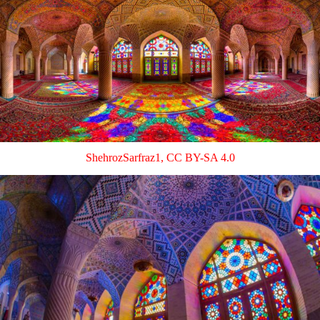
ShehrozSarfraz1
,
CC BY-SA 4.0