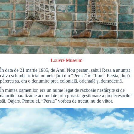
Louvre Museum
În data de 21 martie 1935, de Anul Nou persan, șahul Reza a anunțat
că va schimba oficial numele țării din “Persia” în “Iran”. Persia, după
părerea sa, era o denumire prea colonială, orientală și demodernă.
În mintea oamenilor, era un nume legat de războaie nesfârșite și de
datoriile paralizante acumulate prin proasta gestionare a predecesorilor
săi, Qajars. Pentru el, “Persia” vorbea de trecut, nu de viitor.