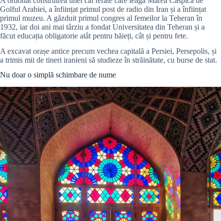
A ordonat construirea unei căi ferate care leagă Marea Caspică de
Golful Arabiei, a înființat primul post de radio din Iran și a înființat
primul muzeu. A găzduit primul congres al femeilor la Teheran în
1932, iar doi ani mai târziu a fondat Universitatea din Teheran și a
făcut educația obligatorie atât pentru băieți, cât și pentru fete.
A excavat orașe antice precum vechea capitală a Persiei, Persepolis, și
a trimis mii de tineri iranieni să studieze în străinătate, cu burse de stat.
Nu doar o simplă schimbare de nume