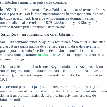
similitudinea numelui ar putea crea confuzie.
În 1959, fiul lui Mohammad Reza Pahlavi a anunțat că termenii Iran și
Persia pot fi utilizați în mod interschimbabil în corespondența oficială.
În ciuda acestui fapt, Iran a devenit denumirea dominantă a țării –
numele oficial al acesteia din 1979 este Jomhuri-ye Eslāmi-ye Irān,
care se traduce prin Republica Islamică Iran.
Șahul Reza – un om simplu, dar cu ambiții mari
Șahul era semi-analfabet. Viața nu a fost prea blândă cu el. Orfan fiind,
a crescut în sărăcie înainte de a se înrola în armată și de a avansa în
grad, ajutat de o voință de fier și de un simț al ambiției care nu
cunoștea limite, conform
majalla.com
. Această ambiție a sa a dus și la
vărsare de sânge.
Ajuns în cele din urmă în fruntea Regimentului de cazaci persani, una
dintre singurele unități militare profesioniste din Iran (Persia în acele
vremuri), a mărșăluit asupra Teheranului și a dat o lovitură de stat în
1921.
L-a destituit pe șahul Qajar, și-a impus propriul prim-ministru și s-a
numit șef al armatei și ministru de război. În 1925, a devenit șah, apoi a
demarat un program major de reforme, inclusiv mari proiecte de
infrastructură.