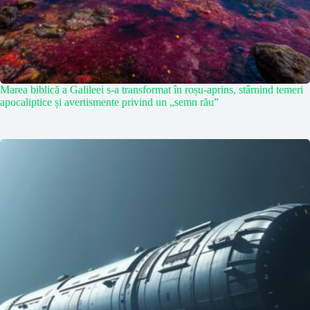
Marea biblică a Galileei s-a transformat în roșu-aprins, stârnind temeri
apocaliptice și avertismente privind un „semn rău”