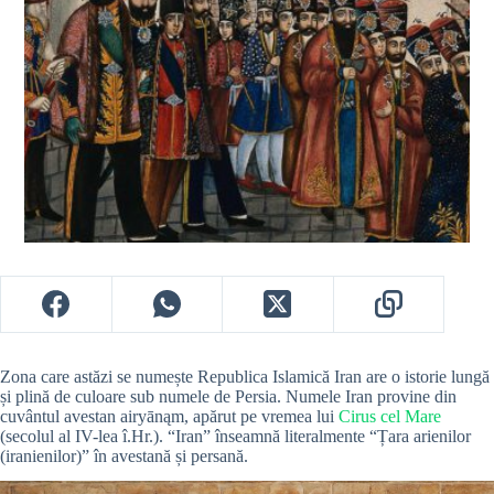
Zona care astăzi se numește Republica Islamică Iran are o istorie lungă
și plină de culoare sub numele de Persia. Numele Iran provine din
cuvântul avestan airyānąm, apărut pe vremea lui
Cirus cel Mare
(secolul al IV-lea î.Hr.). “Iran” înseamnă literalmente “Țara arienilor
(iranienilor)” în avestană și persană.