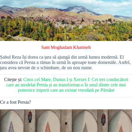
Sam Moghadam Khamseh
Șahul Reza își dorea ca țara să ajungă din urmă lumea modernă. El
considera că Persia a rămas în urmă în aproape toate domeniile. Astfel,
țara avea nevoie de o schimbare, de un nou nume.
Citește și:
Cirus cel Mare, Darius I și Xerxes I: Cei trei conducători
care au modelat Persia și au transformat-o în unul dintre cele mai
puternice imperii care au existat vreodată pe Pământ
Ce a fost Persia?