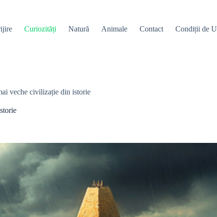
ijire
Curiozități
Natură
Animale
Contact
Condiții de Ut
ai veche civilizație din istorie
storie