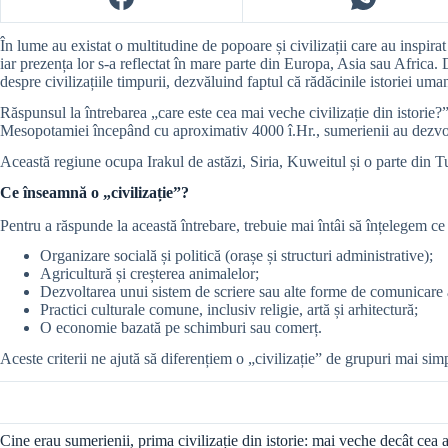
În lume au existat o multitudine de popoare și civilizații care au inspira
iar prezența lor s-a reflectat în mare parte din Europa, Asia sau Africa. 
despre civilizațiile timpurii, dezvăluind faptul că rădăcinile istoriei um
Răspunsul la întrebarea „care este cea mai veche civilizație din istorie?
Mesopotamiei începând cu aproximativ 4000 î.Hr., sumerienii au dezvol
Această regiune ocupa Irakul de astăzi, Siria, Kuweitul și o parte din Tur
Ce înseamnă o „civilizație”?
Pentru a răspunde la această întrebare, trebuie mai întâi să înțelegem ce
Organizare socială și politică (orașe și structuri administrative);
Agricultură și creșterea animalelor;
Dezvoltarea unui sistem de scriere sau alte forme de comunicare 
Practici culturale comune, inclusiv religie, artă și arhitectură;
O economie bazată pe schimburi sau comerț.
Aceste criterii ne ajută să diferențiem o „civilizație” de grupuri mai si
Cine erau sumerienii, prima civilizație din istorie: mai veche decât cea a