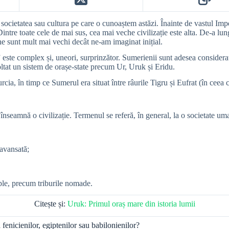
t societatea sau cultura pe care o cunoaștem astăzi. Înainte de vastul Imp
Dintre toate cele de mai sus, cea mai veche civilizație este alta. De-a lu
ane sunt mult mai vechi decât ne-am imaginat inițial.
” este complex și, uneori, surprinzător. Sumerienii sunt adesea consideraț
tat un sistem de orașe-state precum Ur, Uruk și Eridu.
cia, în timp ce Sumerul era situat între râurile Tigru și Eufrat (în ceea 
 înseamnă o civilizație. Termenul se referă, în general, la o societate u
avansată;
mple, precum triburile nomade.
Citește și:
Uruk: Primul oraș mare din istoria lumii
 fenicienilor, egiptenilor sau babilonienilor?