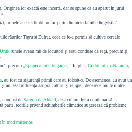
. Originea lor exactă este incertă, dar se spune că au apărut în jurul
ri.
i, urmele acestei limbi nu fac parte din nicio familie lingvistică
iile râurilor Tigru și Eufrat, ceea ce le-a permis să cultive cereale
Uruk
(unele aveau mii de locuitori și erau conduse de regi, precum și
.
atură, precum „
Epopeea lui Ghilgameș
”. În plus,
Codul lui Ur-Nammu
,
a
, au fost cu siguranță primii care au folosit-o. De asemenea, au avut un
i-au lăsat influența asupra culturii și religiei, deoarece multe dintre
ni, conduși de
Sargon de Akkad
, deși cultura lor a continuat să
altă parte, teoriile privind schimbările climatice sugerează că probleme
t în mod misterios