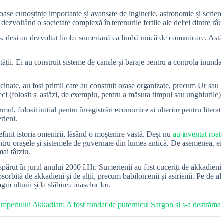
oase cunoștințe importante și avansate de inginerie, astronomie și scriere
ezvoltând o societate complexă în terenurile fertile ale deltei dintre râu
ers, deși au dezvoltat limba sumeriană ca limbă unică de comunicare. Astăz
ății. Ei au construit sisteme de canale și baraje pentru a controla inundaț
cinate, au fost primii care au construit orașe organizate, precum Ur sau
ci (folosit și astăzi, de exemplu, pentru a măsura timpul sau unghiurile)
mul, folosit inițial pentru înregistrări economice și ulterior pentru liter
rieni.
efinit istoria omenirii, lăsând o moștenire vastă. Deși nu
au inventat roat
ntru orașele și sistemele de guvernare din lumea antică. De asemenea, ei ș
mai târziu.
dispărut în jurul anului 2000 î.Hr. Sumerienii au fost cuceriți de akkadie
bsorbită de akkadieni și de alții, precum babilonienii și asirienii. Pe de 
riculturii și la slăbirea orașelor lor.
 Imperiului Akkadian: A fost fondat de puternicul Sargon și s-a destrăma