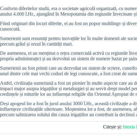
Conform diferitelor studii, era o societate agricolă organizată, cu numer
anului 4.000 î.Hr., ajungând în Mesopotamia din regiunile învecinate și d
Fiind originari din locuri diferite, ei au fost un popor multilingv și div
cunoscută.
Sumerienii sunt renumiți pentru inovațiile lor în multe domenii ale societ
precum grâul și orzul în cantități mari.
De asemenea, ei au menținut o rețea comercială activă cu regiunile înve
propria administrație) și au dezvoltat un sistem de numere bazat pe șaize
Sumerienii au fost primii care au dezvoltat un sistem de scriere, cuneifor
unul dintre cele mai vechi coduri de legi cunoscute, a fost creat de sume
Astfel, civilizația sumeriană a fost un pionier în multe aspecte care au d
impact major asupra irigațiilor și metalurgiei și au servit drept model pe
credințele și miturile lor au influențat religiile din Orientul Apropiat de 
Deși apogeul lor a fost în jurul anului 3000 î.Hr., această civilizație a 
influențeze civilizațiile ulterioare. Moștenirea lor a fost, de asemenea, a
precum salinizarea solului din cauza irigațiilor au contribuit la declinul ag
Citește și:
Istoria