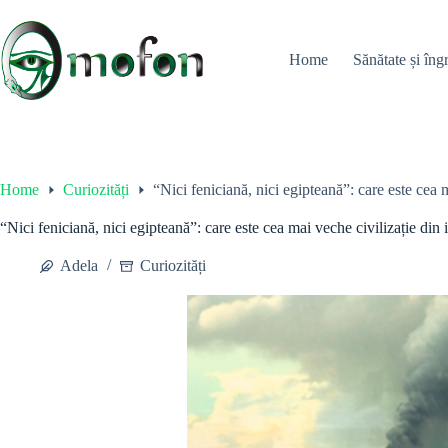
Skip
to
content
Home
Sănătate și îngr
Home
Curiozități
“Nici feniciană, nici egipteană”: care este cea m
“Nici feniciană, nici egipteană”: care este cea mai veche civilizație din i
Adela
Curiozități