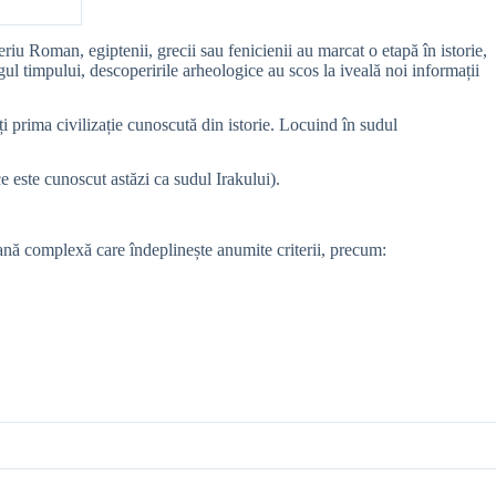
eriu Roman, egiptenii, grecii sau fenicienii au marcat o etapă în istorie,
ngul timpului, descoperirile arheologice au scos la iveală noi informații
i prima civilizație cunoscută din istorie. Locuind în sudul
ce este cunoscut astăzi ca sudul Irakului).
mană complexă care îndeplinește anumite criterii, precum: