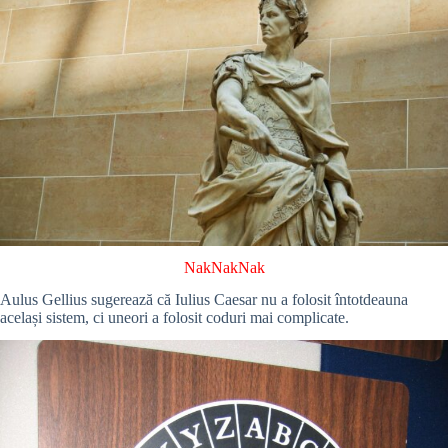
NakNakNak
Aulus Gellius sugerează că Iulius Caesar nu a folosit întotdeauna
același sistem, ci uneori a folosit coduri mai complicate.