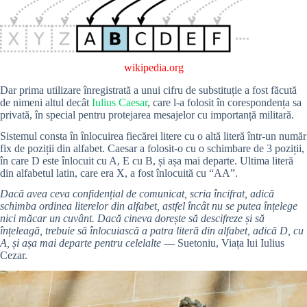
wikipedia.org
Dar prima utilizare înregistrată a unui cifru de substituție a fost făcută
de nimeni altul decât
Iulius Caesar
, care l-a folosit în corespondența sa
privată, în special pentru protejarea mesajelor cu importanță militară.
Sistemul consta în înlocuirea fiecărei litere cu o altă literă într-un număr
fix de poziții din alfabet. Caesar a folosit-o cu o schimbare de 3 poziții,
în care D este înlocuit cu A, E cu B, și așa mai departe. Ultima literă
din alfabetul latin, care era X, a fost înlocuită cu “AA”.
Dacă avea ceva confidențial de comunicat, scria încifrat, adică
schimba ordinea literelor din alfabet, astfel încât nu se putea înțelege
nici măcar un cuvânt. Dacă cineva dorește să descifreze și să
înțeleagă, trebuie să înlocuiască a patra literă din alfabet, adică D, cu
A, și așa mai departe pentru celelalte
— Suetoniu, Viața lui Iulius
Cezar.