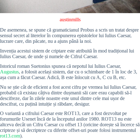
austinmills
De asemenea, se spune că gramaticianul Probus a scris un tratat despre
sensul secret al literelor în compunerea epistolelor lui Iulius Caesar,
lucrare care, din păcate, nu a ajuns până la noi.
Invenția acestui sistem de criptare este atribuită în mod tradițional lui
Iulius Caesar, de unde și numele de Cifrul Caesar.
Istoricul roman Suetonius spunea că nepotul lui Iulius Caesar,
Augustus
, a folosit același sistem, dar cu o schimbare de 1 în loc de 3,
așa cum a făcut Caesar. Adică, B este înlocuit cu A, C cu B, etc.
Nu se știe cât de eficient a fost acest cifru pe vremea lui Iulius Caesar,
probabil că existau câțiva dintre dușmanii săi care erau capabili să-l
descifreze, dar în zilele noastre este unul dintre cele mai ușor de
descifrat, cu puțină intuiție și răbdare, desigur.
O variantă a cifrului Caesar este ROT13, care a fost dezvoltat pe
forumurile Usenet încă de la începutul anilor 1980. ROT13 nu este
altceva decât un Cifru Caesar cu offset 13 (oricine dorește să încerce să
cripteze și să decripteze cu diferite offset-uri poate folosi instrumentul
rot13.com
).