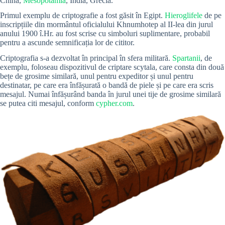
China,
Mesopotamia
, India, Grecia.
Primul exemplu de criptografie a fost găsit în Egipt.
Hieroglifele
de pe
inscripțiile din mormântul oficialului Khnumhotep al II-lea din jurul
anului 1900 î.Hr. au fost scrise cu simboluri suplimentare, probabil
pentru a ascunde semnificația lor de cititor.
Criptografia s-a dezvoltat în principal în sfera militară.
Spartanii
, de
exemplu, foloseau dispozitivul de criptare scytala, care consta din două
bețe de grosime similară, unul pentru expeditor și unul pentru
destinatar, pe care era înfășurată o bandă de piele și pe care era scris
mesajul. Numai înfășurând banda în jurul unei tije de grosime similară
se putea citi mesajul, conform
cypher.com
.