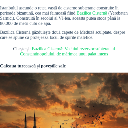
Istanbulul ascunde o rețea vastă de cisterne subterane construite în
perioada bizantină, cea mai faimoasă fiind
Bazilica Cisternă
(Yerebatan
Sarnıcı). Construită în secolul al VI-lea, aceasta putea stoca până la
80.000 de metri cubi de apă.
Bazilica Cisternă găzduiește două capete de Meduză sculptate, despre
care se spune că protejează locul de spirite malefice.
Citește și:
Bazilica Cisternă: Vechiul rezervor subteran al
Constantinopolului, de mărimea unui palat imens
Cafeaua turcească și poveștile sale