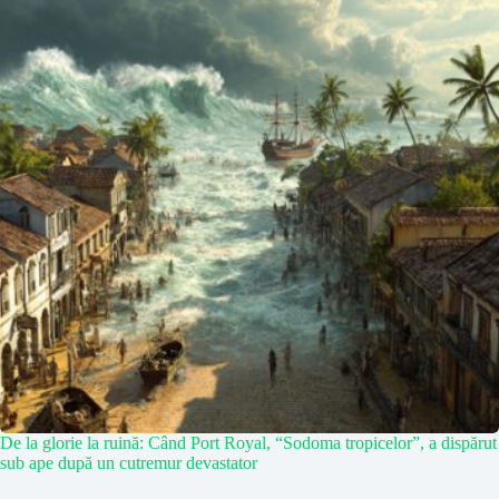
De la glorie la ruină: Când Port Royal, “Sodoma tropicelor”, a dispărut
sub ape după un cutremur devastator