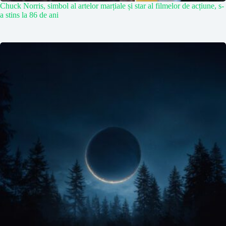
Chuck Norris, simbol al artelor marțiale și star al filmelor de acțiune, s-
a stins la 86 de ani