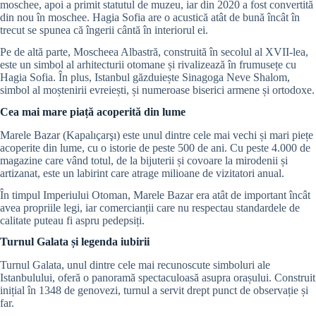
moschee, apoi a primit statutul de muzeu, iar din 2020 a fost convertită
din nou în moschee. Hagia Sofia are o acustică atât de bună încât în
trecut se spunea că îngerii cântă în interiorul ei.
Pe de altă parte, Moscheea Albastră, construită în secolul al XVII-lea,
este un simbol al arhitecturii otomane și rivalizează în frumusețe cu
Hagia Sofia. În plus, Istanbul găzduiește Sinagoga Neve Shalom,
simbol al moștenirii evreiești, și numeroase biserici armene și ortodoxe.
Cea mai mare piață acoperită din lume
Marele Bazar (Kapalıçarşı) este unul dintre cele mai vechi și mari piețe
acoperite din lume, cu o istorie de peste 500 de ani. Cu peste 4.000 de
magazine care vând totul, de la bijuterii și covoare la mirodenii și
artizanat, este un labirint care atrage milioane de vizitatori anual.
În timpul Imperiului Otoman, Marele Bazar era atât de important încât
avea propriile legi, iar comercianții care nu respectau standardele de
calitate puteau fi aspru pedepsiți.
Turnul Galata și legenda iubirii
Turnul Galata, unul dintre cele mai recunoscute simboluri ale
Istanbulului, oferă o panoramă spectaculoasă asupra orașului. Construit
inițial în 1348 de genovezi, turnul a servit drept punct de observație și
far.