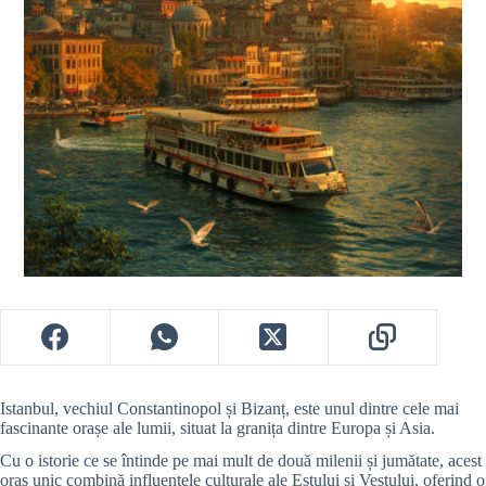
Istanbul, vechiul Constantinopol și Bizanț, este unul dintre cele mai
fascinante orașe ale lumii, situat la granița dintre Europa și Asia.
Cu o istorie ce se întinde pe mai mult de două milenii și jumătate, acest
oraș unic combină influențele culturale ale Estului și Vestului, oferind o