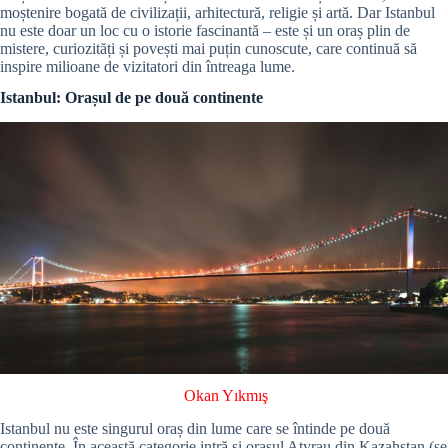
moștenire bogată de civilizații, arhitectură, religie și artă. Dar Istanbul
nu este doar un loc cu o istorie fascinantă – este și un oraș plin de
mistere, curiozități și povești mai puțin cunoscute, care continuă să
inspire milioane de vizitatori din întreaga lume.
Istanbul: Orașul de pe două continente
Okan Yıkmış
Istanbul nu este singurul oraș din lume care se întinde pe două
continente. În această categorie intră și orașul Atyrau din Kazahstan (se