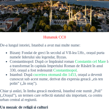
Hunanuk
CC0
De-a lungul istoriei, Istanbul a avut mai multe nume:
Bizanț: Fondat de greci în secolul al VII-lea î.Hr., orașul purta
numele liderului său legendar, Byzas.
Constantinopol: După ce împăratul roman
Constantin cel Mare
l-
a transformat în capitala Imperiului Roman de Răsărit în anul
330, orașul a fost redenumit
Constantinopol
.
Istanbul: După
cucerirea otomană din 1453
, orașul a devenit
cunoscut sub acest nume, derivat din expresia greacă „eis ten
polin” („în oraș”).
Chiar și astăzi, în limba greacă modernă, Istanbul este numit „Poli”
(„Orașul”), un termen care reflectă statutul său important, ca centru
urban central al regiunii.
Un mozaic de religii și culturi