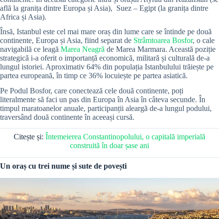
află la granița dintre Europa și Asia), Suez – Egipt (la granița dintre
Africa și Asia).
Însă, Istanbul este cel mai mare oraș din lume care se întinde pe două
continente, Europa și Asia, fiind separat de
Strâmtoarea Bosfor
, o cale
navigabilă ce leagă
Marea Neagră
de Marea Marmara. Această poziție
strategică i-a oferit o importanță economică, militară și culturală de-a
lungul istoriei. Aproximativ 64% din populația Istanbulului trăiește pe
partea europeană, în timp ce 36% locuiește pe partea asiatică.
Pe Podul Bosfor, care conectează cele două continente, poți
literalmente să faci un pas din Europa în Asia în câteva secunde. În
timpul maratoanelor anuale, participanții aleargă de-a lungul podului,
traversând două continente în aceeași cursă.
Citește și:
Întemeierea Constantinopolului, o capitală imperială
construită în doar șase ani
Un oraș cu trei nume și sute de povești