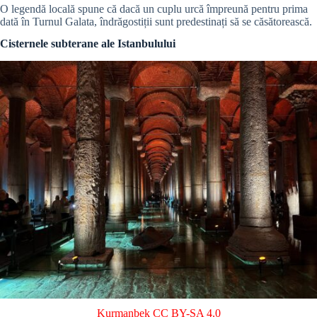
O legendă locală spune că dacă un cuplu urcă împreună pentru prima
dată în Turnul Galata, îndrăgostiții sunt predestinați să se căsătorească.
Cisternele subterane ale Istanbulului
Kurmanbek
CC BY-SA 4.0