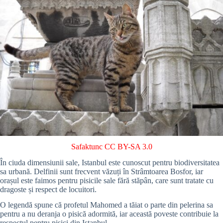
Safaktunc
CC BY-SA 3.0
În ciuda dimensiunii sale, Istanbul este cunoscut pentru biodiversitatea
sa urbană. Delfinii sunt frecvent văzuți în Strâmtoarea Bosfor, iar
orașul este faimos pentru pisicile sale fără stăpân, care sunt tratate cu
dragoste și respect de locuitori.
O legendă spune că profetul Mahomed a tăiat o parte din pelerina sa
pentru a nu deranja o pisică adormită, iar această poveste contribuie la
respectul pentru pisici din Istanbul.