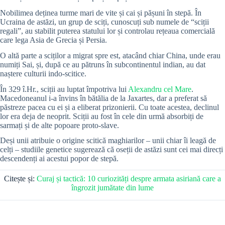
Nobilimea deținea turme mari de vite și cai și pășuni în stepă. În
Ucraina de astăzi, un grup de sciți, cunoscuți sub numele de “sciții
regali”, au stabilit puterea statului lor și controlau rețeaua comercială
care lega Asia de Grecia și Persia.
O altă parte a sciților a migrat spre est, atacând chiar China, unde erau
numiți Sai, și, după ce au pătruns în subcontinentul indian, au dat
naștere culturii indo-scitice.
În 329 î.Hr., sciții au luptat împotriva lui
Alexandru cel Mare
.
Macedoneanul i-a învins în bătălia de la Jaxartes, dar a preferat să
păstreze pacea cu ei și a eliberat prizonierii. Cu toate acestea, declinul
lor era deja de neoprit. Sciții au fost în cele din urmă absorbiți de
sarmați și de alte popoare proto-slave.
Deși unii atribuie o origine scitică maghiarilor – unii chiar îi leagă de
celți – studiile genetice sugerează că oseții de astăzi sunt cei mai direcți
descendenți ai acestui popor de stepă.
Citește și:
Curaj și tactică: 10 curiozități despre armata asiriană care a
îngrozit jumătate din lume