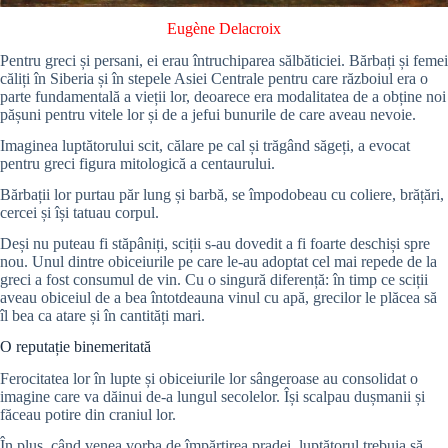
Eugène Delacroix
Pentru greci și persani, ei erau întruchiparea sălbăticiei. Bărbați și femei
căliți în Siberia și în stepele Asiei Centrale pentru care războiul era o
parte fundamentală a vieții lor, deoarece era modalitatea de a obține noi
pășuni pentru vitele lor și de a jefui bunurile de care aveau nevoie.
Imaginea luptătorului scit, călare pe cal și trăgând săgeți, a evocat
pentru greci figura mitologică a centaurului.
Bărbații lor purtau păr lung și barbă, se împodobeau cu coliere, brățări,
cercei și își tatuau corpul.
Deși nu puteau fi stăpâniți, sciții s-au dovedit a fi foarte deschiși spre
nou. Unul dintre obiceiurile pe care le-au adoptat cel mai repede de la
greci a fost consumul de vin. Cu o singură diferență: în timp ce sciții
aveau obiceiul de a bea întotdeauna vinul cu apă, grecilor le plăcea să
îl bea ca atare și în cantități mari.
O reputație binemeritată
Ferocitatea lor în lupte și obiceiurile lor sângeroase au consolidat o
imagine care va dăinui de-a lungul secolelor. Își scalpau dușmanii și
făceau potire din craniul lor.
În plus, când venea vorba de împărțirea pradei, luptătorul trebuia să