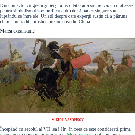
Din contactul cu grecii și perșii a rezultat o artă sincretică, cu o obsesie
pentru simbolismul zoomorf, cu animale sălbatice singure sau
luptându-se între ele. Un stil despre care experții susțin că a pătruns
chiar și în tradiții artistice precum cea din China.
Marea expansiune
Viktor Vasnetsov
Începând cu secolul al VII-lea î.Hr., în ceea ce este considerată prima
incursiune a popoarelor nomade în
Mesopotamia
, sciții au lansat