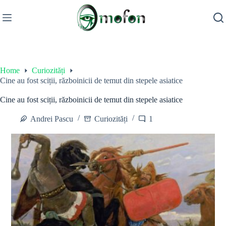
Skip
to
content
Home
Curiozități
Cine au fost sciții, războinicii de temut din stepele asiatice
Cine au fost sciții, războinicii de temut din stepele asiatice
Andrei Pascu
Curiozități
1