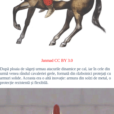
Janmad
CC BY 3.0
După ploaia de săgeți urmau atacurile dinamice pe cal, iar în cele din
urmă venea rândul cavaleriei grele, formată din războinici protejați cu
armuri solide. Aceasta era o altă inovație: armura din solzi de metal, o
protecție rezistentă și flexibilă.