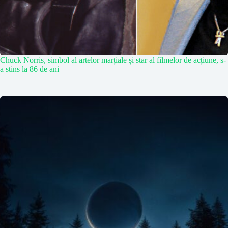
Chuck Norris, simbol al artelor marțiale și star al filmelor de acțiune, s-
a stins la 86 de ani