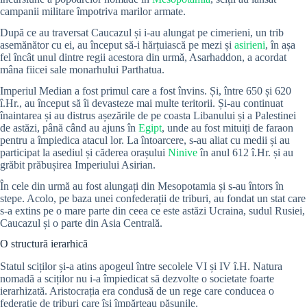
campanii militare împotriva marilor armate.
După ce au traversat Caucazul și i-au alungat pe cimerieni, un trib
asemănător cu ei, au început să-i hărțuiască pe mezi și
asirieni
, în așa
fel încât unul dintre regii acestora din urmă, Asarhaddon, a acordat
mâna fiicei sale monarhului Parthatua.
Imperiul Median a fost primul care a fost învins. Și, între 650 și 620
î.Hr., au început să îi devasteze mai multe teritorii. Și-au continuat
înaintarea și au distrus așezările de pe coasta Libanului și a Palestinei
de astăzi, până când au ajuns în
Egipt
, unde au fost mituiți de faraon
pentru a împiedica atacul lor. La întoarcere, s-au aliat cu medii și au
participat la asediul și căderea orașului
Ninive
în anul 612 î.Hr. și au
grăbit prăbușirea Imperiului Asirian.
În cele din urmă au fost alungați din Mesopotamia și s-au întors în
stepe. Acolo, pe baza unei confederații de triburi, au fondat un stat care
s-a extins pe o mare parte din ceea ce este astăzi Ucraina, sudul Rusiei,
Caucazul și o parte din Asia Centrală.
O structură ierarhică
Statul sciților și-a atins apogeul între secolele VI și IV î.H. Natura
nomadă a sciților nu i-a împiedicat să dezvolte o societate foarte
ierarhizată. Aristocrația era condusă de un rege care conducea o
federație de triburi care își împărțeau pășunile.