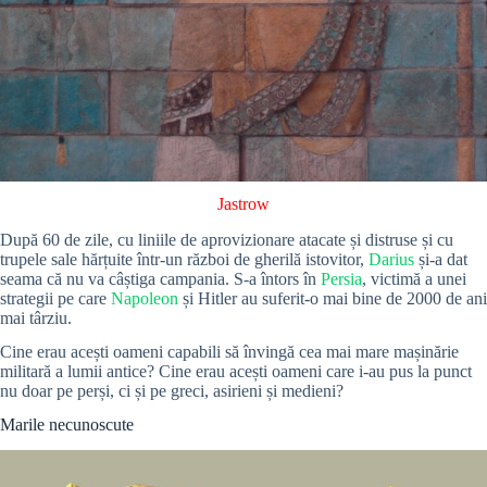
Jastrow
După 60 de zile, cu liniile de aprovizionare atacate și distruse și cu
trupele sale hărțuite într-un război de gherilă istovitor,
Darius
și-a dat
seama că nu va câștiga campania. S-a întors în
Persia
, victimă a unei
strategii pe care
Napoleon
și Hitler au suferit-o mai bine de 2000 de ani
mai târziu.
Cine erau acești oameni capabili să învingă cea mai mare mașinărie
militară a lumii antice? Cine erau acești oameni care i-au pus la punct
nu doar pe perși, ci și pe greci, asirieni și medieni?
Marile necunoscute