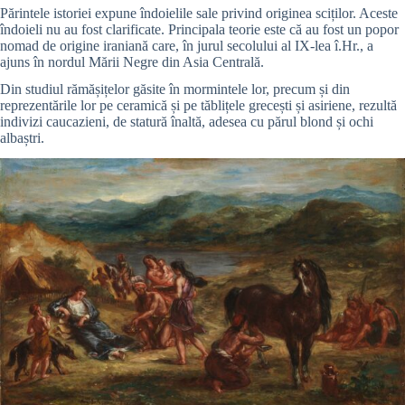
Părintele istoriei expune îndoielile sale privind originea sciților. Aceste
îndoieli nu au fost clarificate. Principala teorie este că au fost un popor
nomad de origine iraniană care, în jurul secolului al IX-lea î.Hr., a
ajuns în nordul Mării Negre din Asia Centrală.
Din studiul rămășițelor găsite în mormintele lor, precum și din
reprezentările lor pe ceramică și pe tăblițele grecești și asiriene, rezultă
indivizi caucazieni, de statură înaltă, adesea cu părul blond și ochi
albaștri.