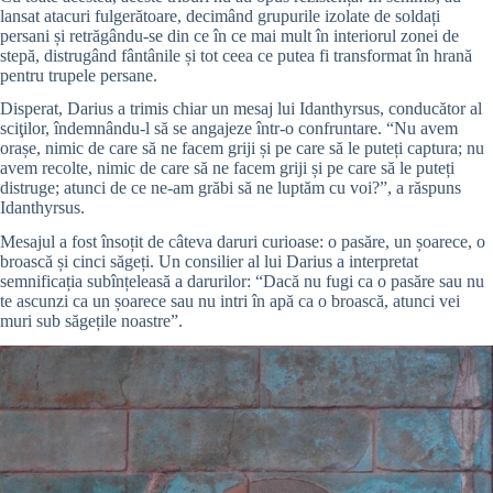
lansat atacuri fulgerătoare, decimând grupurile izolate de soldați
persani și retrăgându-se din ce în ce mai mult în interiorul zonei de
stepă, distrugând fântânile și tot ceea ce putea fi transformat în hrană
pentru trupele persane.
Disperat, Darius a trimis chiar un mesaj lui Idanthyrsus, conducător al
sciţilor, îndemnându-l să se angajeze într-o confruntare. “Nu avem
orașe, nimic de care să ne facem griji și pe care să le puteți captura; nu
avem recolte, nimic de care să ne facem griji și pe care să le puteți
distruge; atunci de ce ne-am grăbi să ne luptăm cu voi?”, a răspuns
Idanthyrsus.
Mesajul a fost însoțit de câteva daruri curioase: o pasăre, un șoarece, o
broască și cinci săgeți. Un consilier al lui Darius a interpretat
semnificația subînțeleasă a darurilor: “Dacă nu fugi ca o pasăre sau nu
te ascunzi ca un șoarece sau nu intri în apă ca o broască, atunci vei
muri sub săgețile noastre”.