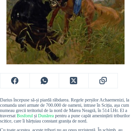
Darius începuse să-și piardă răbdarea. Regele perșilor Achaemenizi, la
comanda unei armate de 700.000 de oameni, intrase în Sciția, așa cum
numeau grecii teritoriul de la nord de Marea Neagră, în 514 î.Hr. El a
traversat
Bosforul
și
Dunărea
pentru a pune capăt amenințării triburilor
scitice, care îi hărțuiau constant granița de nord.
Cu toate acestea, aceste triburi nu au opus rezistență. În schimb, au