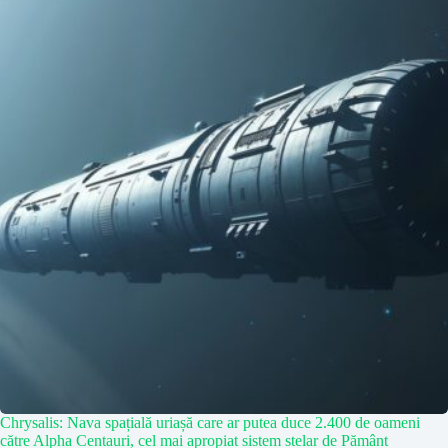
Chrysalis: Nava spațială uriașă care ar putea duce 2.400 de oameni
către Alpha Centauri, cel mai apropiat sistem stelar de Pământ