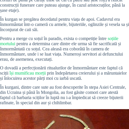
construcții funerare care puteau ajunge, în cazul aristocraților, până la
șase etaje).
În kurgan se pregătea decedatul pentru viața de apoi. Cadavrul era
înmormântat într-o cameră cu armele, bijuteriile, oglinzile și vesela sa și
înconjurat de caii săi.
Pentru a merge cu soțul în paradis, exista o competiție între
soțiile
mortului
pentru a determina care dintre ele urma să fie sacrificată și
înmormântată cu soțul. Cea aleasă era coborâtă în camera de
înmormântare, unde i se luat viața. Numeroși servitori ai defunctului
erau, de asemenea, executați.
O dovadă a perfecționării ritualurilor de înmormântare este faptul că
sciții
își mumificau morții
prin îndepărtarea creierului și a măruntaielor
și înlocuirea acestor părți moi cu iarbă uscată.
În kurgani, dintre care sute au fost descoperite în stepa Asiei Centrale,
din Ucraina și până în Mongolia, au fost găsite comori care atestă
faptul că barbaria sciților în luptă nu i-a împiedicat să creeze bijuterii
rafinate, în special din aur și chihlimbar.