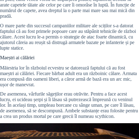
arate capetele tăiate ale celor pe care îi omorâse în luptă. În funcție de
numărul de capete, avea dreptul la o parte mai mare sau mai mică din
pradă.
O mare parte din succesul campaniilor militare ale sciților s-a datorat
faptului că au fost primele popoare care au stăpânit tehnicile de război
călare. Acest lucru le-a permis o strategie de atac foarte dinamică, cu
ajutorul căreia au reușit să distrugă armatele bazate pe infanterie și pe
lupte statice.
Maeștri ai călăriei
Măiestria lor în războiul ecvestru se datorează faptului că au fost
maeștri ai călăriei. Fiecare bărbat adult era un războinic călare. Armata
era compusă din oameni liberi, a căror armă de bază era un arc mic,
ușor de manevrat.
De asemenea, vârfurile săgeților erau otrăvite. Pentru a face acest
lucru, ei ucideau șerpi și îi lăsau să putrezească împreună cu veninul
lor. În același timp, umpleau borcane cu sânge uman, pe care îl lăsau,
de asemenea, să se descompună. Ambele substanțe erau folosite pentru
a crea un produs mortal pe care grecii îl numeau scythicon.