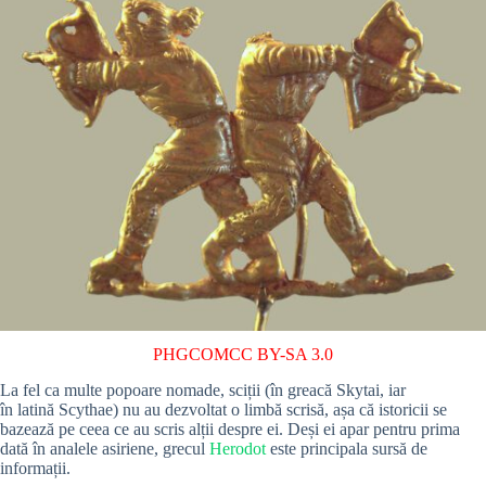
PHGCOM
CC BY-SA 3.0
La fel ca multe popoare nomade, sciții (în greacă
Skytai
, iar
în latină
Scythae
) nu au dezvoltat o limbă scrisă, așa că istoricii se
bazează pe ceea ce au scris alții despre ei. Deși ei apar pentru prima
dată în analele asiriene, grecul
Herodot
este principala sursă de
informații.